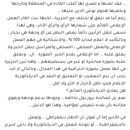
… فقد لعنها و تصدى لها أغلب القادة في المنطقة وخارجها
ويكفيها هجوم بوش الابن عليها …
رغم أننا قد نتفق أو نختلف مع الجزيرة ، لكنها بنت اطار العمل
الإعلامي القائم على شعارها الرأي والرأي الآخر ، وهي لهذا
تسعى لنقل الرأيين دائماً بغض النظر عن أي وجهة هي تختار ،
وبالتأكيد لا اعلام محايد 100 % ، والاشكالية في فهم العمل
الإعلامي والعمل الصحفي ، الصحفي والمراسل ينقل الخبر ولا
يعلق عليه … اما الإعلامي يقدم الخبر .الصورة . ال… ويعلق
عليه بصورة مباشرة او عبر من يستضيفهم … وهنا تبرز الجزيرة
في انها تعمل بصورة احترافية في هذا المجال ، وبالتالي لا احد
يحب ان يتم التعقيب او التعليق او النقد في الديكتاتورية
الاعلام مجرد ناقل لأخبار لا اكثر ولا اقل ..
هل يعادي الديكتاتوري العالم ؟
نعم بل لصالحه بروز دول تخالفه … وجودها يدعم توجهه ويقوي
مكانته بأن بلاده تتعرض لمؤامرة ، وهذا هو الدليل …
في الأخير إما أن تقول ان الاطار ديمقراطي .. وتعمل
بالديمقراطية … أو تتوجه للعمل في الديكتاتورية ولا داعي لتبرير