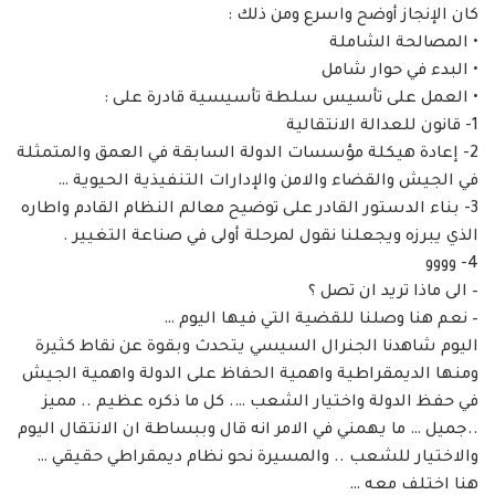
كان الإنجاز أوضح واسرع ومن ذلك :
• المصالحة الشاملة
• البدء في حوار شامل
• العمل على تأسيس سلطة تأسيسية قادرة على :
1- قانون للعدالة الانتقالية
2- إعادة هيكلة مؤسسات الدولة السابقة في العمق والمتمثلة
في الجيش والقضاء والامن والإدارات التنفيذية الحيوية …
3- بناء الدستور القادر على توضيح معالم النظام القادم واطاره
الذي يبرزه ويجعلنا نقول لمرحلة أولى في صناعة التغيير .
4- وووو
– الى ماذا تريد ان تصل ؟
– نعم هنا وصلنا للقضية التي فيها اليوم …
اليوم شاهدنا الجنرال السيسي يتحدث وبقوة عن نقاط كثيرة
ومنها الديمقراطية واهمية الحفاظ على الدولة واهمية الجيش
في حفظ الدولة واختيار الشعب …. كل ما ذكره عظيم .. مميز
..جميل … ما يهمني في الامر انه قال وببساطة ان الانتقال اليوم
والاختيار للشعب .. والمسيرة نحو نظام ديمقراطي حقيقي …
هنا اختلف معه …