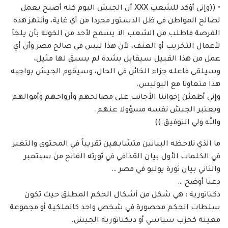
• ((وإني أؤكد للشعب XXX أن الجيش اليوم كله أصبح يعمل
لصالح المواطن في ظل الدستور مجردا من أي غاية، وأنتهز هذه
الفرصة فاطلب من الشعب الا يسمح لأحد من الخونة بأن يلجأ
لأعمال التخريب أو العنف، لأن هذا ليس في صالح مصر وأن أي
عمل من هذا القبيل سيقابل بشدة لم يسبق لها مثيل،
وسيلقى فاعله جزاء الخائن في الحال، وسيقوم الجيش بواجبه
هذا متعاونا مع البوليس.
وإني أطمئن إخواننا الأجانب على مصالحهم وأرواحهم وأموالهم
ويعتبر الجيش نفسه مسؤولا عنهم.
والله ولي التوفيق.))
ما الذي تلاحظه البيانين متشابهين تقريباً في المحتوى والتغير
في الكلمات الأول بيان القذافي في ثورته الفاتح من سبتمبر
والثاني بيان ثورة يوليو في مصر …
دعنا أوضح …
دكتاتورية : هي شكل من أشكال الحكم المطلق حيث تكون
سلطات الحكم محصورة في شخص واحد كالملكية أو مجموعة
معينة كحزب سياسي أو ديكتاتورية الجيش.