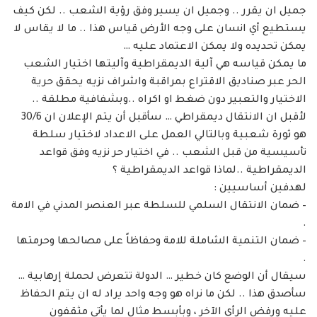
جميل ان يقرر .. وجميل ان يسير وفق رؤية الشعب .. لكن كيف
يستطيع أي انسان على وجه الأرض قياس هذا .. ما لا يقاس لا
يمكن تحديده ولا يمكن الاعتماد عليه …
ما يمكن قياسه هي آلية الديمقراطية وآليتها اختيار الشعب
الحر عبر صناديق الاقتراع بمراقبة واشراف نزيه يحقق حرية
الاختيار والتعبير دون ضغط او اكراه ..وبشفافية مطلقة ..
لأقبل ان الانتقال ديمقراطي … سأقبل أن يتم الإعلان ان 30/6
هو ثورة شعبية وبالتالي العمل على الاعداد لاختيار سلطة
تأسيسية من قبل الشعب .. في اختيار حر نزيه وفق قواعد
الديمقراطية ..لماذا قواعد الديمقراطية ؟
لهدفين أساسيين :
– ضمان الانتقال السلمي للسلطة عبر العنصر المدني في الامة
.
– ضمان التنمية الشاملة للامة وحفاظاً على مصالحها وحرمتها
.
سيقال أن الوضع كان خطير … الدولة تتعرض لحملة إرهابية …
سأصدق هذا .. لكن ما نراه هو وجه واحد يراد له ان يتم الحفاظ
عليه ورفض الرأي الآخر ، وبأبسط مثال لما يأتي مثقفون