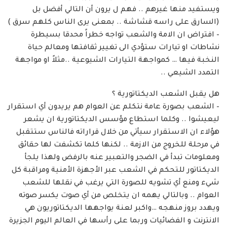
ويستفيد منها غيرهم .. فهم ل يرون أن التالي أفضل بل
(السارق على راسه قشاشة .. بمعنى يرى الناس كلهم سرق )
– افتراض ان الامة والشعب تواجه خطراً محدقا بسيطرة
نشاطات او تيارات ستؤدي الى تغيير ثقافتها ومعالم حياة
النخبة فيها … كمواجهة التيارات الشيوعية ..مثلاً او مواجهة
التمدد الشيعي ..
هل يقبل الشعب الديكتاتورية ؟
– الشعب بصورة عامة نتكلم عن العوام هم يريدون أي استقرار
ليعيشوا .. وكلما استطاع مؤسس الديكتاتورية ان يشعر
هؤلاء ان الاستقرار سيأتي من خلال قراراته فالناس ستتقبل
في مرحلة للخروج من الازمة .. لكنها كلما تكشفت لها حقائق
ومعلومات تبدأ في الضجر والتعبير عنه بالرفض ولهذا يلجأ
الديكتاتور للتحكم في الشعب عبر الأجهزة الأمنية ومراقبة كل
شيء ومنع أي تشويه للصورة التي يرغب في نقلها للشعب
العوام .. وبالتالي يهمه ان يتخلص من أي صوت يكسر صوته
ويهدد بروز منهجه …واكبر لعنة يواجهها الديكتاتوريون هي
الانترنت و الفضائيات وربما على رأسها في العالم اليوم الجزيرة