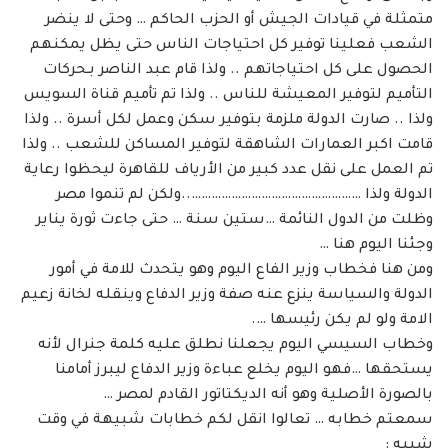
متمثلة في قيادات الجيش أو الحزب الحاكم … وحتى لا ينضر
الشعب فعلينا توفير كل احتياجات الناس حتى يظل يمكنهم
الحصول على كل احتياجاتهم .. ولذا قام عبد الناصر بـحركات
التأميم لتوفير المعيشة للناس .. ولذا تم تأميم قناة السويس
ولذا .. صارت الدولة ملزمة بتوفير سكن وعمل لكل أسرة .. ولذا
قامت اكبر العمارات الشاهقة لتوفير المساكن للشعب .. ولذا
تم العمل على نقل عدد كبير من الأرياف للقاهرة ليحظوا رعاية
الدولة ولذا ……………………………………………..ولكن لم تنموا مصر
وظلت من الدول النائمة …ستين سنة … حتى جاءت ثورة يناير
وجئنا اليوم هنا …
ومن هنا فخطاب وزير الفاع اليوم وهو يتحدث للامة في أمور
الدولة والسياسة ينزع عنه صفة وزير الدفاع وينقله لخانة زعيم
الامة ولو لم يكن رئيسها ….
وخطاب السيسي اليوم يجعلنا نطلق عليه كلمة جنرال لأنه
يستحقها …فهو اليوم يخلع عباءة وزير الدفاع ليبرز أمامنا
بالصورة الأصلية وهو أنه الديكتاتور القادم لمصر …
سمعتم خطابه … تعالوا انقل لكم خطابات شبيهة في وقت
شبيه :