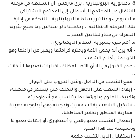
3- دكتاتورية البروليتارية : يرى ماركس، أن السلطة في مرحلة
الانتقال من المجتمع الرأسمالي إلى المجتمع الاشتراكي
فالشيوعي، وهنا تبرز سلطة البروليتارية.. للتحكم في إدارة
تلك المرحلة الانتقالية .. ويكفينا ذكر ستالين وما صنع بثورته
الحمراء في مجاز لملايين البشر …
ما أهم ميزة يتميز به النظام الديكتاتوري :
– أنه يرى أنه يحمي الأمة ويحترم كرامتها ويعبر عن ارادتها وهو
الذي يمثل أحلام الشعب
– عدم القبول في الرأي الآخر المخالف لقرارات تصدرها اياً كانت
..
– قمع الشعب في الداخل، وشن الحروب على الجوار
– إبقاء الشعب على الجهل والتخلف حتى يستمر في منصبه،
وتكييف العلوم وبلورتها بما يتناسب مع أيدولوجيته
– تشكيل الشعب بقالب معين، وتدجينه وفق أيدلوجية معينة.
– محاربة المنطق وتكفير المناطقة.
– إشغال الشعب بعدو وهمي أو أسطوري، أو إيهامه بعدو ما
وتحميسه ضد هذا العدو.
– استغلال الدين لتثبيت حكمه.