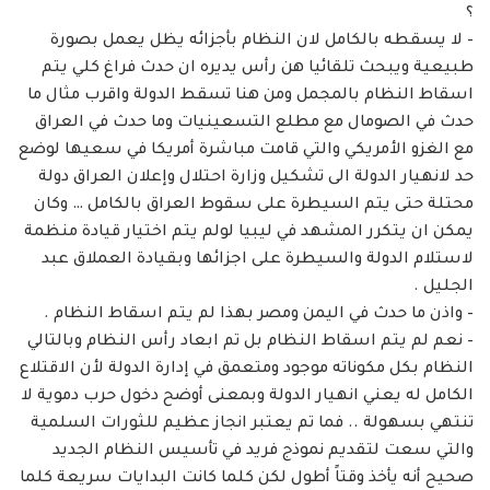
؟
– لا يسقطه بالكامل لان النظام بأجزائه يظل يعمل بصورة
طبيعية ويبحث تلقائيا هن رأس يديره ان حدث فراغ كلي يتم
اسقاط النظام بالمجمل ومن هنا تسقط الدولة واقرب مثال ما
حدث في الصومال مع مطلع التسعينيات وما حدث في العراق
مع الغزو الأمريكي والتي قامت مباشرة أمريكا في سعيها لوضع
حد لانهيار الدولة الى تشكيل وزارة احتلال وإعلان العراق دولة
محتلة حتى يتم السيطرة على سقوط العراق بالكامل … وكان
يمكن ان يتكرر المشهد في ليبيا لولم يتم اختيار قيادة منظمة
لاستلام الدولة والسيطرة على اجزائها وبقيادة العملاق عبد
الجليل .
– واذن ما حدث في اليمن ومصر بهذا لم يتم اسقاط النظام .
– نعم لم يتم اسقاط النظام بل تم ابعاد رأس النظام وبالتالي
النظام بكل مكوناته موجود ومتعمق في إدارة الدولة لأن الاقتلاع
الكامل له يعني انهيار الدولة وبمعنى أوضح دخول حرب دموية لا
تنتهي بسهولة .. فما تم يعتبر انجاز عظيم للثورات السلمية
والتي سعت لتقديم نموذج فريد في تأسيس النظام الجديد
صحيح أنه يأخذ وقتاً أطول لكن كلما كانت البدايات سريعة كلما