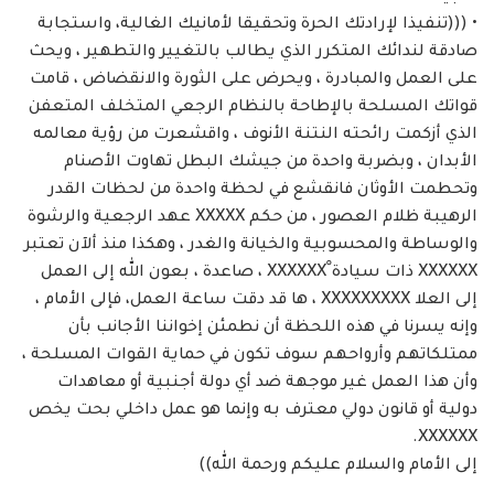
• (((تنفيذا لإرادتك الحرة وتحقيقا لأمانيك الغالية، واستجابة
صادقة لندائك المتكرر الذي يطالب بالتغيير والتطهير ، ويحث
على العمل والمبادرة ، ويحرض على الثورة والانقضاض ، قامت
قواتك المسلحة بالإطاحة بالنظام الرجعي المتخلف المتعفن
الذي أزكمت رائحته النتنة الأنوف ، واقشعرت من رؤية معالمه
الأبدان ، وبضربة واحدة من جيشك البطل تهاوت الأصنام
وتحطمت الأوثان فانقشع في لحظة واحدة من لحظات القدر
الرهيبة ظلام العصور ، من حكم XXXXX عهد الرجعية والرشوة
والوساطة والمحسوبية والخيانة والغدر ، وهكذا منذ ألآن تعتبر
XXXXXX ذات سيادة ْXXXXXX ، صاعدة ، بعون الله إلى العمل
إلى العلا XXXXXXXXX ، ها قد دقت ساعة العمل، فإلى الأمام ،
وإنه يسرنا في هذه اللحظة أن نطمئن إخواننا الأجانب بأن
ممتلكاتهم وأرواحهم سوف تكون في حماية القوات المسلحة ،
وأن هذا العمل غير موجهة ضد أي دولة أجنبية أو معاهدات
دولية أو قانون دولي معترف به وإنما هو عمل داخلي بحت يخص
XXXXXX.
إلى الأمام والسلام عليكم ورحمة الله))