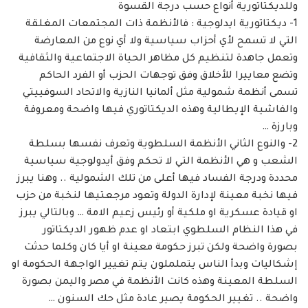
وللديكتاتورية أنواع حسب درجة القسوة
1- ديكتاتورية ايدلوجية : فالأنظمة ذات المجتمعات المغلقة
التي لا تسمح لأي أحزاب سياسية ولا أي نوع من المعارضة
وتعمل جاهدة لتنظيم كل مظاهر الحياة الاجتماعية والثقافية
وتضع معاييرا للأخلاق وفق توجهات الحزب أو الفرد الحاكم
تسمى أنظمة شمولية مثل ألمانيا النازية والاتحاد السوفييتي
والفاشية الإيطالية وهذه الديكتاتوري فيها واضحة ومعروفة
وبارزة …
2- والنوع الثاني الأنظمة السلطوية وتعرف نفسها بسلطة
الشعب و هي الأنظمة التي لا تحكم وفق أيدولوجية سياسية
محددة ودرجة الفساد فيها أعلى من تلك الشمولية .. وهنا يبرز
فيها نخبة معينة لإدارة الدولة وتعود مرجعتيها لنخبة من حزب
او قيادة عسكرية او ملكية أو رئيس زعيم الامة … وبالتالي يبرز
في هذا النظام السلطوي ابتعاد او عدم ظهور الديكتاتور
بصورة واضحة ولكن تبرز حكومة معينة او أيا كان وكلما حدثت
إشكاليات وبدأ الناس يتململون يتم تغيير الواجهة الحكومة او
السلطة المعينة وهذه كانت الأنظمة في مصر واليمن بصورة
واضحة .. تغيير الحكومة يصير عادة مثل حك السنون …