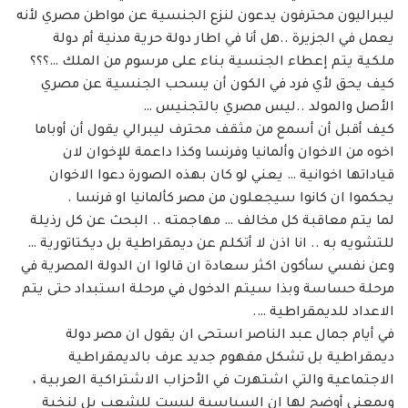
ليبراليون محترفون يدعون لنزع الجنسية عن مواطن مصري لأنه
يعمل في الجزيرة ..هل أنا في اطار دولة حرية مدنية أم دولة
ملكية يتم إعطاء الجنسية بناء على مرسوم من الملك …؟؟؟
كيف يحق لأي فرد في الكون أن يسحب الجنسية عن مصري
الأصل والمولد ..ليس مصري بالتجنيس …
كيف أقبل أن أسمع من مثقف محترف ليبرالي يقول أن أوباما
اخوه من الاخوان وألمانيا وفرنسا وكذا داعمة للإخوان لان
قياداتها اخوانية … يعني لو كان بهذه الصورة دعوا الاخوان
يحكموا ان كانوا سيجعلون من مصر كألمانيا او فرنسا .
لما يتم معاقبة كل مخالف … مهاجمته .. البحث عن كل رذيلة
للتشويه به .. انا اذن لا أتكلم عن ديمقراطية بل ديكتاتورية …
وعن نفسي سأكون اكثر سعادة ان قالوا ان الدولة المصرية في
مرحلة حساسة وبذا سيتم الدخول في مرحلة استبداد حتى يتم
الاعداد للديمقراطية ….
في أيام جمال عبد الناصر استحى ان يقول ان مصر دولة
ديمقراطية بل تشكل مفهوم جديد عرف بالديمقراطية
الاجتماعية والتي اشتهرت في الأحزاب الاشتراكية العربية ،
وبمعنى أوضح لها ان السياسية ليست للشعب بل لنخبة