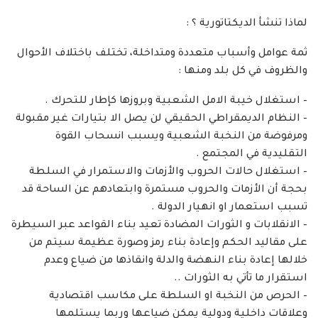
لماذا تنشأ الديكتاتورية ؟ :
ثمة عوامل وأسباب متعددة ومتداخلة، تختلف باختلاف الأحوال
والظروف في كل بلد ومنها :
– استغلال خيبة الامل الشعبية وبروزها كإطار للتحرك .
– النظام الديمقراطي الحقيقي لن يصل الا بتيارات غير مقبولة
ومرفوضة من النخبة الشعبية ويسبب انسحاب القوة
التقليدية في المجتمع .
– استغلال حالات الحروب والأزمات والاستمرار في السلطة
بحجة أن الأزمات والحروب مستمرة وابتعادهم عن الساحة قد
تسبب استعمار او انهيار الدولة .
– الانقلابات و الثورات المضادة تعيد بناء القواعد عبر السيطرة
على مقاليد الحكم وإعادة بناء رمز وصورة عظيمة سيتم من
خلالها إعادة بناء النهضة والدلة وانقاذها من ضياع وعدم
استقرار ما تأتي به الثورات ..
– الحرص من النخبة او السلطة على مكاسب اقتصادية
وعلاقات داخلية ودولية يمكن ضياعها وربما يستلمها