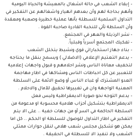
– إبقاء الشعب في حالة انشغال بالمعيشة والحياة اليومية
وأنهم بحاجة لهم وأن بعدهم انهيار واشغالهم عن التفكير في
التداول السلمية للسطلة بأنها عملية خطيرة وصعبة ومعقدة
وأن السلطة تأتي للنخبة القادرة صاحبة القوة .
– نشر الرذيلة والعهر في المجتمع.
– تفكيك المجتمع أسرياً وقبلياً.
– بناء جهاز استخباراتي قوي ونشيط يتخلل الشعب
– يدعم التعتيم الإعلامي (الاضلالي ) ويسمح بنقل ما يحتاجه
لتخفيف معاناة الناس ونشر احلامهم و قبول واجهات إعلامية
للتعبير عن كل احباطات الناس ومشاكها في اطار مهاجمة
العدو المشترك أو غباء الناس أو وضع الائمة على السلطة
المعنية الواجهة وان في تغييرها تحقيق للآمال والاحلام .
– يدعم التوجه نحو صورة الديمقراطية وليس فعل
الديمقراطية بتشكيل أحزاب هلامية محسوبة او مدعومة من
السلطة الحاكمة في السر أو من جهات خفية .. على الا يتم
التفكير في اطار التداول للوصول للسلطة او الحكم .. كل اما
يمكن هو تشكيل مجلس شعب هلامي لنقل حوارات ممثلي
الشعب ولا تنفيذ الا للسطلة في الحقيقة .