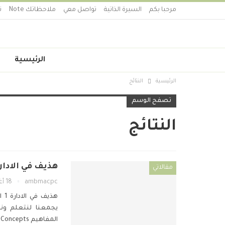
مرحبا بكم
السيرة الذاتية
تواصل معي
ملاحظاتك Note
ت
الرئيسية
الرئيسية
النتائج
تصفح الوسم
النتائج
هذيف في الادارة 1 – المفاهيم epts
مقالاتي
ambmacpc
18 أغسطس 2019
هذيف في الادارة 1
ا
يجمعنا لنتعلم ون
المفاهيم Concepts