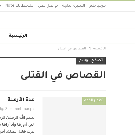
مرحبا بكم
السيرة الذاتية
تواصل معي
ملاحظاتك Note
ت
الرئيسية
الرئيسية
القصاص في القتلى
تصفح الوسم
القصاص في القتلى
عدة الأرملة
تطوير الفقه
ambmacpc
2 يوليو 2019
بسم الله الرحمن الر
التي أزورها وأنا أر
عزت هلال فقلما أقرأ