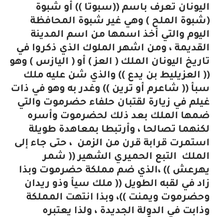
اليونان تعرف باسم ((سبوتا )) أو شبوة
(شبوة الملح ) وهي غير شبوة المحافظة
اليوم والتي أخذ اسمها من اسم المدينة
القديمة ، ومن اشهر الملوك الذي ذكروا في
تاريخ اليونان الملك ( العز ) أو ( اليازس ) وهو
(( العزيليط بن يدع )) والذي شن عليه ملك
سبأ (( شاعرم أو ترين )) وغدر به وهو في ذات
غيلم في زيارة لقتبان حلفاء حضرموت والتي
ضمها الملك بعد ذلك لحضرموت وأسره
لكنهما تصالحا ، وأرتبطا بمعاهدة طويلة
استمرت قرابة قرن من الزمن ، حتى جاء إلى
الملك التبع الحميري الشهير (( شمر
يهرعش )) ،الذي ضم مملكة حضرموت وبذا
زاد في لقبه الطويل (( ملك سيأ وذو ريدان
وحضرموت ويمنت ))، وبذا انتهت المملكة
وذابت في الدولة الجديدة ، ولذا يعتبره