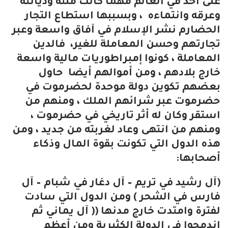
على أحد في العالم مهما كانت ملته وديانته
وعرقه وانتماءه ، وبسببها استطاع التجار
الحضارم نشر الإسلام في آفاق واسعة وعبر
تجارتهم وحسن المعاملة للغير، فالدين
المعاملة ، كونوا إمبراطوريات مالية واسعة
خارج بلادهم ، ومن أموالهم أيضا حاول
بعضهم تكوين دولة موحدة لحضرموت في
حضرموت عبر شرائهم الملك ، ومنهم من
استقر وكان له أثر تاريخي في حضرموت ،
ومنهم من انتهى وعاد لغربته من جديد ، ومن
هذه الدول التي تكونت بقوة المال وذكاء
أصحابها:
(آل رشيد في تريم – آل دغار في شبام – آل
فارس في الشحر ) ومن الدول التي سادت
لفترة وامتدت خارج مدنها (( آل يماني ثم
اندمجوا في الدولة الكثيرية ومن أعظم