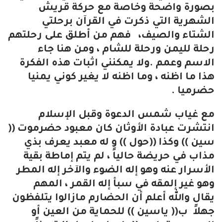
بصورة واضحة وخاصة مع حركة قريش
الشهرية التي ذكرت في القرآن برحلتي
الشتاء والصيف، فهم من أطلق على رحلتهم
رحلة لليمن ورحلة للشام ، ومن هنا جاء
الاسم وعمم .ولا يمكنني اثبات هذه الفكرة
هذا ما اظنه ، وما اظنه لا يغير كوني يمنيا
حضرميا .
مع غياب شمس الدعوة وقبل الإسلام
انتشرت عبادة الأوثان كان معبود حضرموت ((
سين )) وكذا ((حول )) و له معبد يعرف بذي
مذاب في حريضة حالياً ، لم يتم إماطة بقية
الأسرار عنه وهو إله الضوء والآخر إله المطر
وهو غير إلمقه في سبأ إله القمر ، المهم
يقال والله أعلم أن الحضارم مازالوا يتلفظون
جهلاً ب(( ياسين )) للحماية من العين أو