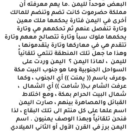
البعض موحداً لليمن .ما يهم معرفته أن
مملكة حضرموت كانت تضم وتنضم للمالك
أخرى في اليمن فتارة يحكمها ملك معين
وتارة تنفصل عنهم ثم تحكمهم هي وتارة
يحكمها ملوك سبأ وتارة تتصالح معهم وتارة
تتقدم هي في معاركها وتارة يتقدمونها ،
وهذا ما جعل تلك المنطقة تنتمي تلقائياً
لليمن ، لماذا اليمن ؟ اليمن وردت على
السواحل الجنوبية وما هو جنوب البيت مكة
،وعرف باسم (( يمنت )) أي الجنوب ، وكما
عرفت الشام ب(( شامت )) أي الشمال ،
شمال البيت الحرام بمكة ، ومع اختلاط
القبائل والمصاهرة بينهم ، صارت اليمن
اسم علما على كل منتم الى تلك البقاع ، لذا
فنحن تلقائياً وبهذا الوصف يمنيون . اسم
اليمن برز في القرن الأول أو الثاني الميلادي