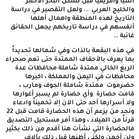
اسيا وافريقيا قبل تشكل البحر الأحمر
والخليج العربي .. ولعل التقصير في دراسة
التاريخ لهذه المنطقة واهمال أهلها
أنفسهم في دراسة تاريخهم يجعل الحقائق
غائبة ..
في هذه البقعة بالذات وفي شمالها تحديداً
بما يعرف بالأحقاف الممتدة حتى تعم صحراء
الربع الخالي ممتدة شاملة محافظات عدة
محافظات في اليمن والمملكة ، اكبرها
حضرموت ممتدة شاملة الجوف ومارب ،
قامت حضارة وأي حضارة لم يسبر أغوارها
ولا أسرارها أحد حتى الآن إلا تخميناً وادعاء
ونجد من يزعم أن هذه الحضارة قامت قبل 22
قرناً من الميلاد ، وهذا أمر مستحيل التصديق
فالحضارة التي نشأت هنا أقدم من ذلك بكثير
ولن أخمن ولكني أظنها قبل ذلك بآلاف