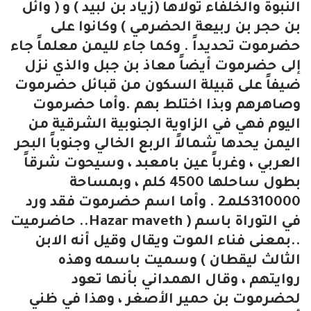
النبوة والخلفاء تولاها (زياد بن لبيد ) و ( وائل
بن حجر بن ربيعة الحضرمي ) وكانوا على
حضرموت تحديداً . وكما جاء لليمن معلماً جاء
إلى حضرموت أيضاً معاذ بن جبل والذي نزل
ضيفاً على قبيلة السكون من قبائل حضرموت
وصاهرهم وبذا اختلط بهم .وأما حضرموت
اليوم فهي في الزاوية الجنوبية الشرقية من
اليمن يحدها شمالاً الربع الخالي وجنوباً البحر
العربي ، وغرباً عين بامعبد ، وسيحوت شرقاً
بطول ساحلها 4500 كلم ، وبمساحة
310000كلمـ2 . وأما اسم حضرموت فقد ورد
في التوراة باسم ( Hazar maveth.. حاضرميت
..بمعنى فناء الموت ويقال وقيل أنه الابن
الثالث ليقطان ) وسميت باسمه وهذه
روايتهم ، وقال الهمداني بأنها تعود
لحضرموت بن حمير الأصغر ، وهذا في ظني