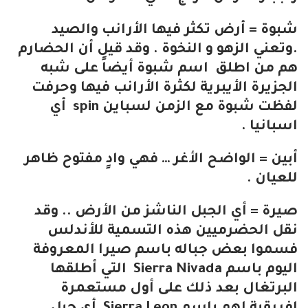
شبوة = أرض تكثر فيها الأرانب والصيد
.وتعني الزهو و النخوة . وقد قيل أن الحضارم
هم من اطلق اسم شبوة أيضاً على شبه
الجزيرة الأيبرية لكثرة الأرانب فيها وحرفت
لفظت شبوة مع الزمن لسباين spin أي
اسبانيا .
أبين = الواضح الأغر … فهي وادٍ مفتوح ظاهر
للعيان .
صيرة = أي الجبل الناشز من الأرض .. وقد
نقل الحضرميين هذه التسمية للأندلس
فسموا بعض جباله باسم صيرا المعروفة
اليوم باسم Sierra Nivada التي أطلقها
البرتغال بعد ذلك على أول مستعمرة