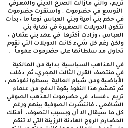
تريم، والتي مازالت الصرح الديني والمعرفي
الأوسع في حضرموت . واستقرت حضرموت
في حكم بني أمية وبني العباس نوعاً ما ، بدأت
تتكون الدويلات الصغيرة في نهاية بني
العباس ، وزادت أكثرها في عهد بني عثمان ،
ولكن رغم كل شيء كانت الدويلات التي تقوم
تحاول مد سلطانها على حضرموت عموماً .
في المذاهب السياسية بداية من المالكية
في منتصف القرن الثالث الهجري، ثم دخلت
الأباضية ومن شبام العالية بسطوا نفوذهم ،
ثم تهشم هذا النفوذ بقوة الدفع من علماء
تريم ، فساد في حضرموت المذهب الصوفي
الشافعي ، فانتشرت الصوفية بينهم ورغم
كل ما سيقال إلا أن وبسبب التصوف، أمتلك
الحضارم الروح الهادئة الرزينة التي لا تنقم