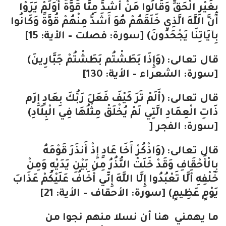
بِغَيْرِ الْحَقِّ وَقَالُوا مَنْ أَشَدُّ مِنَّا قُوَّةً أَوَلَمْ يَرَوْا
أَنَّ اللَّهَ الَّذِي خَلَقَهُمْ هُوَ أَشَدُّ مِنْهُمْ قُوَّةً وَكَانُوا
بِآيَاتِنَا يَجْحَدُونَ) [سورة: فصلت – الأية: 15]
قال تعالى: (وَإِذَا بَطَشْتُم بَطَشْتُمْ جَبَّارِينَ)
[سورة: الشعراء – الأية: 130]
قال تعالى: (أَلَمْ تَرَ كَيْفَ فَعَلَ رَبُّكَ بِعَادٍ إِرَم
ذَاتِ الْعِمَادِ الَّتِي لَمْ يُخْلَقْ مِثْلُهَا فِي الْبِلَادِ)
[سورة: الفجر [
قال تعالى: (وَاذْكُرْ أَخَا عَادٍ إِذْ أَنذَرَ قَوْمَهُ
بِالْأَحْقَافِ وَقَدْ خَلَتْ النُّذُرُ مِن بَيْنِ يَدَيْهِ وَمِنْ
خَلْفِهِ أَلَّا تَعْبُدُوا إِلَّا اللَّهَ إِنِّي أَخَافُ عَلَيْكُمْ عَذَابَ
يَوْمٍ عَظِيمٍ) [سورة: الأحقاف – الأية: 21]
ما يهمني هنا أن نسلا منهم نجوا من