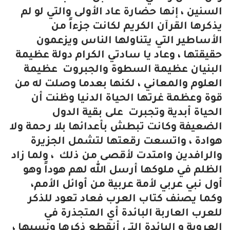
السنين ، إنها حضارة عاد الأولى والتي لو لم
يذكرها القرآن الكريم لكانت جزءاً من
الأساطير التي يتناولها الناس ويزعمون
حقيقتها ، وعاد يا سادتي الكرام دولة عظيمة
البنيان عظيمة السطوة والجبروت عظيمة
العلوم والمعاني ، لكنها بعدما وصلت له من
قوة وعظمة غرتها الحياة الدنيا وظنت أن
الحياة أبدية وتجبرت على بقية الدول
الضعيفة وكانت تبطش بأعدائها بلا رحمة ولا
هوادة ، واتسعت رقعتها لتشمل الجزيرة
والرافدين وامتدت لأقصى من ذلك ، ولما زاد
الظلم في ملوكها أرسل الله لهم هوداً وهو
أول نبي عربي لأمة عربية من أوائل الأمم،
وكما يصنف كتاب العرب فعاد تعود للذكر
للعرب العاربة البائدة أي المتجذرة في
العروبة و البائدة التي أنقطع ذكرها ونسبها ،