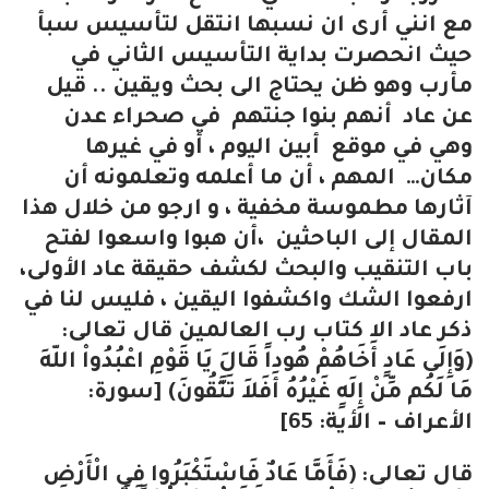
مع انني أرى ان نسبها انتقل لتأسيس سبأ
حيث انحصرت بداية التأسيس الثاني في
مأرب وهو ظن يحتاج الى بحث ويقين .. قيل
عن عاد أنهم بنوا جنتهم في صحراء عدن
وهي في موقع أبين اليوم ، أو في غيرها
مكان… المهم ، أن ما أعلمه وتعلمونه أن
آثارها مطموسة مخفية ، و ارجو من خلال هذا
المقال إلى الباحثين ،أن هبوا واسعوا لفتح
باب التنقيب والبحث لكشف حقيقة عاد الأولى،
ارفعوا الشك واكشفوا اليقين ، فليس لنا في
ذكر عاد الا كتاب رب العالمين قال تعالى:
(وَإِلَى عَادٍ أَخَاهُمْ هُوداً قَالَ يَا قَوْمِ اعْبُدُواْ اللّهَ
مَا لَكُم مِّنْ إِلَهٍ غَيْرُهُ أَفَلاَ تَتَّقُونَ) [سورة:
الأعراف – الأية: 65]
قال تعالى: (فَأَمَّا عَادٌ فَاسْتَكْبَرُوا فِي الْأَرْضِ