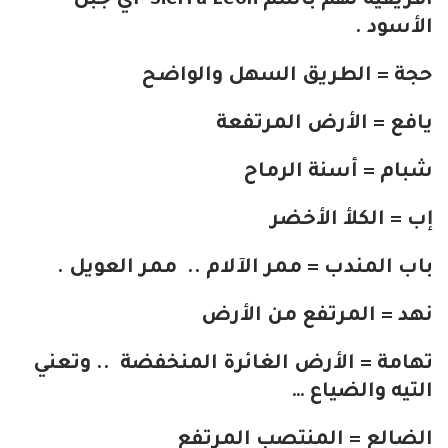
افريقية لهم باسم Sierra Leon أي جبل
الأسود .
حجة = الطريق السهل والواضح
يافع = الأرض المرتفعة
شبام = أسنة الرماح
إب = الكلأ الأخضر
باب المندب = ممر الآلام .. ممر العويل .
نهد = المرتفع من الأرض
تهامة = الأرض الغائرة المنخفضة .. وتعني
التيه والضياع …
الضالع = المنتصب المرتفع