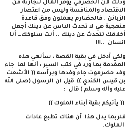
وذلك لأن الحضرمي يوفر المال لتجارته من
الاقتصاد والمنافسة وليس من اعتصار
الزبائن . فالحضارم يعملون وفق قاعدة
منهجية هي لا تحدث الناس عن دينك أجعل
أخلاقك تتحدث عن دينك .. أنت سلوكك… أنا
انسان ..!!!
ولكي أدخل في بقية القصة ، سأنهي هذه
المقدمة بما ورد في كتب السير ، أنها لما جاء
وفد حضرموت جاء وفدها ويرأسه (( الأشعث
بن قيس الكندي )) قيل ان الرسول (صلى الله
عليه وآله وسلم ) قال :
((
يأتيكم بقية أبناء الملوك
))
فلربما يدل هذا أن هناك تطبع عادات
الملوك.