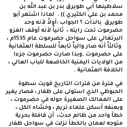
سلاطينها أبي طويرق بدر بن عبد الله بن
محمد بن علي الكثيري )) . لماذا اشتهر أبو
طويرق بالذات ؟ الجواب :أولاً لأنه وحد
حضرموت تحت رايته ، ثانياً لأنه أوقف الغزو
البرتغالي على سواحل حضرموت عام 1535م ،
وثالثاً أنه صار والياً تابعاً للسلطة العثمانية
على حضرموت .وبذا صارت حضرموت جزءا
من الولايات اليمنية الخاضعة للباب العالي ،
الخلافة العثمانية .
في فترة من فترات التاريخ قويت سطوة
الحبوظي الذي استولى على ظفار ، فصار يغير
على الممالك الصغيرة حوله في حضرموت ،
وبعنفه أسكن علماء تريم ، وخشاه الكل ،
خطأ واحد من ظالم حدث، أن قافلة بحرية
متوجه لعمان بالخطأ نزلت في سواحل ظفار