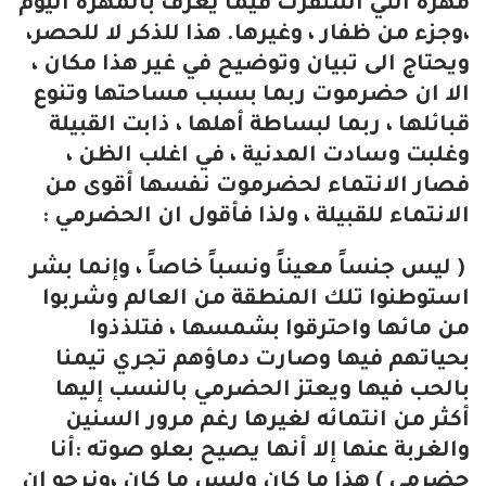
مهرة التي استقرت فيما يعرف بالمهرة اليوم
،وجزء من ظفار ، وغيرها. هذا للذكر لا للحصر،
ويحتاج الى تبيان وتوضيح في غير هذا مكان ،
الا ان حضرموت ربما بسبب مساحتها وتنوع
قبائلها ، ربما لبساطة أهلها ، ذابت القبيلة
وغلبت وسادت المدنية ، في اغلب الظن ،
فصار الانتماء لحضرموت نفسها أقوى من
الانتماء للقبيلة ، ولذا فأقول ان الحضرمي :
( ليس جنساً معيناً ونسباً خاصاً ، وإنما بشر
استوطنوا تلك المنطقة من العالم وشربوا
من مائها واحترقوا بشمسها ، فتلذذوا
بحياتهم فيها وصارت دماؤهم تجري تيمنا
بالحب فيها ويعتز الحضرمي بالنسب إليها
أكثر من انتمائه لغيرها رغم مرور السنين
والغربة عنها إلا أنها يصيح بعلو صوته :أنا
حضرمي ) هذا ما كان وليس ما كان ،ونرجو ان