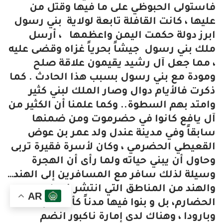
فاستولى الحبوظي على ما فيها وقتل من
عليها ، كانت القافلة تابعة لولاية بني رسول
ابرز دولة حكمت اليمن واعظمها ، أرسل
ملك بني رسول جيشاً بحرياً غزاه وقضى عليه
، مما جعل آل رشيد يقيمون علاقة صلح
ومودة مع بني رسول بسبب هذا الحادث . كما
ذكرت فالأيام دوال وصار الملك لبني كثير
وامتد بهم السطوة.. وكما علمنا أن الكثير من
آل يافع كانوا في حضرموت ومن ضمنها
سابقاً وفي مدينة عندل ولد عمر بن عوض
القعيطي الحضرمي ، وكان لأسرة فقيرة تربى
وحاول أن يبني حياته ولما رأى أن الهجرة
وسيلة لذلك سافر مع المسافرين إلى الهند…
والهند من المناطق التي انتشر فيها
AR
الحضارم، بل و بنوا فيها مدناً كأحمد أباد
وبارودا ، وهناك لدى إمارة ناكبور انضم