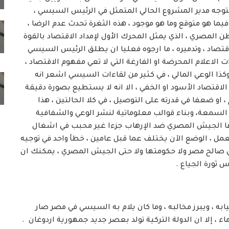
يتوجه مدير المشروع الحالي المتمثل في الرئيس السيسي ،
ما هو متوقع وما هو موجود ، هذه الثغرة تحدث عدم الرضا ،
المصري ، الذي يمثل المحرك الأول لإمداد الاقتصاد بالقوة
تصاد ، وتدميره ، ما ارجوه فعليا ان يطلق الرئيس السيسي
 الاعلام المحرضة او الفارغة التي لا تعي مفهوم الاقتصاد ،
وكذا الوعي المالي ، في كثير من لقاءات السيسي اشعر انه
 الاقتصاد الأسود او الخفي ، الا انه لا يستطيع بصورة دقيقة
 او ضعفا في قدرته على التوصيل ، في كلا الحالتين ، هذا
 السمعة، وبناء قوالب معلوماتية لنشر الوعي والشفافية
يشها الجيش المصري ضد الإرهاب جزءا غير محبب في اشغال
لعمل ، الوضع الآن يختلف عما قبل عامين ، خطأ واحد في توجيه
الح مصر ولا حكومتها ولا حتى الجيش المصري ، يمكنك ان
ثورة الجياع .
به ، ويبرز مخالبه ، وما كان يلام به السيسي في مصر صار
ء ، إلا ان الدولة التركية تولد بعصر جديد جمهورية اردوغان .