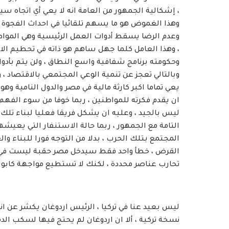
، إشكالية الجمهور من العامة انه لا يعي أي اتجاه س
وهذا الغموض هو ما يسهم تلقائيا في احداث الفجوة في
وعدم الرضا يسقط أدوات العمل الرئيسية وهي المواطن 
، وهذا العامل كلما جهل ساهم هو ذاته في تحطيم الاق
وحكومته برنامج شفافية واسع النطاق ، ولن يتم بأدوات
وبالتالي تعجز عن تنمية الوعي المجتمعي بالاقتصاد ، 
يعي تماما اكبر كارثة مالية في مصر والدول النامية وهو
ان يقدم فكرته للمواطنين ، ربما خوفا من سوء الفهم ،
ليس بالجيد ، وعليه ان يشكل فريقا فعليا لبناء تلك
التامة مع الجمهور ، ربما حالة الاستنفار التي يع
المجتمع بتلك الحرب ، بدلا من التوجه فورا للبناء وا
القرض ، خطأ واحد فقط سيدخل مصر حقبة ليست في ص
تحارب عناصر محددة ، لكنك لا تستطيع مواجهة كابوس 
ليس بعيد عنا في تركيا ، الرئيس اردوغان يكشر عن انيا
نسخة تركية ، ألا ان اردوغان لم يحتج فيها لسكب الدما