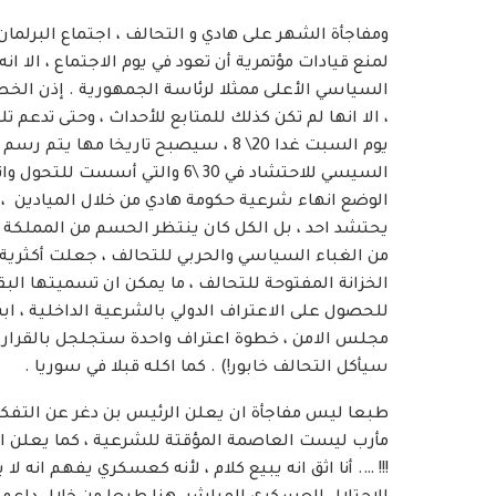
ومفاجأة الشهر على هادي و التحالف ، اجتماع البرلما
لمنع قيادات مؤتمرية أن تعود في يوم الاجتماع ، الا 
السياسي الأعلى ممثلا لرئاسة الجمهورية . إذن الخ
، الا انها لم تكن كذلك للمتابع للأحداث ، وحتى تدعم
يوم السبت غدا 20\ 8 ، سيصبح تاريخا م
الوضع انهاء شرعية حكومة هادي من خلال الميادين ، ل
يحتشد احد ، بل الكل كان ينتظر الحسم من المملك
من الغباء السياسي والحربي للتحالف ، جعلت أكثرية 
الخزانة المفتوحة للتحالف ، ما يمكن ان تسميتها ال
للحصول على الاعتراف الدولي بالشرعية الداخلية ، 
سيأكل التحالف خابور!) . كما اكله قبلا في سوريا .
طبعا ليس مفاجأة ان يعلن الرئيس بن دغر عن التفكير ،
مأرب ليست العاصمة المؤقتة للشرعية ، كما يعلن الرئ
!!! …. أنا اثق انه يبيع كلام ، لأنه كعسكري يفهم انه ل