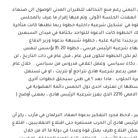
ن اليمني رغم منع التحالف للطيران المدني الوصول الى صنعاء
انه انعقدت الجلسة الأولى وتم فيها إقرار ما عرف بالمجلس
طوة في تشكيل شرعية داخلية خطوة ربما نظنها كانت متأخرة
 تلك الخطوة كانت الدعوة للتواجد بكثافة في ميدان السبعين
ها يتم رسم بربجندا عالية عليه ، خطوة شبيهة بدعوة وزير الدفاع
السيسي للاحتشاد في 30 \6 والتي أسست للتحول وانهاء شرعية الرئيس مرسي ، خطوة 20 \8 تؤسس لنفس
م تكن الخطوة لتكون قبل عام ، قبل عام في ذات التاريخ ، لن
ة . ذكاء سياسي وعمل اعلامي مدروس من سياسي . خلال عام
ممن يدعم شرعية هادي تتراجع أو تتريث ، او في تستغل
بقرة الحلوب . ماذا بعد ؟ في ظني سيحلق خطوات أخرى
ابسطها ان تعترف احدى دول الخمس دائمة العضوية في
مجلس الامن ، خطوة اعتراف واحدة ستجلجل بالقرار الاممي 2216 الذي يعزز شرعية الرئيس هادي ، بمعنى أوضح (
 لاحظ مجرد التفكير بدعوة انعقاد البرلمان في مأرب ، ركز أن
يس هادي أن الحرب مستمرة حتى اقتلاع الانقلابيين ، اقتلاع
ا يمكن اقتلاع طرف يمثل قوة وعددا في دولة ما الا من خلال