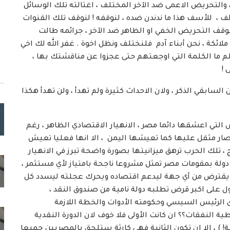
 والتحريض الاعمى ضد الآخر المختلف ، اغتالته تلك الوسائل
ف ، للأسف هذا ما ندندن ضده ، لنوقفه ! لنوقف تلك القنوات
نوقف التحريض الخفي او الظاهر ضد الآخر ، جرائمه طالت
ائكة ، نحن أبناء آدم فلنختلف ونظل اخوة . غفر الله لك اخي
م ما الكلمة التي اوجعتهم حتى عجزوا عن مناقشتك بها ،
 !
السابقي الذكر ، ولان الاحداث كثيرة ولم تهدأ ، ولن تهدأ هكذا
 التي اعشقها دائما مصر ، الانهيار الاقتصادي الظاهر ، رغم
ار مثقل عليها كما تعيشها اليمن ، الا انها فعليا تعيش
 ، تلك الحرب ترهق ميزانيتها بصورة واضحة تبرز في الانهيار
 دولة بمقومات مصر تمثل مشروعا ناجحة بامتياز لأي مستثمر ،
يقترض من أي جهة ليدعم اقتصاده ويحرك عجلته ليسدد كل
ل على اكبر قرض تطلبه دولة نامية من صندوق النقد ،
ى الرئيس السيسي وحكومته الأدوات والخطة اللازمة
 النفقات؟؟ ان كانت الأولى فلا خوف لان الدورة النقدية
) ، الا ان تكون الثانية فهي كارثة ستلحق بالمصريين جميعا