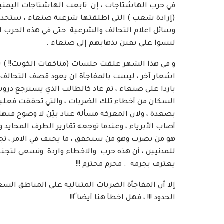
في حرب الهاشتاجات ، إن تابعت الهاشتاجات اليمنية 
(إرادة شعب ) التي اطلقتها شرعية صنعاء ، ستجد ان 
وسائل اعلام التحالف والشرعية حتى في هذه الحرب ا
ليسوا على يقين بذهابهم إلى صنعاء .
و في هذا الشهر علقت جلسات (مناكفات الكويت!! ) بين
اشعار آخر ، ليست بالمفاجأة ان يعود قصف التحالف 
باردا على صنعاء ، ثم عاد كالطالب الذي يسترجع درو
السكان من أخطاء تلك الضربات ، والتي تحققت فعليا 
بصعدة ، ولان المعركة مسألة عناد بيّن لا وضوح فيها 
أصاب الأبرياء ، وعندما توجعه تقارير الطرف المحايد و
هو من يضرب وهو من سيحقق ، ما يخيف في الامر ، تجاه
للمدنيين ، أن هذه حرب والاخطاء واردة ونسعى لتجنبها
يعترف بجرمه . مجرم محترم !!!
إلا أن المفاجأة الضربات المتتالية على المناطق السعو
الحدود !!! ، فهل اخطأ هنا أيضا ً!!!