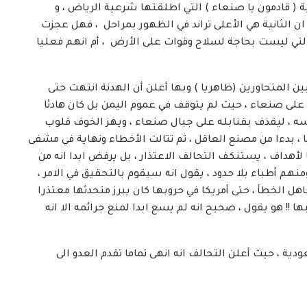
( قادمون يا صنعاء ) التي اطلقتها شرعية الرياض ، و
الثانية هي الأعلى تراند في الظهور بمراحل ، فهل عجزت
لتي ليست بحاجة لسلاح وقوات على الأرض ، أم انهم فعليا
 المتحاورين (ظاهريا ) وبها أعلن أن الهدنة انتهت حتى
على صنعاء ، حيث لم يتوقف في عموم اليمن بل كان هادئا
سه ، ليقذف بقنابله على جبال صنعاء ، ويهز الخوف قلوب
، بدءا من مصنع العاقل ، ثم تتالت الأخطاء ونهاية في مشفى
لأهداف ، يستنكف التحالف الاعتذار ، بل يرفض ابدا انه من
منهم أطباء بلا حدود ، يقول انه سيقوم بالتحقيق في الامر ،
ل الخطأ ، حتى أمريكا في حروبها كان يبرز متحدثها معتذرا
 !! هو يقول ، صحيح انه لم يسع ابدا لمنع جرائمه الا انه
دية ، حيث أعلن التحالف انه انهى تماما تقدم العدو الى