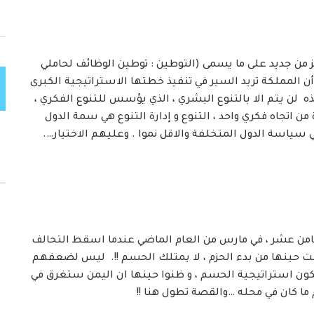
يز من جديد على ما يسمى (التوطين : توطين الوظائف لحاملي
ن المملكة تريد السير في تنفيذ خطتها الاستراتيجية الكبرى
ذه لن يتم الا بالتنوع البشري ، الذي يؤسس للتنوع الفكري ،
من اتجاه فكري واحد ، التنوع و إدارة التنوع هي سمة الدول
 سياسة الدول المتخلفة والاقل نموا . وعليهم الاختيار….
لثامن عشر ، في مارس من العام الماضي عندما اسقط التحالف
لت حينها من بدء الحزم ، لا يمتلك الحسم !!. ليس لضعفهم
تلكون استراتيجية الحسم ، و ظنوا حينها ان اليمن ستغرق في
ا كان في محله …والقصة تطول هنا !!