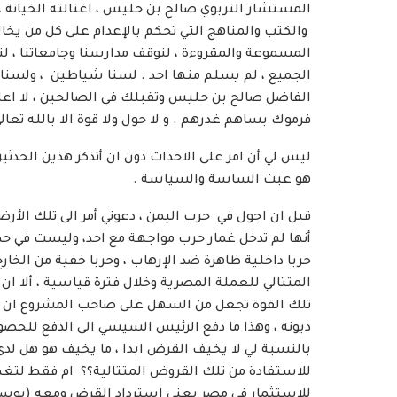
المستشار التربوي صالح بن حليس ، اغتالته الخيانة ،
والكتب والمناهج التي تحكم بالإعدام على كل من يخال
المسموعة والمقروءة ، لنوقف مدارسنا وجامعاتنا ، ل
الجميع ، لم يسلم منها احد . لسنا شياطين ، ولسنا مل
الفاضل صالح بن حليس وتقبلك في الصالحين ، لا اعل
فرموك بساهم غدرهم . و لا حول ولا قوة الا بالله تعالى
ليس لي أن امر على الاحداث دون ان أتذكر هذين الحدثين 
هو عبث الساسة والسياسة .
قبل ان اجول في حرب اليمن ، دعوني أمر الى تلك الأرض
أنها لم تدخل غمار حرب مواجهة مع احد، وليست في حص
حربا داخلية ظاهرة ضد الإرهاب ، وحربا خفية من الخارج
المتتالي للعملة المصرية وخلال فترة قياسية ، ألا ان
تلك القوة تجعل من السهل على صاحب المشروع ان 
ديونه ، وهذا ما دفع الرئيس السيسي الى الدفع للحصو
بالنسبة لي لا يخيف القرض ابدا ، ما يخيف هو هل لد
للاستفادة من تلك القروض المتتالية؟؟ ام فقط لتغطية
للاستثمار في مصر يعني استرداد القرض ومعه (بوسة! 