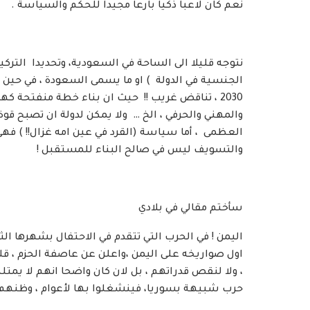
نعم كان لاعبا ذكيا بارعا مجيدا للحكم والسياسة .
نتوجه قليلا الى الساحة في السعودية، وتحديدا الترك
الجنسية في الدولة ) او ما يسمى السعودة ، في حين أ
2030 ، تناقض غريب !! حيث ان بناء خطة منفتحة كه
والمهني والحرفي ، الخ … ولا يمكن لدولة ان تصبح قوة 
العظمى ، أما سياسة (القرد في عين امه غزال!! ) فهي
والتسويف ليس في صالح البناء للمستقبل !
سأختم مقالي في بلادي
اليمن ! في الحرب التي تتقدم في الاحتفال بشهرها ا
اول صواريخه على اليمن ،واعلن عن عاصفة الحزم ، ق
، ولا لنقص قدراتهم ، بل لان كان واضحا انهم لا يم
حرب شبيهة بسوريا، فينشغلوا بها لأعوام ، وظنهم م