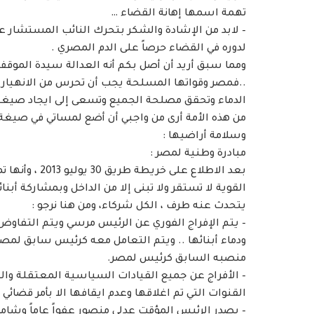
تهمة اسمها إهانة القضاء …
– لابد من الإشادة والشكر بتحرك النائب المستشار عب
لدوره في القضاء حرصاً على الدم المصري .
ومما سبق أريد أن أصل بكم أنه العدالة سيدة الموقف 
..فمصر وقواتها المسلحة يجب أن تحرس من الانهيار 
الدماء وتحقق مصلحة الجميع وتسعى إلى ايجاد صيغة ت
من هذه الأمة أرى من واجبي أن أضع لمساتي في صيغة
وسلامة أراضيها :
مبادرة وطنية لمصر :
بعد الاطلاع عل
القوية لا تستقر ولا تبنى إلا من الداخل وبمشاركة أبنائ
يتحدث عنه طرف ، الكل شركاء، ومن هنا نرجو :
– يتم الإفراج الفوري عن الرئيس مرسي ويتم التفاو
ودماء أبنائها .. ويتم التعامل معه كرئيس سابق لمص
منصبه السابق كرئيس لمصر.
– الأفراج عن جميع القيادات السياسية المعتقلة وال
القنوات التي تم اغلاقها وعدم ايقافها الا بأمر قضائي .
– يصدر الرئيس المؤقت عدلي منصور عفواً عاماً وشامل