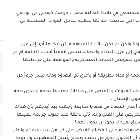
جتمعي في بلادنا الغالية مصر .. حرصت كوطني في موقعي
رية التي تتابعت احداثها منهية بتدخل القوات المسلحة في
زمة ولكن لم يكن بالآلية المتوقعة لأن تدخلها أدى إلى عزل
لى عزل النظام واقصائه يسمى انقلاباً أحببنا الكلمة ام لم
ئيس بتفويض القيادة العسكرية والموافقة على خريطتها
مه أو مداه بطريقة أو بأخرى تم اقصاؤه وكأنه ليس جزءاً من
وقيف القنوات و القبض على قيادات بعينها بحجة أو بدون حجة
قوق الإنسان .
 أشار القضاء في قضايا سابقة وجهت بيد أيديهم بأن هناك
حريض على القتل وإنما تأتي لاحقة عند حدوث جريمة بعينها
بق نفيه لا يجوز ان يكون تهمة .
 قضية تحتم على القضاء القبض على كل من سب وشتم واهان
 أن القانون يجرم من يسب ويجرح رئيس الجمهورية ولا يوجد