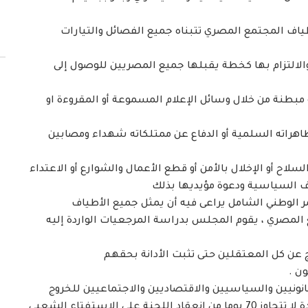
ياف المجتمع المصري تتبناه جميع الفصائل والتيارات
الالتزام بها كخطة يقبلها جميع المصريين للوصول إلى
 مبطنة من خلال وسائل الإعلام المسموعة أو المقروءة او
اهراته السلمية أو الدفاع عن ممتلكاته شهداء ومصابين
اح أو الإخلال بالأمن أو قطع الأعمال والشوارع أو الاعتداء
ف السياسية ودعوة مؤيديها بذلك
الوطني الشامل يراعى فيه أن يمثل جميع الأطياف
 المصري ، يقوم المجلس بدراسة المرجعيات الواردة إليه
انونيين والسياسيين والاقتصاديين والاجتماعيين للخروج
بتعديلات شاملة في الدستور الحالي وعرضها خلال مدة لا تتجاوز 70 يوما من انعقاد اللجنة على الاستفتاء الشعبي