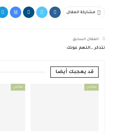
مشاركة المقال
المقال السابق
نتذكر …اللهم عونك
قد يعجبك أيضا
مقالاتي
مقالاتي