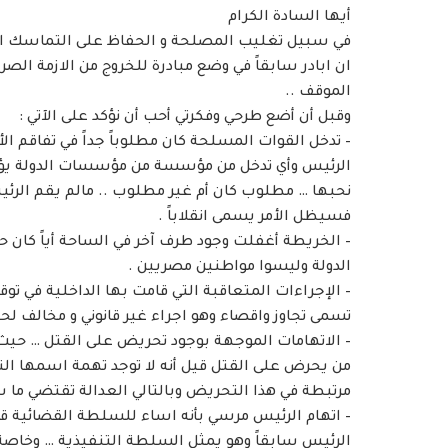
أيها السادة الكرام
في سبيل تغليب المصلحة و الحفاظ على التماسك الم
ان ابادر سابقاً في وضع مبادرة للخروج من الازمة الص
الموقف ..
وقبل أن أضع طرحي وفكرتي أحب أن نؤكد على الآتي :
– تدخل القوات المسلحة كان مطلوباً جداً في تفاقم الأ
الرئيس وأي تدخل من مؤسسة من مؤسسات الدولة يؤدي إ
نحبها … مطلوب كان أم غير مطلوب .. مالم يقم الر
فسيظل الأمر يسمى انقلاباً .
– الخريطة أغفلت وجود طرف آخر في الساحة أياً كان حج
الدولة وليسوا مواطنين مصريين .
– الإجراءات المتعاقبة التي قامت بها الداخلية في ت
تسمى تجاوز واقصاء وهو اجراء غير قانوني و مخالف لح
– الاتهامات الموجهة بوجود تحريض على القتل … حيث
من يحرض على القتل قيل أنه لا توجد تهمة اسمها الت
مرتبطة في هذا التحريض وبالتالي العدالة تقتضي ما س
– اتهام الرئيس مرسي بأنه اساء للسلطة القضائية
الرئيس سابقاً وهو يمثل السلطة التنفيذية … وخاصة