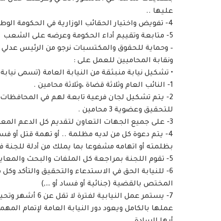
عليها ..
4- تفويض واختيار الحقائب الوزارية في الحكومة الوطنية المؤقتة .
5- متابعة وتقييم أداء الحكومة وعرضه على الشعب
– وحماية للحقوق والمكتسبات نرجو من الرئيس عدلي 
ونقابة المحاميين للعمل على :
• تشكيل نيابة منبثقة من النيابة العامة (تسمى نيابة ا
1- النائب العام وثلاثة قضاة ،وثلاثة محامين .
2- يتم تشكيل لجان فرعية تابعة لهم في المحافظات
للتحقيق وعضوية 3 محامين .
3- على جميع الجهات التعاون لتقديم كل الدعم المعلوماتي والتوثيقي لهذه النيابة .
4- يتم دعوة كل من لديه مظلمة .. أو تهمة قتل أو فساد
بظلمته أو اتهامه مشفوعا بما يملك من أدلة للجنة 
5- تقوم اللجنة بمراجعة كل الملفات والبحث والمعاينة للمعلومات ورفعها إلى النيابة المختصة (العدالة )
6- للنيابة الحق في الاستدعاء والتحقيق والتأكد وكل
المختص بالقضية (جنائية أو فساد أو …,)
7- يستمر عمل النيا
عملها بالكامل ويعود دور النيابة العامة لإتمام المهمة