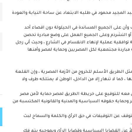
د المجيد محمود في طلبه الابتعاد عن ساحة النيابة والعودة
وأن على الجميع المساندة في الحيلولة دون اقصاء أحد
أو التشرذم وعلى الجميع العمل على وضع مبادرة تحصن
وافقية عملية لإنهاء الانقسام في الشارع ، وحيث أني رجل
 مباردة مجتمعية لكل المصريين وحماية لمصر وأمنها
ى خريطة طريق 30 يوليو 2013 ، وأنها تمثل الطريق الأسلم للخروج من الأزمة المصرية ، وإن القلعة
ها ، كما لا تنهار إلا من الداخل، الوطن لا يمتلكه طرف ولا
ض معه للتوقيع على خريطة الطريق لمصر حماية لأمن مصر
ر وحماية حقوقه السياسية والمدنية والقانونية المكتسبة من
توقف عن التوقيفات في حق الرأي والكلمة والسماح لبث
اً عن القضايا السياسية وقضايا الرأي وبموجبه يتم فك