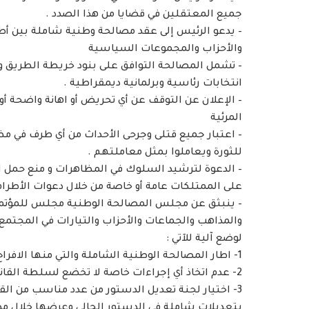
جميع المعتقلين في قضايا من هذا الصدد .
– يدعو الرئيس إلى عقد مصالحة وطنية شاملة بين أط
والأحزاب والمجموعات السياسية
– تشمل المصالحة التوافق على بنود خريطة الطريق و
انتخابات رئاسية وبرلمانية ديمقراطية .
– الإعلان عن التوقف عن أي تحريض أو اهانة واضحة أو
المرئية
– اعتبار جميع قتلى وجرحى الأحداث من أي طرف في مظ
للثورة ويعاملوا بمثل معاملتهم .
– الدعوة لترشيد السلوك في المظاهرات و منع حمل السل
على الممتلكات عامة أو خاصة من خلال دعوات الأطرا
– ينبثق عن مجلس المصالحة الوطنية مجلس للمؤتمر 
والمذاهب والجماعات والأحزاب والتيارات في المجتمع
لوضع آلية للآتي :
1- اطار المصالحة الوطنية الشاملة والتي منها الافراج عن كل المعتقلين حتى تثبت الأدانة بحقهم
2- عدم اتخاذ أي إجراءات خاصة لا تخضع لسلطة القانون .
3- اختيار لجنة تعديل الدستور من عدد مناسب من الق