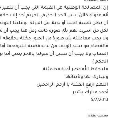
أيها السادة
إن المصالحة الوطنية هي القيمة التي يجب أن تتغير ف
أنه عدو أو خائن ليس لأحد الحق في تجريم أحد إلا بحكم
أن يظن نفسه كفيلا أو بديلا عن الدولة ..وعلينا التوق
لكل من اسيء لهم بأي صورة كانت ومن هنا يجب أن 
ولا يجب معاملته بأي صورة من الصور مخلة بحقوقه الم
فالقضاء هو سيد الوقف من لديه قضية فليرفعها أمامه
العقاب ولا يجب أن ننسى أن قبولنا بالآخر يعني أننا 
الحكم )
فليحفظ الله مصر آمنة مطمئنة
وليبارك لها ولأبنائها
اللهم ارفع الفتنة يا أرحم الراحمين
أحمد مبارك بشير
5/7/2013
معجب بهذه: