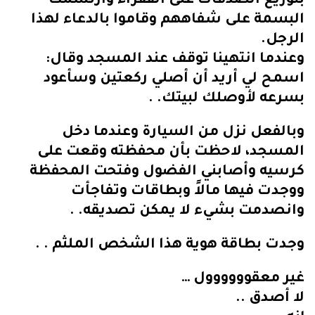
بتوزيع الصدقات على الفقراء وارتسمت
البسمة على شفاههم وقاموا بالدعاء لهذا
الرجل.
وعندما انتهينا توقف عند المسجد وقال:
اسمح لي أريد أن أصلي ركعتين وسأعود
بسرعه لأوصلك لبيتك. .
وبالفعل نزل من السيارة وعندما دخل
المسجد، لاحظت بأن محفظته وقعت على
كرسيه وأصابني الفضول وفتحت المحفظة
ووجدت فيها مالاً وبطاقات وتفاجأت
وانصدمت بشيء لا يمكن تصديقه. .
وجدت بطاقة هوية هذا الشخص الملثم . .
غير معقوووووول …
لا أصدق ..