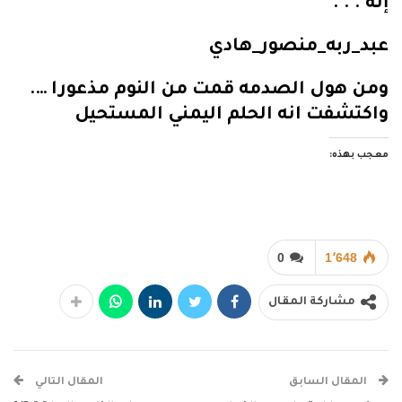
إنه . . .
عبد_ربه_منصور_هادي
ومن هول الصدمه قمت من النوم مذعورا ….
واكتشفت انه الحلم اليمني المستحيل
معجب بهذه:
0
1٬648
مشاركة المقال
المقال السابق
المقال التالي