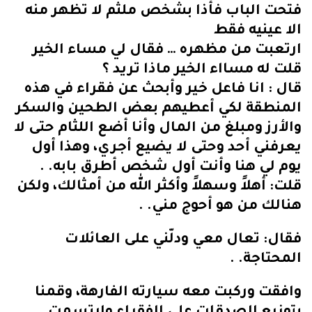
فتحت الباب فأذا بشخص ملثم لا تظهر منه
الا عينيه فقط
ارتعبت من مظهره … فقال لي مساء الخير
قلت له مسااء الخير ماذا تريد ؟
قال : انا فاعل خير وأبحث عن فقراء في هذه
المنطقة لكي أعطيهم بعض الطحين والسكر
والأرز ومبلغ من المال وأنا أضع اللثام حتى لا
يعرفني أحد وحتى لا يضيع أجري، وهذا أول
يوم لي هنا وأنت أول شخص أطرق بابه. .
قلت: أهلاً وسهلاً وأكثر الله من أمثالك، ولكن
هنالك من هو أحوج مني. .
فقال: تعال معي ودلّني على العائلات
المحتاجة. .
وافقت وركبت معه سيارته الفارهة، وقمنا