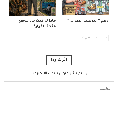
وهم “الترهيب الغذائي”
ماذا لو كنت في موقع
متخذ القرار؟
السابق
التالي
اترك ردا
لن يتم نشر عنوان بريدك الإلكتروني.