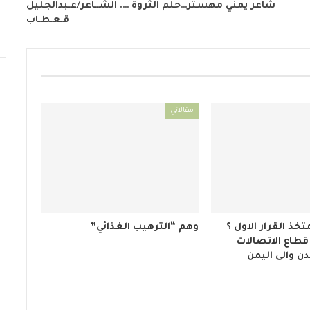
شاعر يمني مهستر…حلم الثروة …. الشــاعر/عـبدالجليل
قـعـطـاب
مقالاتي
تخذ القرار الاول ؟
وهم “الترهيب الغذائي”
قطاع الاتصالات
دن والى اليمن