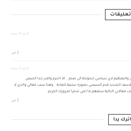
منذ 11 سنة
الرد
منذ 11 سنة
ل والتعظيم لاي سياسي لتحويله الى صنم … الا احترم واقدر جدا الجيش
لاسف الشديد قدم السيسي بصورة سلبية للغاية .. وهذا سبب مقالي والذي لا
عت مقالاتي التالية ستفهم ما اعني شكرا لمرورك الكريم
الرد
ترك ردا