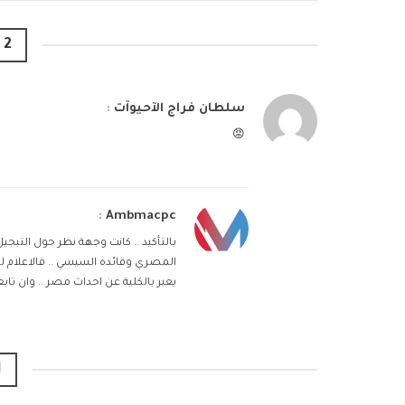
2 تعليقات
سلطان فراج الآحيوآت
:
😡
:
Ambmacpc
بالتأكيد .. كانت وجهة نظر حول التبجي
المصري وقائده السيسي .. فالاعلام ل
يعبر بالكلية عن احداث مصر .. وان تاب
ا