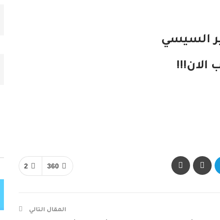
ير السيسي
الان!!!
2
360
المقال التالي