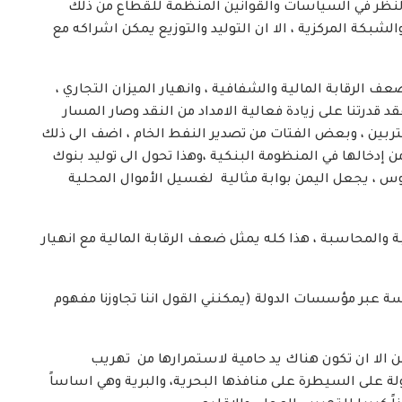
 النظر في السياسات والقوانين المنظمة للقطاع من ذلك
لشبكة المركزية ، الا ان التوليد والتوزيع يمكن اشراكه مع
عف الرقابة المالية والشفافية ، وانهيار الميزان التجاري ،
قد قدرتنا على زيادة فعالية الامداد من النقد وصار المسار
لمغتربين ، وبعض الفتات من تصدير النفط الخام ، اضف الى ذلك
 إدخالها في المنظومة البنكية ،وهذا تحول الى توليد بنوك
س ، يجعل اليمن بوابة مثالية لغسيل الأموال المحلية
بة والمحاسبة ، هذا كله يمثل ضعف الرقابة المالية مع انهيار
كن الا ان تكون هناك يد حامية لاستمرارها من تهريب
لة على السيطرة على منافذها البحرية، والبرية وهي اساساً