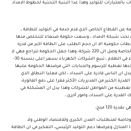
ات بالمليارات للتوليد وهذا عدا البنية التحتية لخطوط الامداد
ة عن القطاع الخاص الذي قدم خدمة في التوليد للطاقة ،
ضوي تحت شبكة الامداد ، وسعت حكومة صنعاء للتخلص منها
ات حكومية الا ان حجم الطلب على الطاقة اكبر من قدرة
التوليد الحكومي في صنعاء منفردة ، فعدد الشركات الخاصة وصل الى 220 شركة، وهذا جعل الحكومة تتراجع فهي لا
تمتلك البديل لتوليد القطاع الخاص والا غرقت صنعاء في الظلام ، تبيع الشركات الكهرباء بسعر اعلى بنسبة 30-
، لكنها تغطية للرسوم والجبايات التي فرضتها الحكومة عليها
ل ان الناس قادرة على السداد ، لكن فعليا النطاق الذي
ة لا تتجاوز 20-25% نتيجة عدم القدرة الكثير من المديريات الأكثر فقرا على دفع الفاتورة،
 في النطاق الذي يتم تغطيته من المواطن للشركات وهذا يدل ان المشكلة في
 القدرة على السداد، وامور أخرى…
 120 ميج،
اصة لمتطلبات المدن الكبرى وللاقتصاد الوطني ولا
لمنازل وغرضها دعم التوليد الرئيسي، التفكير في ان الطاقة