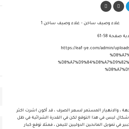
https://eaf-ye.com/admin/upl
%D8%A7
%D8%A7%D9%84%D8%A7%D9%82%
%D8%A7%D9
ة ، والانهيار المستمر لسعر الصرف ، قد أكون اشرت اكثر
-2500 سيكون حتمياً ، الاشكال ليس في هذا التوقع لكن في القدرة الشرائية في ظل
 في تمويل المانحين الدوليين لليمن ، فمثلا توقع كبار