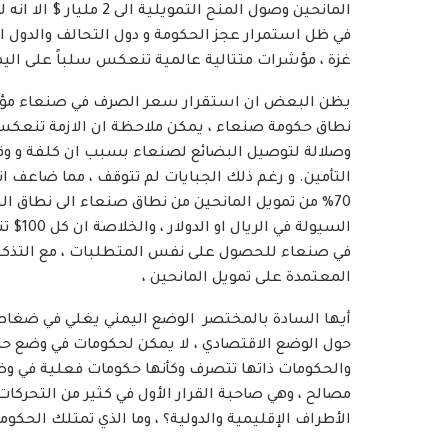
في ظل استمرار عجز الحكومة و دول التحالف والدول ال
غزة ، مؤشرات متتالية عالمية تنعكس سلباً على اليم
يظن البعض ان استقرار سعر الصرف في صنعاء مؤشر 
نطاق حكومة صنعاء ، يمكن ملاحظة ان الازمة تنعكس 
وصلالة لتوصيل البضائع لصنعاء بسبب ان كلفة و وقت 
التأمين. و رغم ذلك الجبايات لم تتوقف ، مما ضاعف 
70% من تمويل المانحين من نطاق صنعاء الى نطاق ا
في صنعاء للحصول على نفس المتطلبات ، مع التذكير 
المعتمدة على تمويل المانحين ،
أيها السادة بالمختصر الوضع اليمني يغلي في ضغاط (
حول الوضع الاقتصادي ، لا يمكن لحكومات في وضع حرب 
والحكومات ذاتها تتصرف وكأنها حكومات فعلية في وض
مصالح ، وهي صاحبة القرار الأول في كثير من التحركا
الأطراف الإقليمية والدولية؟ ، وما الذي تمتلك الحك