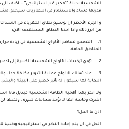
الشمسية بديلة “تفكير غير استراتيجي” ، اضف الى ذل
قدرتها مساء والاستثمار في البطاريات سيخلق مشكلة
و الجزء الأخطر ان توسيع نطاق الكهرباء في المساح
من ابرز ذلك واذا اخذنا النطاق المستهدف الان:
1. التصحر: تساهم الألواح الشمسية في زيادة حرار
المناطق الجافة.
2. تؤدي تركيبات الألواح الشمسية الكبيرة إلى تدمير موائل الحياة البرية وتقسيمها، ومن ذلك تغيير مسار الرياح.
3. عند تهالك الالواح عملية التدوير مكلفة جدا ، وا
النفاية لها سيكون له تأثير خطير على البيئة والبشر.
ولا انكر بهذا أهمية الطاقة الشمسية كبديل فانا ا
اشرت وخاصة انها لا تؤخذ مساحات كبيرة ، ولكنها لن ت
اذن ما الحل؟
الحل في ان يتم إعادة النظر في استراتيجية وطنية ل