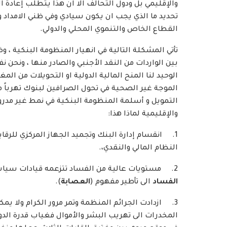
والإقليمي بل ودول التحالف الا ان هذا يتطلب إعادة
تحديد ما الذي يجب ان يكون سيادي وفي ظني الامداد وا
القطاع الخاص والتنموي المحلي والدولي.
تأتي المشكلة التالية في انهيار المنظومة البنكية ، وض
بين الواردات من النقد الأجنبي والصادر منها ، ونحن نف
الوحيد لنا المنح المالية الدولية او التحويلات من ا
الموجة غير الصحية في تحول الصرافين لبنوك تهرباً من
التمويل و أسلمة المنظومة البنكية في نمط غير مدرو
والإقليمية لماذا هذا:
1. انقسام إدارة البنك وتجميد الجهاز المركزي للرقا
النظام المالي والنقدي،.
2. مستويات عالية من الفساد تتزعمه قيادات سياسة عبر مؤسسات الدولة (يمكنني القول اننا تجاوزنا مفهوم
الفساد
الى تأطير مفهوم (
العصابة
).
3. ازدادت الجرائم المنظمة وتمر مرور الكرام ولا يم
المخدرات الى تهريب البشر والأموال فغياب قدرة الدو