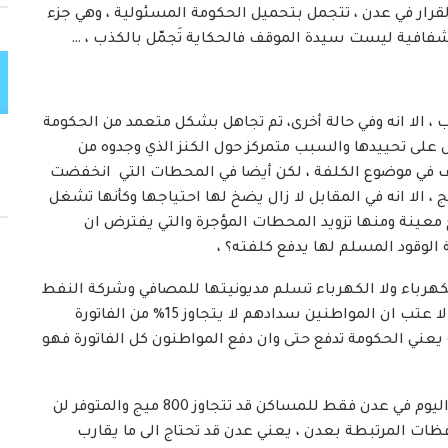
رار في عدن ، تتجمل بتحميل الحكومة المسئولية ، وهي جزء
الشفافية ليست سيدة الموقف فالحكاية تَجمّل بالكذب ، …
، الا انه وفي حالة أخرى، تم تجاهل بشكل متعمد من الحكومة
ى تحييدها والسبب متمركز حول الكنز الذي وجدوه من
وقف في موضوع الكلفة ، لكن أيضا في المحطات التي انخفضت
ها فبدلا من قدرتها على توليد 60 ميج تولد 30 ميج ، الا انه في المقابل لا زال يضخ لها احتياجها وكأنها تشغل
لح معينة ومنها تزويد المحطات المؤجرة والتي يفترض ان
الوقود المسلم لها يدفع كلفته؟ ،
هرباء ولا الكهرباء تسلم مديونيتها للمصافي وشركة النفط
ولا شركة النفط تسدد مديونيتها للمصافي …. بالتالي لا عتب ان المواطنين سدادهم لا يتجاوز 15% من الفاتورة
يعني الحكومة تدفع حتى وان دفع المواطنون كل الفاتورة فهو
لا يتوقف العجز هنا ، بل متطلبات الكهرباء الفعلية اليوم في عدن فقط للمساكن قد تتجاوز 800 ميج والمتوفر لن
ت المرتبطة بعدن ، يعني عدن قد تحتاج الى ما يقارب