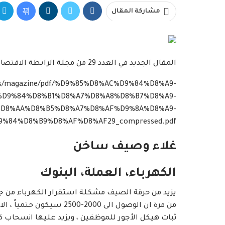
مشاركة المقال
المقال الجديد في العدد 29 من مجلة الرابطة الاقتصادية صفحة 58-61
oads/magazine/pdf/%D9%85%D8%AC%D9%84%D8%A9-
%D9%84%D8%B1%D8%A7%D8%A8%D8%B7%D8%A9-
D8%AA%D8%B5%D8%A7%D8%AF%D9%8A%D8%A9-
%84%D8%B9%D8%AF%D8%AF29_compressed.pdf
غلاء وصيف ساخن
الكهرباء، العملة، البنوك
يزيد من حرقة الصيف مشكلة استقرار الكهرباء من جه
من مرة ان الوصول الى 2000
ثبات هيكل الأجور للموظفين ، ويزيد عليها انسحاب كبير