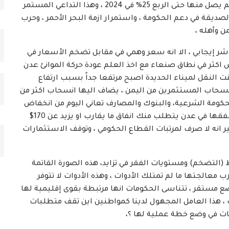
المانحين وصول المنح التمويلية الى 2 مليار $ الا انه لم يصل منها حتى الربع 25% في 2024 ، وهذا التداعي المستمر
صديقة في دعم الحكومة ، واستمرار ازمة البحر الأحمر ، وحرب
ن وأهله ،
إيجابي ، الا انه سعر وهمي في مقابل تضخم الأسعار في
اكثر في نطاق صنعاء مع اخذ العلم عودة حركة الموانئ عدن
النقل لميناء الحديدة اصبح مرتفعا جداً بسبب ارتفاع
انسحاب المستثمرين من اليمن ، يضاف اليها انسحاب اكثر من
لحكومة الشرعية، والبنوك والمصارف تعاني اليوم من انخفاض
السيولة في الريال او الدولار ، والخلاصة ان كل 100$ تنفقها في عدن يتطلب منك انفاق ما يقارب او يزيد عن 170$
انه لا صرف لمرتبات القطاع الحكومي ، وتوقف الاستثمارات
التضخم) ومستويات الفقر في تزايد، هذه الصورة القاتمة
معالجتها ما لم تمتلك الأدوات ، وهذه الأدوات لا تتوفر
ع مستقر ، تتناسى الحكومات انها مرتبطة بقوى إقليمية لها
ت ، هذا العامل المجهول لدينا كمواطنين اين تقف متطلبات
ومات في وضع خطة عملية لها ؟،