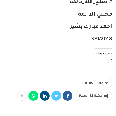
#اصلح_الله_بالكم
محبتي الدائمة
احمد مبارك بشير
3/9/2018
معجب بهذه:
جاري
التحميل…
0
87
مشاركة المقال