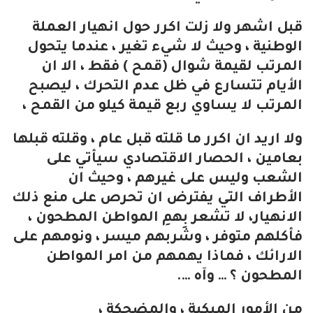
قبل اشهر ولا زلت اكرر حول انهيار العملة
الوطنية ، وحيث لا شيء تغير ، عندما يتحول
المرتب لقيمة شوال (قمح ) فقط ، الا ان
الأيام تتسارع في ظل عدم التحرك ، ليصبح
المرتب لا يساوي ربع قيمة كيلو من القمح ،
ولا اريد ان اكرر ما قلته قبل عام ، وقلته قبلها
بعامين ، الحصار الاقتصادي سيأتي على
الشعب وليس على غيرهم ، وحيث ان
الأطراف التي يفترض ان تحرص على منع ذلك
الانهيار، لا تشعر بِهمِ المواطن المطحون ،
فأكلهم متوفر ، وشربهم ميسر ، ونومهم على
الارائك ، فماذا يهمهم من امر المواطن
المطحون ؟ … وآه ….
من الأمور المبكية ، والمضحكة ،