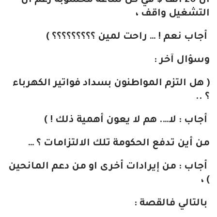
ان 20 الف $ في كل ساعة محسوبة رغم ان
التشغيل واقف ،
أجاب نعم ! … راحت لمين ؟؟؟؟؟؟؟؟؟ )
وسؤال آخر :
( هل التزم المواطنون بسداد فواتير الكهرباء
؟ ..
أجاب : لا…. هم لا يعون أهمية ذلك ! )
من أين تدفع الحكومة تلك الالتزامات ؟ …
أجاب : من إيرادات أخرى او من دعم المانحين
) ،
بالتالي فالقصة :