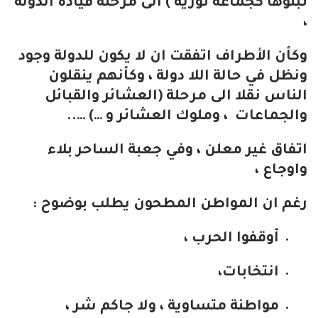
تبنوها كجماعة ثورية ) الى مرحلة قيادة الدولة
،
وكأن الأطراف اتفقت ان لا يكون للدولة وجود
ونظل في حالة اللا دولة ، وكأنهم ينقلون
الناس نقلا الى مرحلة (العشائر والقبائل
والجماعات ، وملوك العشائر و …) …..
اتفاق غير معلن ، وفي جعبة الساحر بلاء
واوجاع ،
رغم ان المواطن المطحون يطلب بوضوح :
أوقفوا الحرب ،
انتخابات،
مواطنة متساوية ، ولا جاكم شر ،