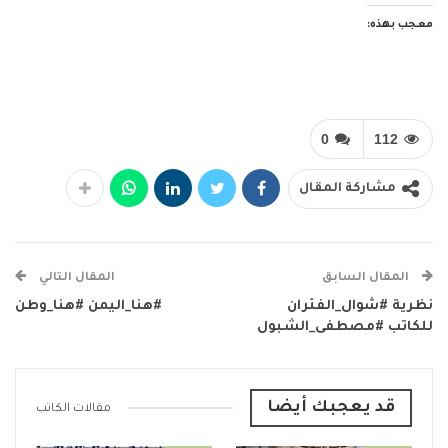
معجب بهذه:
0
112
مشاركة المقال
المقال السابق
المقال التالي
نظرية #شوال_الفئران
#هنا_اليمن #هنا_وطن
للكاتب #مصطفى_الشبول
قد يعجبك أيضا
مقالات الكاتب