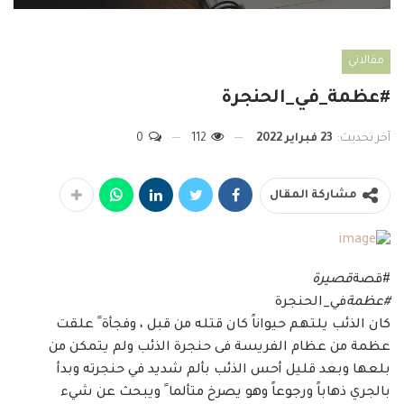
مقالاتي
#عظمة_في_الحنجرة
آخر تحديث:
23 فبراير 2022
112
0
مشاركة المقال
#قصة
قصيرة
#عظمة
في_الحنجرة
كان الذئب يلتهم حيواناً كان قتله من قبل ، وفجأة ً علقت
عظمة من عظام الفريسة فى حنجرة الذئب ولم يتمكن من
بلعها وبعد قليل أحس الذئب بألم شديد في حنجرته وبدأ
بالجري ذهاباً ورجوعاً وهو يصرخ متألما ً ويبحث عن شيء