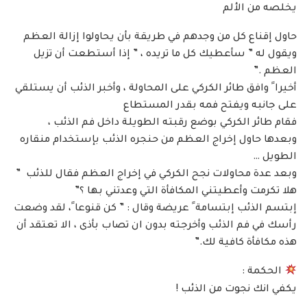
يخلصه من الألم
حاول إقناع كل من وجدهم في طريقة بأن يحاولوا إزالة العظم
ويقول له ” سأعطيك كل ما تريده ، ” إذا أستطعت أن تزيل
العظم .”
أخيرا ً وافق طائر الكركي على المحاولة ، وأخبر الذئب أن يستلقي
على جانبه ويفتح فمه بقدر المستطاع
فقام طائر الكركي بوضع رقبته الطويلة داخل فم الذئب ،
وبعدها حاول إخراج العظم من حنجره الذئب بإستخدام منقاره
الطويل …
وبعد عدة محاولات نجح الكركي في إخراج العظم فقال للذئب ”
هلا تكرمت وأعطيتني المكافأة التي وعدتني بها ؟”
إبتسم الذئب إبتسامة ً عريضة وقال : ” كن قنوعا ً، لقد وضعت
رأسك في فم الذئب وأخرجته بدون ان تصاب بأذى ، الا تعتقد أن
هذه مكافأة كافية لك.”
الحكمة :
يكفي انك نجوت من الذئب !