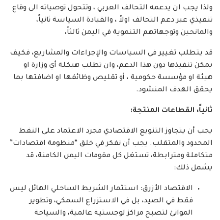
ولذا يجب ان يدعمه التحالف العربي ، وتتحول توصياته الى وقاع
تنفيذي عبر دعم التحالف اولاً ، والقيادة السياسة ثانياً،
والمانحين وتوجهاتهم التنموية في اليمن ثالثاً،
قد يتطلب تغيير في السياسات والإجراءات والمشاريع، فكيف
يمكن تنفيذها دون هذا الدعم، وان تطلب هيكلة أي وزارة او
هيئة او مؤسسة حكومية ، أو تقليص وظائفها او اضافتها بما
يحقق الهدف المنشود.
ثانياً، القطاعات المنتجة:
يجب أن يتجاوز التنويع الاقتصادي مجرد الاعتماد على النفط
المحدود والمتقلب. يجب أن نفكر في خلق “منظومة اقتصادات”
متكاملة ومترابطة، تستغل كل مقومات اليمن الكامنة، قد
يشمل ذلك:
الاقتصاد الأزرق: استثمار الشريط الساحلي الهائل ليس
فقط في الصيد، بل في الاستزراع السمكي، وتطوير
الموانئ لتصبح مراكز لوجستية عالمية، والسياحة