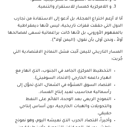
والاقتصادات المتنوعة كاستراتيجية للنمو.
و اللامركزية كمسار للاستقرار والتنمية.
أنا لا أزعم اختراع العجلة، بل أدعو إلى الاستفادة من تجارب
الدول التي حققت قفزات تاريخية، ليس لأنها ديمقراطية
بالمفهوم الأوروبي، بل لأنها كانت براغماتية تسعى لمصالحها
أولاً ، ونحن أولى بأن نقول: (اليمن أولا”).
المسار التاريخي لليمن أثبت فشل النماذج الاقتصادية التي
جُربت:
التخطيط المركزي الجامد في الجنوب، الذي انهار مع
انهيار داعمه الخارجي (الاتحاد السوفيتي).
اقتصاد السوق المشوّه في الشمال، الذي تحوّل إلى
رأسمالية محاسيب تعيد إنتاج الفساد.
النموذج الريعي بعد الوحدة، القائم على النفط
والتحويلات والهبات الخارجية، دون أساس إنتاجي
حقيقي.
وأخيراً، اقتصاد الحرب الذي نعيشه اليوم، وهو نموذج