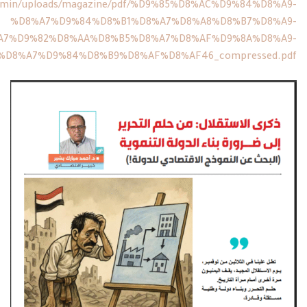
dmin/uploads/magazine/pdf/%D9%85%D8%AC%D9%84%D8%A9-
%D8%A7%D9%84%D8%B1%D8%A7%D8%A8%D8%B7%D8%A9-
A7%D9%82%D8%AA%D8%B5%D8%A7%D8%AF%D9%8A%D8%A9-
%D8%A7%D9%84%D8%B9%D8%AF%D8%AF46_compressed.pdf