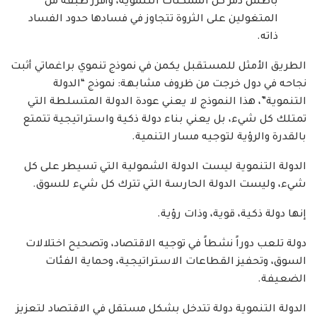
باطش دمر كل الممكنات التنموية، وأفرز طبقة من
المتغولين على الثروة تتجاوز في فسادها حدود الفساد
ذاته.
الطريق الأمثل للمستقبل يكمن في نموذج تنموي براغماتي أثبت
نجاحه في دول خرجت من ظروف مشابهة: نموذج “الدولة
التنموية”، هذا النموذج لا يعني عودة الدولة المتسلطة التي
تمتلك كل شيء، بل يعني بناء دولة ذكية واستراتيجية تتمتع
بالقدرة والرؤية لتوجيه مسار التنمية.
الدولة التنموية ليست الدولة الشمولية التي تسيطر على كل
شيء، وليست الدولة الحارسة التي تترك كل شيء للسوق.
إنها دولة ذكية، قوية، وذات رؤية.
دولة تلعب دوراً نشطاً في توجيه الاقتصاد، وتصحيح اختلالات
السوق، وتحفيز القطاعات الاستراتيجية، وحماية الفئات
الضعيفة.
الدولة التنموية دولة تتدخل بشكل مستقل في الاقتصاد لتعزيز