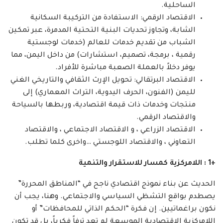
الساحلية.
الاقتصاد الرقمي: الاستفادة من التركيبة السكانية
الشابة، وتجاوز تحديات البنية التحتية المدمرة، عبر تمكين
الشباب من تقديم خدمات للعالم (خدمات لوجستية
رقمية ، برمجة، تصميم، استشارات) من داخل اليمن، مما
يوفر دخلاً بالعملة الصعبة مباشرة للأفراد.
الاقتصاد البرتقالي: تحويل الإرث الثقافي والتاريخي الغني
لليمن (الفنون، الحرف اليدوية، التراث المعماري) إلى
منتجات وخدمات ذات قيمة اقتصادية، وربطها بالسياحة
والاقتصاد الرقمي.
الاقتصاد الزراعي ، و الاقتصاد الاجتماعي ، والاقتصاد
التعاوني ، والاقتصاد اللوجستي …واخرى كلما تطلب.
+1 : اللامركزية كمسار للاستقرار والتنمية
الحديث عن بناء نموذج اقتصادي ناجح في “المناطق المحررة”
يصطدم بواقع التشظي السياسي والاجتماعي. وهنا، يجب أن
نكون براغماتيين. إن فكرة “الحكم الذاتي للمحافظات” أو
اللامركزية الاقتصادية الموسعة لم تعد ترفاً فكرياً، بل قد تكون