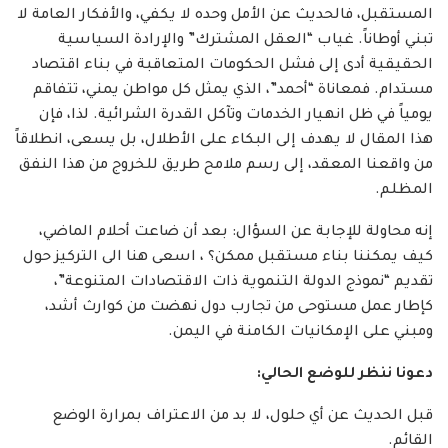
المستقبل، فالحديث عن الأمل وحده لا يكفي، والأفكار العامة لا
تبني أوطاناً. غياب “العقل المشترك” والإرادة السياسية
الحقيقية أدى إلى فشل الحكومات المتعاقبة في بناء اقتصاد
مستدام. فمعاناة “أحمد”، الذي يمثل كل مواطن يمني، تتفاقم
يومياً في ظل انهيار الخدمات وتآكل القدرة الشرائية. لذا، فإن
هذا المقال لا يهدف إلى البكاء على الأطلال، بل يسعى، انطلاقاً
من واقعنا المعقد، إلى رسم ملامح طريق للخروج من هذا النفق
المظلم.
إنه محاولة للإجابة عن السؤال: بعد أن ضاعت أحلام الماضي،
كيف يمكننا بناء مستقبل ممكن؟ ، اسعى هنا الى التركيز حول
تقديم “نموذج الدولة التنموية ذات الاقتصادات المتنوعة”،
كإطار عمل مستوحى من تجارب دول نهضت من كوارث أشد،
ومبني على الإمكانيات الكامنة في اليمن.
دعونا ننظر للوضع الحالي:
قبل الحديث عن أي حلول، لا بد من الاعتراف بمرارة الوضع
القائم.