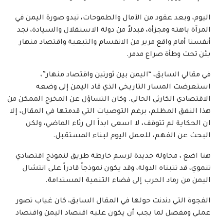
اليوم، وبعد عقود من الآمال والطموحات، تبدو صورة اليمن في
المرآة باهتة ومجزأة، فبدلاً من دولة الاستقلال والسيادة، نجد
أنفسنا أمام واقع مرير من الانقسام والتبعية واقتصاد منهار
يئن تحت وطأة صراع مدمر.
في مقالي السابق، “اليمن بين ثورتين واقتصاد منهار”،
استعرضت المسار التاريخي الذي قاد اليمن إلى وضعه
الاقتصادي الكارثي الحالي. وكان التساؤل عن المخرج الممكن من
هذا النفق المظلم، برغم التوصيات التي قدمتها في المقال، إلا
ان الحكاية لم تتوقف، لا اسعى ابداً الى رثاء الماضي، ولكن
البحث عن الفهم، للعمل اليوم لبناء المستقبل.
هنا اضع ، محاولة جديدة لرسم خارطة طريق لنموذج اقتصادي
تنموي، قد تتبناه الدولة، وقد يكون نموذجاً قادراً على انتشال
اليمن من رماد الحرب إلى فضاء التنمية المستدامة.
الفجوة التي دندنت حولها في المقال السابق، كان غياب تصور
عملي ومفصل لما يجب أن يكون عليه اقتصاد اليمن واقتصاد