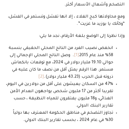
التضخم وأشعال الأسعار أكثر.
ومع محاولاتها كبح الغلاء ، إلا انها تفشل وتستمر في الفشل،
“وكأنك يا بوزيد ما غزيت”.
وإذا نظرنا إلى الوضع بلغة الأرقام، نجد ما يلي:
انخفض نصيب الفرد من الناتج المحلي الحقيقي بنسبة
58% منذ عام 2015
[1]
. وصل الناتج المحلي الإجمالي إلى
حوالي 19.10 مليار دولار في 2024، مع توقعات بانكماش
مستمر. هذا الرقم يمثل أقل من نصف ما كان عليه في
ذروته قبل الحرب (43.23 مليار دولار).
[2]
47% من السكان يعيشون على أقل من دولارين في اليوم،
تقريبا أكثر من 17 مليون شخص يواجهون انعدام الأمن
الغذائي، و18 مليون يفتقرون للمياه النظيفة ، حسب
تقارير البنك الدولي.
تجاوز التضخم في مناطق الحكومة المعترف بها دولياً
30% في عام 2024 ، بحسب تقارير البنك الدولي.