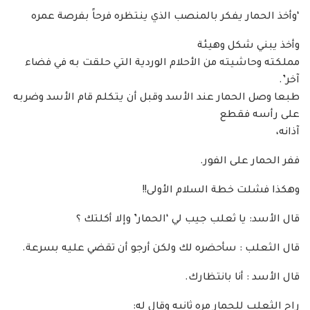
‘وأخذ الحمار يفكر بالمنصب الذي ينتظره فرحاً بفرصة عمره
وأخذ يبني شكل وهيئة
مملكته وحاشيته من الأحلام الوردية التي حلقت به في فضاء
آخر’.
طبعا وصل الحمار عند الأسد وقبل أن يتكلم قام الأسد وضربه
على رأسه فقطع
آذانه،
ففر الحمار على الفور.
وهكذا فشلت خطة السلام الأولى!!
قال الأسد: يا ثعلب جيب لي ‘الحمار’ وإلا أكلتك ؟
قال الثعلب : سأحضره لك ولكن أرجو أن تقضي عليه بسرعة.
قال الأسد : أنا بانتظارك.
راح الثعلب للحمار مره ثانيه وقال له: