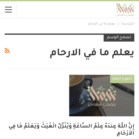
الرئيسية
يعلم ما في الارحام
تصفح الوسم
يعلم ما في الارحام
تطوير الفقه
إِنَّ اللَّهَ عِندَهُ عِلْمُ السَّاعَةِ وَيُنَزِّلُ الْغَيْثَ وَيَعْلَمُ مَا فِي
الأرْحَامِ