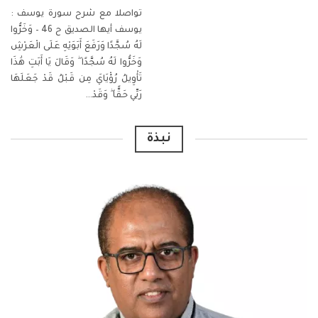
تواصلا مع شرح سورة يوسف :
يوسف أيها الصديق ح 46 – وَخَرُّوا
لَهُ سُجَّدًا
وَرَفَعَ أَبَوَيْهِ عَلَى الْعَرْشِ
وَخَرُّوا لَهُ سُجَّدًا ۖ وَقَالَ يَا أَبَتِ هَٰذَا
تَأْوِيلُ رُؤْيَايَ مِن قَبْلُ قَدْ جَعَلَهَا
رَبِّي حَقًّا ۖ وَقَدْ
…
نبذة