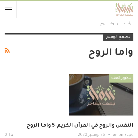
الرئيسية
واما الروح
تصفح الوسم
واما الروح
تطوير الفقه
النفس والروح في القرآن الكريم-5 واما الروح
ambmacpc
26 نوفمبر 2020
0