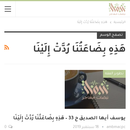
الرئيسية
هَذِهِ بِضَاعَتُنَا رُدَّتْ إِلَيْنَا
تصفح الوسم
هَذِهِ بِضَاعَتُنَا رُدَّتْ إِلَيْنَا
تطوير الفقه
يوسف أيها الصديق ح 33 – هَذِهِ بِضَاعَتُنَا رُدَّتْ إِلَيْنَا
ambmacpc
18 سبتمبر 2019
0