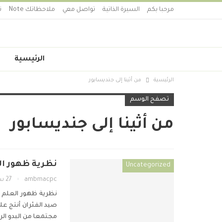
مرحبا بكم
السيرة الذاتية
تواصل معي
ملاحظاتك Note
ت
الرئيسية
الرئيسية
من أثينا إلى جنديسابور
تصفح الوسم
من أثينا إلى جنديسابور
نظرية ظهور العلم 4- من أثينا إل
Uncategorized
ambmacpc
27 سبتمبر 2019
نظرية ظهور العلم 4-
صيد الفئران أنتج ع
مجتمعا من البدو الر