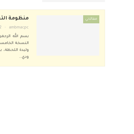
منظومة التعل
مقالاتي
ambmacpc
12 ما
بسم الله الرحمن
النسخة الخامسة 026
ودي
…