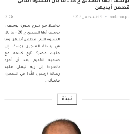
يوسف أيها الصديق ح 28 – ما بال النسوة اللاتي
قطعن أيديهن
ambmacpc
4 أغسطس 2019
0
تواصلا مع شرح سورة يوسف :
يوسف أيها الصديق ح 28 – ما بال
النسوة اللاتي قطعن أيديهن
وما
هي رسالة السجين يوسف إلى
مليك مصر؟
تابع كلامه مع
صاحبه القديم بعد أن أمره
بالعودة إلى ربه ليملي عليه
رسالة (رسول الله) في السجن:
فاسأله
…
نبذة