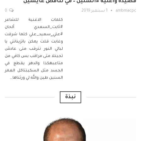
قصيدة وأغنية #السنين – في تناقض عايشين
ambmacpc
1 سبتمبر 2019
0
كلمات الاغنية للشاعر
#ثابت_السعدي ألحان
#علي_ٍسعيد_علي
كلما شرقت
وغابت قلت يمكن باتزينانتي يا
ليالي النور نترقب متى عادش
تجينلا متى مراقب بس كافي من
متاعبهكذا والدهر يقطع في
الجسد مثل السكينتاكل العمر
السنين
طين والله لي ورثناها
…
نبذة