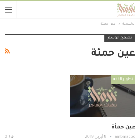
الرئيسية
عين حمئة
تصفح الوسم
عين حمئة
تطوير الفقه
عين حمأة
ambmacpc
8 أبريل 2019
0