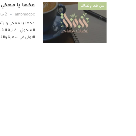
عكها يا معكي و
من هنا وهناك
ambmacpc
2 مايو 2019
عكها يا معكي و بته
السكوتي
اغنية الشا
الاولى في سمرة والثا