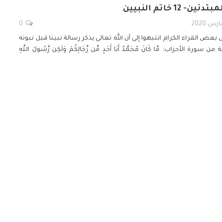
 12 خاتم النبيين
0
بعض القراء الكرام انتبهوا إلى أن الله تعالى يذكر رسالة نبينا قبل نبوته
ورة الأحزاب: مَّا كَانَ مُحَمَّدٌ أَبَا أَحَدٍ مِّن رِّجَالِكُمْ وَلَكِن رَّسُولَ اللَّهِ