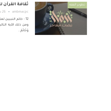
ثقافة القرآن للمبتدئين-
تطوير الفقه
ambmacpc
26 مارس 2020
12 - خاتم النبيين
لعل 
ومن ذلك الآية التالية من س
وَخَاتَمَ
…