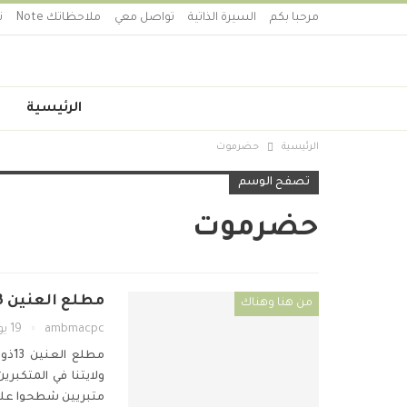
مرحبا بكم
السيرة الذاتية
تواصل معي
ملاحظاتك Note
ت
الرئيسية
الرئيسية
حضرموت
تصفح الوسم
حضرموت
مطلع العنين 1443 – الشاعر مبارك باعكيم
من هنا وهناك
ambmacpc
19 يوليو 2022
مطلع العنين
13ذو الحجه 1443
ولايتنا في المتكبري
متبريين
شطحوا علوا