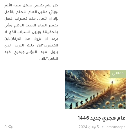
كل عام يمضي يحمل معه الألم
،ويأتي مقبل العام لنحلم بالأمل
،إلا ان الأمل ، حلم كسراب ،فهل
يكسر العام الجديد الوهم ويأتي
بالحقيقة ويزيل السراب الذي لا
يريد ان يزول من الاركان،اين
المشرب؟اين ذلك الدرب الذي
يزول فيه البؤس،ويفرح فيه
الناس؟،الا
…
مقالاتي
عام هجري جديد 1446
ambmacpc
5 يوليو 2024
0