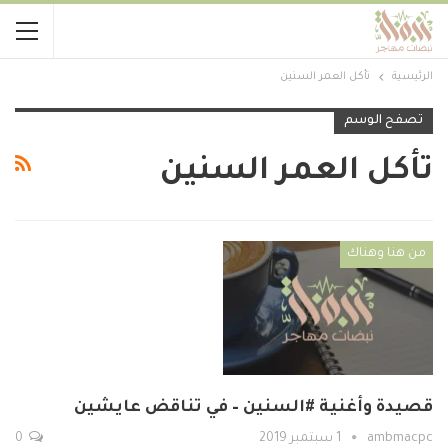
الرئيسية
تأكل العمر السنين
تصفح الوسم
تأكل العمر السنين
من هنا وهناك
قصيدة وأغنية #السنين – في تناقض عايشين
ambmacpc
1 سبتمبر 2019
0