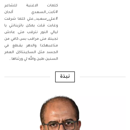
كلمات الاغنية للشاعر
#ثابت_السعدي ألحان
#علي_ٍسعيد_علي
كلما شرقت
وغابت قلت يمكن باتزينانتي يا
ليالي النور نترقب متى عادش
تجينلا متى مراقب بس كافي من
متاعبهكذا والدهر يقطع في
الجسد مثل السكينتاكل العمر
السنين
طين والله لي ورثناها
…
نبذة