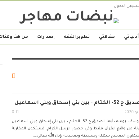
سجيل الدخول
أدبياتي
مقالاتي
تطوير الفقه
إصدارات
من هنا وهناك
ي إسحاق وبني اسماعيل
0
يوسف:
يوسف أيها الصديق ح 52- الختام – بين بني إسحاق وبني اسماعيل
مقارنة من واقع القرآن فقط وفي حضور الرسل الكرام. فستكون المقارنة
 السماوي الصحيح سهلة وبسيطة وصحيحة بإذن الله تعالى.
…