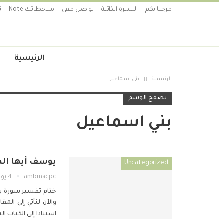
مرحبا بكم
السيرة الذاتية
تواصل معي
ملاحظاتك Note
ت
الرئيسية
الرئيسية
بني اسماعيل
تصفح الوسم
بني اسماعيل
يوسف أيها الصديق ح 52- الختام – بين بن
Uncategorized
ambmacpc
4 يوليو 2020
ختام تفسير سورة 
والآن لنأتي إلى ال
استنادا إلى الكتاب