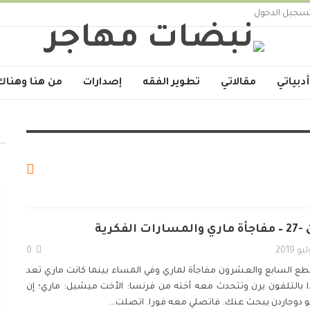
سجيل الدخول
أدبياتي
مقالاتي
تطوير الفقه
إصدارات
من هنا وهناك
لفكرية
0
طع السابع والعشرون
مفاجأة لماري
وفي المساء بينما كانت ماري تعد
 بالتلفون يرن وتتحدث معه أخته من فرنسا:
الأخت ميشيل:
ماري؛ إن
دوجاردن يبحث عنك. فاتصلي معه فورا.
اتصلت
…