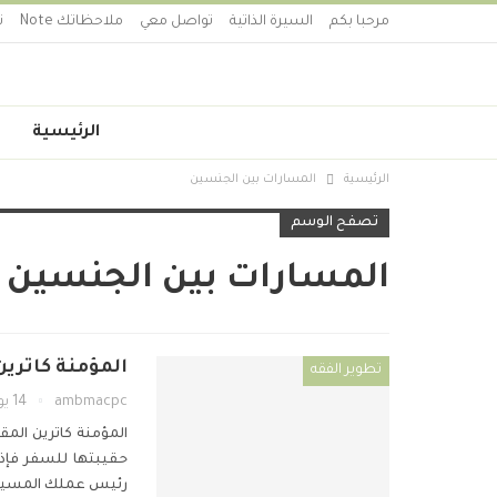
مرحبا بكم
السيرة الذاتية
تواصل معي
ملاحظاتك Note
ت
الرئيسية
الرئيسية
المسارات بين الجنسين
تصفح الوسم
المسارات بين الجنسين
المؤمنة كاترين -27 – مفاجأة ماري والمسارات ا
تطوير الفقه
ambmacpc
14 يوليو 2019
المؤمنة كاترين
المق
حقيبتها للسفر فإذا
رئيس عملك المسيو 