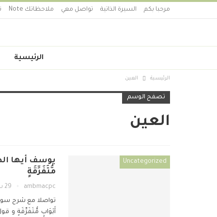
مرحبا بكم
السيرة الذاتية
تواصل معي
ملاحظاتك Note
ت
الرئيسية
الرئيسية
العين
تصفح الوسم
العين
Uncategorized
مُّتَفَرِّقَةٍ
ambmacpc
29 سبتمبر 2019
تواصلا مع شرح سو
أَبْوَابٍ مُّتَفَرِّقَةٍ
و قول