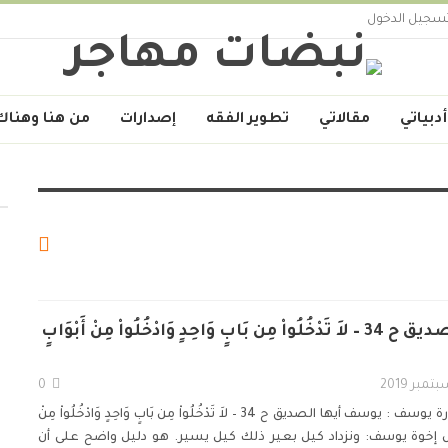
سجيل الدخول
أدبياتي
مقالاتي
تطوير الفقه
إصدارات
من هنا وهناك
يوسف أيها الصديق ح 34 – لاَ تَدْخُلُواْ مِن بَابٍ وَاحِدٍ وَادْخُلُواْ مِنْ أَبْوَابٍ
0
رة يوسف :
يوسف أيها الصديق ح 34 – لاَ تَدْخُلُواْ مِن بَابٍ وَاحِدٍ وَادْخُلُواْ مِنْ
 إخوة يوسف: ونزداد كيل بعير ذلك كيل يسير. هو دليل واضح على أن