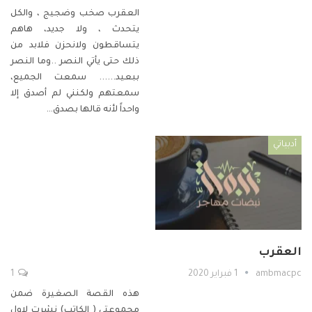
العقرب
صخب وضجيج ، والكل
يتحدث ، ولا جديد، هاهم
يتساقطون ولانحزن فلابد من
ذلك حتى يأتي النصر ..وما النصر
ببعيد......
سمعت الجميع،
سمعتهم ولكنني لم أصدق إلا
واحداً لأنه قالها بصدق
…
أدبياتي
العقرب
ambmacpc
1 فبراير 2020
1
هذه القصة الصغيرة ضمن
مجموعتي ( الكاتب) نشرت لاول