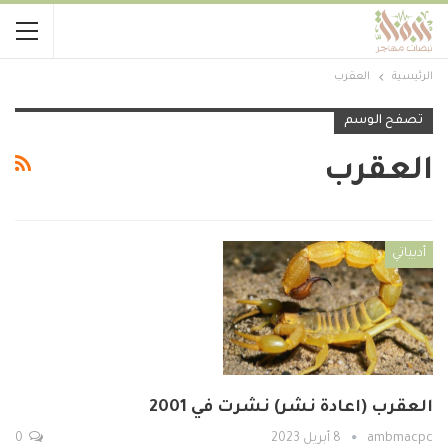
الرئيسية
العقرب
تصفح الوسم
العقرب
أدبياتي
العقرب (اعادة نشر) نشرت في 2001
ambmacpc
8 أبريل 2023
0