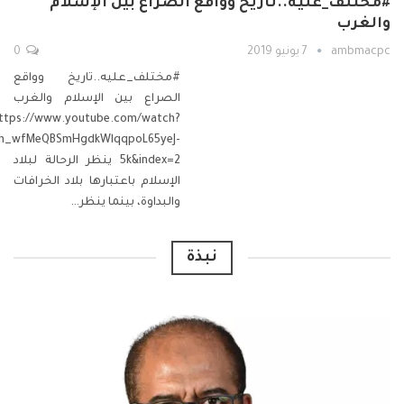
#مختلف_عليه..تاريخ وواقع الصراع بين الإسلام
والغرب
ambmacpc
7 يونيو 2019
0
#مختلف_عليه..تاريخ وواقع
الصراع بين الإسلام والغرب
ttps://www.youtube.com/watch?
ih_wfMeQBSmHgdkWlqqpoL65yeJ-
5k&index=2
ينظر الرحالة لبلاد
الإسلام باعتبارها بلاد الخرافات
والبداوة، بينما ينظر
…
نبذة