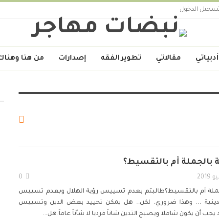
سجيل الدخول
أدبياتي
مقالاتي
تطوير الفقه
إصدارات
من هنا وهناك
ة بالجملة أم بالتقسيط؟
0
لجملة أم بالتقسيط؟طالبتم بعدم تسييس رؤية الهلال وبعدم تسييس
لدينية ... وهذا ضروري. لكن.. هل يمكن تحييد بعض الدين وتسييس
يجب أن يكون شاملا ويصبح التدين شاناً فرديا لا شأناً عاماً.هل
…