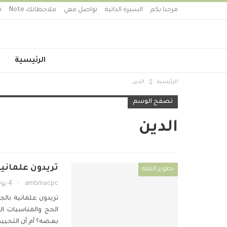
مرحبا بكم
السيرة الذاتية
تواصل معي
ملاحظاتك Note
ت
الرئيسية
الرئيسية
الدين
تصفح الوسم
الدين
تريدون علماني
تطوير الفقه
ambmacpc
4 يونيو 2019
تريدون علمانية با
الحج والمناسبات ا
بعضه؟ أم أن التحييد 