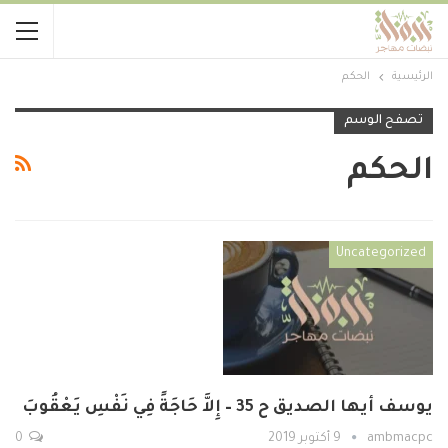
الرئيسية
الحكم
تصفح الوسم
الحكم
Uncategorized
يوسف أيها الصديق ح 35 – إِلاَّ حَاجَةً فِي نَفْسِ يَعْقُوبَ
ambmacpc
9 أكتوبر 2019
0