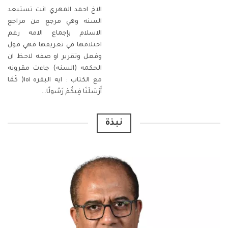
الاخ احمد المهري انت تستبعد
السنه وهي مرجع من مراجع
الاسلام بإجماع الامه رغم
اختلافها في تعريفها ‏فهي قول
وفعل وتقرير او صفه لاحظ ان
الحكمه (السنه) جاءت مقرونه
مع الكتاب :
ايه البقره ١٥١( كَمَا
أَرْسَلْنَا فِيكُمْ رَسُولًا
…
نبذة