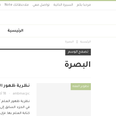
مرحبا بكم
السيرة الذاتية
تواصل معي
ملاحظاتك Note
ت
الرئيسية
الرئيسية
البصرة
تصفح الوسم
البصرة
نظرية ظهور العلم 7- سنغافورة عل
تطوير الفقه
ambmacpc
18 أكتوبر 2019
نظرية ظهور العلم 7-
في الجزء السابق إلى
كتابة العلم بها, فإن