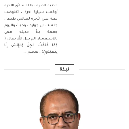
خطبة العارف بالله سائق الاجرة
أوقفت سيارة اجرة ، تفاوضت
معه على الأجرة لصالحي طبعا ،
جلست الى جواره ، وحيث واليوم
جمعة بدأ حديثه معي
بالاستفسار:
الم يقل الله تعالى (
وَمَا خَلَقْتُ الْجِنَّ وَالْإِنسَ إِلَّا
لِيَعْبُدُونِ) ، صحيح ،
…
نبذة