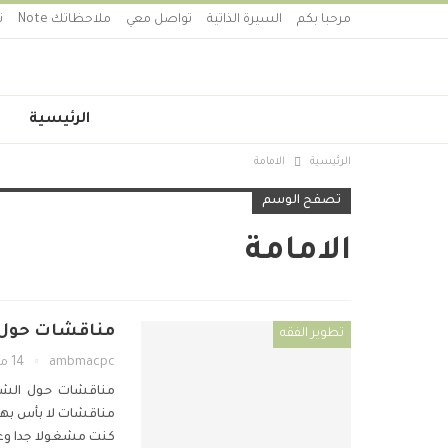
مرحبا بكم
السيرة الذاتية
تواصل معي
ملاحظاتك Note
ت
الرئيسية
الرئيسية
الامامة
تصفح الوسم
الامامة
مناقشات حول ا
تطوير الفقه
ambmacpc
14 مايو 2019
مناقشات حول الشور
مناقشات لا بأس بها 
كنت مشغولا جدا وعاج