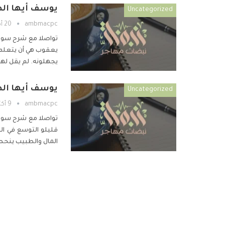
يوسف أيها الصديق ح 36 – فلا تبتئس
Uncategorized
ambmacpc
20 أكتوبر 2019
تواصلا مع شرح سور
يعقوب هي أن يتعلم 
يجهلونه. لم يقل له
يوسف أيها الصديق ح 35 – إِلاَّ حَاجَةً
Uncategorized
ambmacpc
9 أكتوبر 2019
تواصلا مع شرح سور
قليلو التوسع في ال
المال والطبيب ينحص