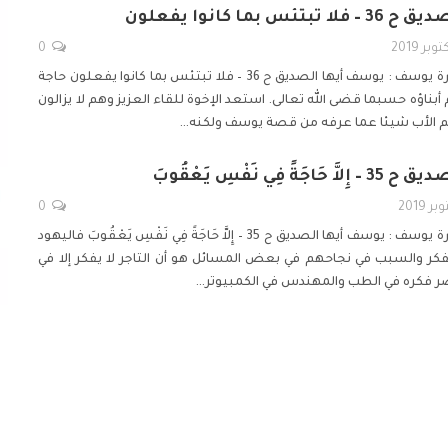
 بما كانوا يفعلون
0
ة يوسف :
يوسف أيها الصديق ح 36 – فلا تبتئس بما كانوا يفعلون
حاجة
أبناؤه حسبما قضى الله تعالى.
استعد الإخوة للقاء العزيز وهم لا يزالون
م الأب شيئا عما عرفه من قصة يوسف ولكنه
…
 فِي نَفْسِ يَعْقُوبَ
0
ة يوسف :
يوسف أيها الصديق ح 35 – إِلاَّ حَاجَةً فِي نَفْسِ يَعْقُوبَ
فاليهود
فكر والسبب في نجاحهم في بعض المسائل هو أن التاجر لا يفكر إلا في
ر فكره في الطب والمهندس في الكمبيوتر
…