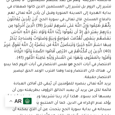
فالجملة الكريمة “وهم من بعد غلبهم سيغلبون” لا يمكن أن
تشير إلى الروم بل تشير إلى ‏المسلمين الذين كانوا ضعفاء في
بداية الهجرة إلى المدينة المنورة وقبل أن يأذن الله تعالى لهم
بالدفاع ‏المسلح. قال تعالى في سورة الحج: أُذِنَ لِلَّذِينَ يُقَاتَلُونَ
بِأَنَّهُمْ ظُلِمُوا وَإِنَّ اللَّهَ عَلَى نَصْرِهِمْ لَقَدِيرٌ (39) ‏الَّذِينَ أُخْرِجُوا مِن
دِيَارِهِمْ بِغَيْرِ حَقٍّ إِلاّ أَن يَقُولُوا رَبُّنَا اللَّهُ وَلَوْلا دَفْعُ اللَّهِ النَّاسَ
بَعْضَهُم بِبَعْضٍ لَّهُدِّمَتْ ‏صَوَامِعُ وَبِيَعٌ وَصَلَوَاتٌ وَمَسَاجِدُ يُذْكَرُ
فِيهَا اسْمُ اللَّهِ كَثِيرًا وَلَيَنصُرَنَّ اللَّهُ مَن يَنصُرُهُ إِنَّ اللَّهَ لَقَوِيٌّ عَزِيزٌ
(40) ‏الَّذِينَ إِن مَّكَّنَّاهُمْ فِي الأرْضِ أَقَامُوا الصَّلاةَ وَآتَوُا الزَّكَاةَ
وَأَمَرُوا بِالْمَعْرُوفِ وَنَهَوْا عَنِ الْمُنكَرِ وَلِلَّهِ عَاقِبَةُ الأُمُورِ ‏‏(41).
الانتصار في آيات الحج هو نفس الانتصار في آيات الروم كما يبدو
لي. هناك كان الانتصار ‏وعدا وهنا اقترب الوعد الحق ليصير
الانتصار حقيقة. ‏
يريد الله تعالى بنصره للمؤمنين أن يُبقي كل أماكن العبادة
قائمة لكل من يريد أن يعبد الخالق ‏الرؤوف بطريقته دون أن
يمسها أحد بسوء. هكذا أراد ربنا تشريعا وبمساعدات أولية أن
AR
يؤكد ‏عدم الإكراه في الدين. كما أن المتتبع يمكنه أن يلاحظ بأنه
سبحانه في بداية سورة الحج يتحدث عن ‏أن الذي يمكنه أن