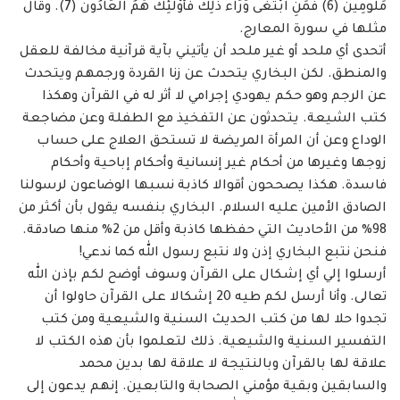
مَلُومِينَ (6) فَمَنِ ابْتَغَى وَرَاء ذَلِكَ فَأُوْلَئِكَ هُمُ الْعَادُونَ (7). ‏وقال
مثلها في سورة المعارج. ‏
أتحدى أي ملحد أو غير ملحد أن يأتيني بآية قرآنية مخالفة للعقل
والمنطق. لكن البخاري ‏يتحدث عن زنا القردة ورجمهم ويتحدث
عن الرجم وهو حكم يهودي إجرامي لا أثر له في القرآن ‏وهكذا
كتب الشيعة. يتحدثون عن التفخيذ مع الطفلة وعن مضاجعة
الوداع وعن أن المرأة المريضة ‏لا تستحق العلاج على حساب
زوجها وغيرها من أحكام غير إنسانية وأحكام إباحية وأحكام
‏فاسدة. هكذا يصححون أقوالا كاذبة نسبها الوضاعون لرسولنا
الصادق الأمين عليه السلام. ‏البخاري بنفسه يقول بأن أكثر من
98% من الأحاديث التي حفظها كاذبة وأقل من 2% منها ‏صادقة.
فنحن نتبع البخاري إذن ولا نتبع رسول الله كما ندعي! ‏
أرسلوا إلي أي إشكال على القرآن وسوف أوضح لكم بإذن الله
تعالى. وأنا أرسل لكم طيه ‏‏20 إشكالا على القرآن حاولوا أن
تجدوا حلا لها من كتب الحديث السنية والشيعية ومن كتب
‏التفسير السنية والشيعية. ذلك لتعلموا بأن هذه الكتب لا
علاقة لها بالقرآن وبالنتيجة لا علاقة لها ‏بدين محمد
والسابقين وبقية مؤمني الصحابة والتابعين. إنهم يدعون إلى