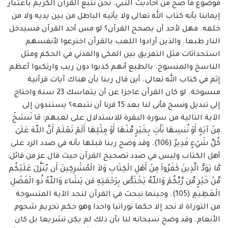
موضوع ما صح من أحاديث النبي. نحن نتبع القرآن الكريم باعتبار
إيماننا بأنه كتاب الله تعالى ‏ولا يأتيه الباطل من بين يديه ولا من
خلفه. فهل لأحد أن يصحح القرآن؟ لو مس أحد القرآن ‏فسيدخل
النار طبعا. والذين أرادوا اللعب بالقرآن اخترعوا لأنفسهم
استحداثات مثل التفريق بين ‏المكي والمدني في الحكم ومثل
الناسخ والمنسوخ. بالطبع أنهم كذبوا دون ريب وارتكبوا أعظم
إثم في ‏كتاب الله تعالى. أين قال ربنا بأن هناك آيات قرآنية
منسوخة. لو كان القرآن عاجزا عن أن يتماسك ‏‏23 سنة واحتاج
إلى تبديل ونسخ فأنى لنا بعد 15 قرنا أن نتبعه؟ يستندون إلى
الآية التالية من ‏سورة البقرة للاستدلال على لعبهم: مَا نَنسَخْ
مِنْ آيَةٍ أَوْ نُنسِهَا نَأْتِ بِخَيْرٍ مِّنْهَا أَوْ مِثْلِهَا أَلَمْ تَعْلَمْ أَنَّ اللّهَ ‏عَلَىَ
كُلِّ شَيْءٍ قَدِيرٌ (106). وقد وضح ربنا قبلها بأنه في صدد الرد على
أهل الكتاب وليس في ‏صدد تصحيح القرآن حيث قال عز من قائل:
مَّا يَوَدُّ الَّذِينَ كَفَرُواْ مِنْ أَهْلِ الْكِتَابِ وَلاَ الْمُشْرِكِينَ أَن ‏يُنَزَّلَ عَلَيْكُم
مِّنْ خَيْرٍ مِّن رَّبِّكُمْ وَاللّهُ يَخْتَصُّ بِرَحْمَتِهِ مَن يَشَاء وَاللّهُ ذُو الْفَضْلِ
الْعَظِيمِ (105). وحينما ‏نبحث في القرآن لنجد الآية المنسوخة
من التوراة لا نجد إلا حكما توراتيا واحدا وهو حكم تحريم ‏شحوم
الأنعام. وقد وضح سبحانه لنا بأن ذلك لم يكن تشريعا بل كان