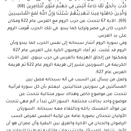
كَذَّبَ بِالْحَقِّ لَمَّا جَاءهُ أَلَيْسَ فِي جَهَنَّمَ مَثْوًى لِّلْكَافِرِينَ (68)
وَالَّذِينَ جَاهَدُوا فِينَا لَنَهْدِيَنَّهُمْ سُبُلَنَا ‏وَإِنَّ اللَّهَ لَمَعَ الْمُحْسِنِينَ
(69). الآية 67 تتحدث عن حرب الروم مع الفرس عام 622 ومكان
‏الحرب كان في مصر وتركيا كما يبدو. في تلك الحرب هُزمت الروم
على يد الفرس. ‏
وفي سورة الروم أشار سبحانه إلى نفس الحرب كما يبدو وبأن
الروم قد غُلبت. ثم أعاد ‏الروميون الكرة على الفرس عام 627
وتمكنوا من إلحاق الهزيمة بالفرس في حرب نينوى. لعل الآيات
‏الكريمة في السورتين تشير إلى هزيمة الروم عام 622 ثم هزيمة
الفرس عام 627. ‏
ولعل من يسأل عن السبب في أنه سبحانه فصل بين
المسألتين في سورتين متتاليتين. ليعلم بأن ‏كل سورة قرآنية
تتحدث عن موضوع خاص وهناك سور متتالية تتحدث عن
موضوع واحد بحالات ‏مختلفة. السور التي تبدأ بـ ألم فهي تتحدث
عن فوائد التمسك بالله وباللقاء معه سبحانه. السورتان
‏الأوليان تتحدثان بصورة عامة عن تزكية النفس لغرض كسب
الرضوان والجنان في الآخرة والفرق بين ‏البقرة وآل عمران هو أن