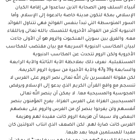
الأولى تتناول المسائل والتشريعات والثانية تعطينا النماذج من
أنبياء السلف ‏ومن الصحابة الذين ساعدوا في إقامة الكيان
الإسلامي بمكة لتكون مدينة خاصة بالدعوة إلى ‏الإسلام. وأما
السور المتوسطة التي تبدأ بنفس الفواتح فهي تتناول الفوائد
الدنيوية أكثر من الفوائد ‏الأخروية للتمسك بالله تعالى وباللقاء
معه. والفرق بين سورتي العنكبوت والروم هو أن الأولى جاءت
لبيان ‏المكاسب الدنيوية السريعة مع بيان مقتضب للمكاسب
الأخروية ولكن الروم تتحدث عن المكاسب الدنيوية
‏المستقبلية. نعرف ذلك بملاحظة الآية الثالثة والآية الرابعة
والسابعة و39 و47 والآية الأخيرة من سورة الروم ‏الكريمة. ‏
لكن مقولة المفسرين بأن الله تعالى نصر الروم على الفرس لا
تنسجم مع واقع القرآن الكريم ‏الذي يدعو إلى الإسلام ويرفض
المجوسية والمسيحية معا. لا يمكن أن ينصر الله تعالى
المسيحيين ‏الغزاة على الفرس الغزاة. يفرح المؤمنون بنصر
أنفسهم ولن يفرحوا بنصر أي من الفرس والروم على ‏بعضهم
البعض ولا سيما أن هزيمة الروم كانت مفيدة لهم وهزيمة
الفرس كانت ضارة لهم. لكن ‏الضعف الذي انتاب الدولتين كان
مفيدا للمسلمين فيما بعد طبعا. ‏