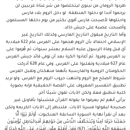
طردوا الرومان من نينوى ليتخلصوا ‏من شر عتاة غربيين لن
يرحموا أحدا لو دخلوا المنطقة. لو دخل الروم بلاد فارس
واحتلوها ‏لأصبحت فارس أقوى بكثير من يوم دخلها المسلمون
وأصبحت عصية على جيش خالد. ‏
وأما التاريخ فيقول التاريخ الفارسي وكذلك التاريخ غير
الإسلامي احتمالا بأن الروم هجموا ‏على الفرس عام 622 ميلادية
أي قبل وفاة الرسول عليه السلام بعشر سنوات ثم هُزموا على
يد ‏الفرس وفروا. ثم أعادوا الكرة بعد أن توفى قائد جيش الفرس
عام 627 ميلادية وتغلبوا على ‏الفرس. وفي عام 628 أدركت
الحكومتان الرومية والفارسية بأنهما منهكتان وتقبل الفرس
شروط ‏الصلح مع الروم وانتهت حروب الروم مع الفرس. ولو نريد
تطبيق التفسير المعروف على القصة ‏الحقيقية فإنه بصورة
كلية تنطبق فعلا ولكن الآيات تقول شيئا آخر. ‏
برأيي أنهم لم يعرفوا ما يقوله القرآن فتشبثوا بأقاويل غير
صحيحة ليقولوا فسرنا الآيات. ‏فلننظر إلى الآيات الكريمة ولكن
بعد أن نقرأ نهاية السورة السابقة العنكبوت: أَوَلَمْ يَرَوْا أَنَّا
جَعَلْنَا حَرَمًا ‏آمِنًا وَيُتَخَطَّفُ النَّاسُ مِنْ حَوْلِهِمْ أَفَبِالْبَاطِلِ يُؤْمِنُونَ
وَبِنِعْمَةِ اللَّهِ يَكْفُرُونَ (67) وَمَنْ أَظْلَمُ مِمَّنِ افْتَرَى عَلَى اللَّهِ ‏كَذِبًا أَوْ