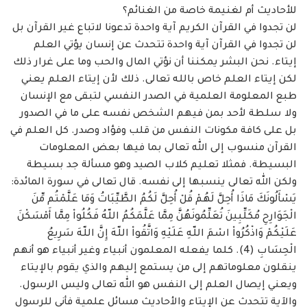
للأحاديث أم لغنيمة خاصة من الغنائم؟ ‏
لن تجدوا في القرآن الكريم آية واحدة تدعونا لاتباع غير القرآن بل
لن تجدوا في القرآن آية ‏واحدة تتحدث عن إنسان يؤتي العلم
إيتاء. نحن البشر يمكننا أن نؤتي المال والحب وما على غرار ‏ذلك
لكن إيتاء العلم خاص بالله تعالى. ذلك لأن إيتاء العلم يعني
طبع المعلومة العلمية في الصدر ‏النفسي لتبقى مع الإنسان
ولا سلطة لأحد بمن فيهم الشخص نفسه على ما في الصدور
بل على كافة ‏مكونات النفس من قلب وفؤاد وصدر. كل العلم في
القرآن منسوب إلى الله تعالى بما فيها بعض ‏المعلومات
البسيطة. فمثلا تعليم كلاب الصيد وهو مسألة جد بسيطة
ولكن الله تعالى ينسبها إلى ‏نفسه. قال تعالى في سورة المائدة:
يَسْأَلُونَكَ مَاذَا أُحِلَّ لَهُمْ قُلْ أُحِلَّ لَكُمُ الطَّيِّبَاتُ وَمَا عَلَّمْتُم مِّنَ
الْجَوَارِحِ ‏مُكَلِّبِينَ تُعَلِّمُونَهُنَّ مِمَّا عَلَّمَكُمُ اللّهُ فَكُلُواْ مِمَّا أَمْسَكْنَ
عَلَيْكُمْ وَاذْكُرُواْ اسْمَ اللّهِ عَلَيْهِ وَاتَّقُواْ اللّهَ إِنَّ اللّهَ سَرِيعُ
‏الْحِسَابِ (4). كلما يفعله المعلمون أنبياء وغير أنبياء هو أنهم
ينقلون معلوماتهم إلى من يستمع إليهم ‏والذي يقوم بالإيتاء
ويعني إيصال العلم إلى النفس هو الله تعالى وليس الرسول.
والآية تتحدث عن ‏الإيتاء والأحاديث مسائل علمية فأنى للرسول