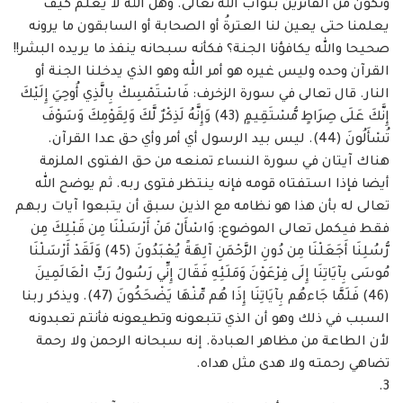
ونكون من الفائزين بثواب الله ‏تعالى. وهل الله لا يعلم كيف
يعلمنا حتى يعين لنا العترةُ أو الصحابة أو السابقون ما يرونه
صحيحا ‏والله يكافؤنا الجنة؟ فكأنه سبحانه ينفذ ما يريده البشر!!‏
القرآن وحده وليس غيره هو أمر الله وهو الذي يدخلنا الجنة أو
النار. قال تعالى في سورة ‏الزخرف: فَاسْتَمْسِكْ بِالَّذِي أُوحِيَ إِلَيْكَ
إِنَّكَ عَلَى صِرَاطٍ مُّسْتَقِيمٍ (43) وَإِنَّهُ لَذِكْرٌ لَّكَ وَلِقَوْمِكَ وَسَوْفَ
‏تُسْأَلُونَ (44). ليس بيد الرسول أي أمر وأي حق عدا القرآن.
هناك آيتان في سورة النساء تمنعه ‏من حق الفتوى الملزمة
أيضا فإذا استفتاه قومه فإنه ينتظر فتوى ربه. ثم يوضح الله
تعالى له بأن هذا ‏هو نظامه مع الذين سبق أن يتبعوا آيات ربهم
فقط فيكمل تعالى الموضوع: وَاسْأَلْ مَنْ أَرْسَلْنَا مِن قَبْلِكَ ‏مِن
رُّسُلِنَا أَجَعَلْنَا مِن دُونِ الرَّحْمَنِ آلِهَةً يُعْبَدُونَ (45) وَلَقَدْ أَرْسَلْنَا
مُوسَى بِآيَاتِنَا إِلَى فِرْعَوْنَ وَمَلَئِهِ فَقَالَ إِنِّي ‏رَسُولُ رَبِّ الْعَالَمِينَ
(46) فَلَمَّا جَاءهُم بِآيَاتِنَا إِذَا هُم مِّنْهَا يَضْحَكُونَ (47). ويذكر ربنا
السبب في ذلك ‏وهو أن الذي تتبعونه وتطيعونه فأنتم تعبدونه
لأن الطاعة من مظاهر العبادة. إنه سبحانه الرحمن ولا ‏رحمة
تضاهي رحمته ولا هدى مثل هداه. ‏