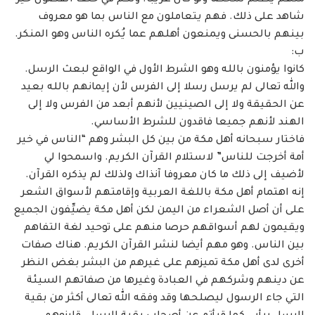
منهم يظلم شخصا ولو كان غريبا. ولكم في حلف الفضول خير
شاهد على ذلك. فهم ‏يتعاملون مع الناس بما هو معروف
بينهم بالحسنى ويمنعون أهلهم عما يُكره الناس وهو المنكر. ‏
ب: ‏
كانوا يؤمنون بالله وهو الشرط الأول في الواقع لبعث الرسل.
والله تعالى لم يرسل رسلا إلى ‏الفرس لأن إيمانهم بالله بعيد
عن الحقيقة ولا إلى الصينيين لأنهم أبعد من الفرس ولا إلى
الهند لأنهم ‏جميعا فاقدون للشرط الأساسي. ‏
فاختار سبحانه أهل مكة من بين كل البشر وهم “الناس في خير
أمة أخرجت للناس” ‏لاستلام القرآن الكريم. واسمحوا لي
لأضيف إلى ذلك ما كان معروفا آنذاك ولذلك لم يذكره القرآن.
‏إنه اهتمام أهل مكة باللغة العربية وإقامتهم لأسواق الشعر
على أن أصل الشعراء من اليمن لكن أهل ‏مكة يضيِّفون الجميع
ويقيمون لهم أسواقهم حرصا منهم على توحيد لغة التفاهم
بين الناس. وهو مهم ‏أيضا لنشر القرآن الكريم. هناك صفات
أخرى لدى أهل مكة تميزهم على غيرهم من البشر بغض ‏النظر
عن دينهم وشركهم في العبادة وغيرها من صفاتهم السيئة
التي جاء الرسول ليصلحها وقد وفقه ‏الله تعالى أكثر من بقية