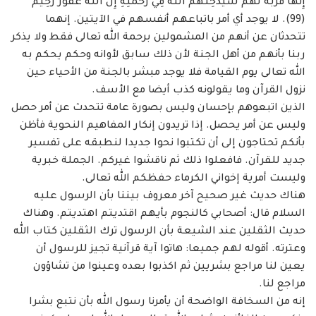
إِنَّهَا قُرْبَةٌ لَّهُمْ سَيُدْخِلُهُمُ اللّهُ فِي رَحْمَتِهِ إِنَّ اللّهَ غَفُورٌ رَّحِيمٌ
(99). لا يوجد أي أمر ‏باتباعهم أنفسهم في الآيتين. إنهما
تتحدثان عن أنهم من المشمولين برحمة الله تعالى فقط ولا يذكر
‏ربنا بأنهم من أهل الجنة لأن ذلك سابق لأوانه وحكم يحكم به
الله تعالى يوم القيامة فلا يوجد مبشر ‏بالجنة من الأحياء حين
نزول القرآن وما يقولونه كذب أيضا مع الأسف. ‏
الذين اتبعوهم بإحسان وليس بصورة عامة تتحدث عن أمر حصل
وليس عن أمر يحصل. ‏إذا تريدون إنكار المفاهيم النحوية فأظن
بأنكم تحتاجون إلى أن تكتبوا نحوا جديدا لنطبقه على ‏تفسير
جديد للقرآن. فافعلوا ذلك ثم ناقشوا غيركم. الجملة خبرية
وليست أمرية إخواني الكرماء ‏حفظكم الله تعالى. ‏
هناك حديث غير صحيح آخر معروف بيننا بأن الرسول عليه
السلام قال: أصحابي ‏كالنجوم بأيهم اقتديتم اهتديتم. وهناك
حديث الثقلين عند الشيعة بأن الرسول ترك الثقلين كتاب الله
‏وعترته. أقوله لهم جميعا: هاتوا آية قرآنية تجيز للرسول أن
يعين لنا مراجع بشريين ثم اكذبوا بعده ‏وعينوا من تشاؤون
مراجع لنا. ‏
إنه من السخافة الواضحة أن يأمرنا رسول الله بأن نتبع بشرا