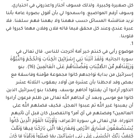
كل صغيرة وكبيرة. ولذلك فسوف أختار واعذروني في اختياري.
‏وسوف أرقم المواضيع. واسمحوا لي بأن أقول بصورة عامة بأننا
نريد مناقشة المسائل حسب فهمنا ‏ولا يهمنا فهم سلفنا. فلا
عبرة عندي وعند كل محقق فيما قاله فلان وفلان مهما كبروا في
قلوبنا. ‏
موضوع رأيي في كنتم خير أمة أخرجت للناس. قال تعالى في
سورة الجاثية: وَلَقَدْ آتَيْنَا بَنِي ‏إِسْرَائِيلَ الْكِتَابَ وَالْحُكْمَ وَالنُّبُوَّةَ
وَرَزَقْنَاهُم مِّنَ الطَّيِّبَاتِ وَفَضَّلْنَاهُمْ عَلَى الْعَالَمِينَ (16). بنو
إسرائيل من ‏بداية تواجدهم كانوا مجموعة مؤمنة وفاسقة مع
بعض وقد لاحظنا بأن عشرة من أولاد يعقوب ‏الثلاثة عشر
الذكور أرادوا أن يقتلوا أخاهم يوسف. وهكذا بنو إسرائيل الذين
كانوا مع موسى وبعد ‏أن أنجاهم الله تعالى من ظلم فرعون أرادوا
أن يعبدوا غير الله ثم عبدوا العجل. فكيف فضلهم الله ‏على
العالمين؟ وفضلهم في أي أمر؟ والتفضيل كان قبل أن تأتيهم
التوراة. قال تعالى في سورة ‏الأعراف: وَأَوْرَثْنَا الْقَوْمَ الَّذِينَ كَانُواْ
يُسْتَضْعَفُونَ مَشَارِقَ الأَرْضِ وَمَغَارِبَهَا الَّتِي بَارَكْنَا فِيهَا وَتَمَّتْ
كَلِمَتُ رَبِّكَ ‏الْحُسْنَى عَلَى بَنِي إِسْرَآئِيلَ بِمَا صَبَرُواْ وَدَمَّرْنَا مَا كَانَ