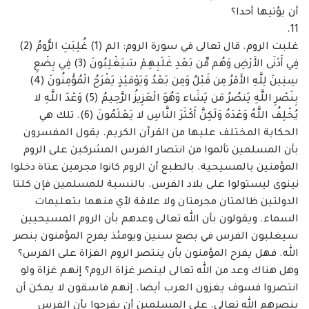
أن يؤتيها أحدا؟ ‏
غلبت الروم. قال تعالى في سورة الروم: الم (1) غُلِبَتِ الرُّومُ (2)
فِي أَدْنَى الأَرْضِ وَهُم مِّن بَعْدِ ‏غَلَبِهِمْ سَيَغْلِبُونَ (3) فِي بِضْعِ
سِنِينَ لِلَّهِ الأَمْرُ مِن قَبْلُ وَمِن بَعْدُ وَيَوْمَئِذٍ يَفْرَحُ الْمُؤْمِنُونَ (4)
بِنَصْرِ اللَّهِ يَنصُرُ ‏مَن يَشَاء وَهُوَ الْعَزِيزُ الرَّحِيمُ (5) وَعْدَ اللَّهِ لا
يُخْلِفُ اللَّهُ وَعْدَهُ وَلَكِنَّ أَكْثَرَ النَّاسِ لا يَعْلَمُونَ (6). تلك هي
‏الحكاية المختلف عليها من القرآن الكريم. يقول المفسرون
بأن المسلمين تألموا من انتصار الفرس ‏المشركين على الروم
المؤمنين بالمسيحية. بالطبع أن الروم كانوا مجرمين عتاة دخلوا
نينوى ليستولوا على ‏بلاد الفرس. بالنسبة للمسلمين فإن كلتا
الدولتين ظالمتان مجرمتان ولا علاقة لأي منهما بتعليمات
‏السماء. ويقولون بأن الله تعالى وعدهم بأن الروم المسيحيين
سيغلبون الفرس في بضع سنين ويومئذ ‏يفرح المؤمنون بنصر
الله. فهل يفرح المؤمنون بأن ينتصر الروم الغزاة على الفرس؟
وهل هناك وعد من ‏الله تعالى لينصر غزاة الروم؟ إنهم غزاة ولو
انتصروا فسوف يغزون العرب أيضا. إنهم فاسقون لا ‏يمكن أن
ينصرهم الله تعالى. على المسلمين أن يفرحوا بأن الفرس