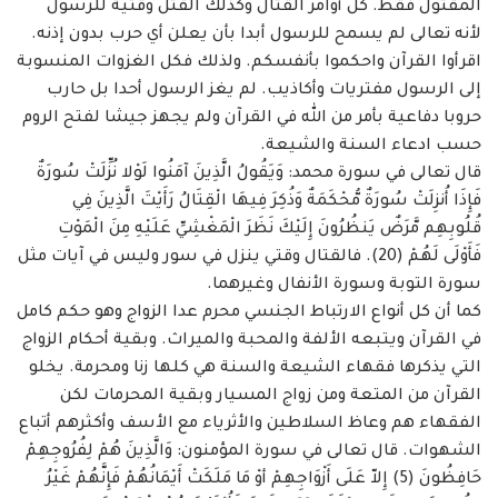
المقتول فقط. كل أوامر القتال وكذلك القتل وقتية للرسول
لأنه تعالى لم يسمح للرسول أبدا بأن ‏يعلن أي حرب بدون إذنه.
اقرأوا القرآن واحكموا بأنفسكم. ولذلك فكل الغزوات المنسوبة
إلى ‏الرسول مفتريات وأكاذيب. لم يغز الرسول أحدا بل حارب
حروبا دفاعية بأمر من الله في القرآن ولم ‏يجهز جيشا لفتح الروم
حسب ادعاء السنة والشيعة. ‏
قال تعالى في سورة محمد: وَيَقُولُ الَّذِينَ آمَنُوا لَوْلا نُزِّلَتْ سُورَةٌ
فَإِذَا أُنزِلَتْ سُورَةٌ مُّحْكَمَةٌ وَذُكِرَ ‏فِيهَا الْقِتَالُ رَأَيْتَ الَّذِينَ فِي
قُلُوبِهِم مَّرَضٌ يَنظُرُونَ إِلَيْكَ نَظَرَ الْمَغْشِيِّ عَلَيْهِ مِنَ الْمَوْتِ
فَأَوْلَى لَهُمْ (20). ‏فالقتال وقتي ينزل في سور وليس في آيات مثل
سورة التوبة وسورة الأنفال وغيرهما. ‏
كما أن كل أنواع الارتباط الجنسي محرم عدا الزواج وهو حكم كامل
في القرآن ويتبعه الألفة ‏والمحبة والميراث. وبقية أحكام الزواج
التي يذكرها فقهاء الشيعة والسنة هي كلها زنا ومحرمة. يخلو
‏القرآن من المتعة ومن زواج المسيار وبقية المحرمات لكن
الفقهاء هم وعاظ السلاطين والأثرياء مع ‏الأسف وأكثرهم أتباع
الشهوات. قال تعالى في سورة المؤمنون: وَالَّذِينَ هُمْ لِفُرُوجِهِمْ
حَافِظُونَ (5) إِلاّ ‏عَلَى أَزْوَاجِهِمْ أوْ مَا مَلَكَتْ أَيْمَانُهُمْ فَإِنَّهُمْ غَيْرُ