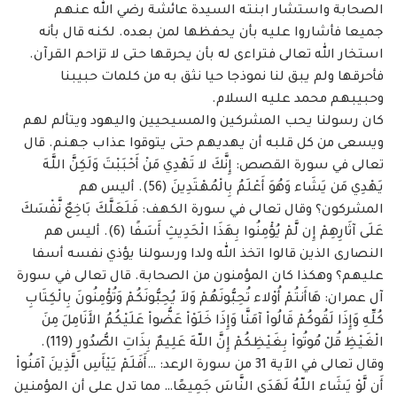
الصحابة واستشار ابنته السيدة عائشة رضي الله عنهم
جميعا فأشاروا ‏عليه بأن يحفظها لمن بعده. لكنه قال بأنه
استخار الله تعالى فتراءى له بأن يحرقها حتى لا تزاحم ‏القرآن.
فأحرقها ولم يبق لنا نموذجا حيا نثق به من كلمات حبيبنا
وحبيبهم محمد عليه السلام. ‏
كان رسولنا يحب المشركين والمسيحيين واليهود ويتألم لهم
ويسعى من كل قلبه أن يهديهم حتى ‏يتوقوا عذاب جهنم. قال
تعالى في سورة القصص: إِنَّكَ لا تَهْدِي مَنْ أَحْبَبْتَ وَلَكِنَّ اللَّهَ
يَهْدِي مَن يَشَاء ‏وَهُوَ أَعْلَمُ بِالْمُهْتَدِينَ (56). أليس هم
المشركون؟ وقال تعالى في سورة الكهف: فَلَعَلَّكَ بَاخِعٌ نَّفْسَكَ
‏عَلَى آثَارِهِمْ إِن لَّمْ يُؤْمِنُوا بِهَذَا الْحَدِيثِ أَسَفًا (6). أليس هم
النصارى الذين قالوا اتخذ الله ولدا ‏ورسولنا يؤذي نفسه أسفا
عليهم؟ وهكذا كان المؤمنون من الصحابة. قال تعالى في سورة
آل ‏عمران: هَاأَنتُمْ أُوْلاء تُحِبُّونَهُمْ وَلاَ يُحِبُّونَكُمْ وَتُؤْمِنُونَ بِالْكِتَابِ
كُلِّهِ وَإِذَا لَقُوكُمْ قَالُواْ آمَنَّا وَإِذَا خَلَوْاْ عَضُّواْ ‏عَلَيْكُمُ الأَنَامِلَ مِنَ
الْغَيْظِ قُلْ مُوتُواْ بِغَيْظِكُمْ إِنَّ اللّهَ عَلِيمٌ بِذَاتِ الصُّدُورِ (119).
وقال تعالى في الآية 31 ‏من سورة الرعد: …أَفَلَمْ يَيْأَسِ الَّذِينَ آمَنُواْ
أَن لَّوْ يَشَاء اللّهُ لَهَدَى النَّاسَ جَمِيعًا… مما تدل على أن ‏المؤمنين