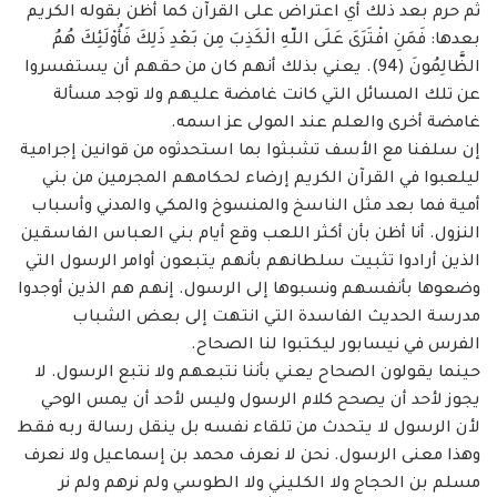
ثم حرم بعد ذلك أي اعتراض على القرآن كما أظن بقوله الكريم
بعدها: فَمَنِ افْتَرَىَ عَلَى اللّهِ ‏الْكَذِبَ مِن بَعْدِ ذَلِكَ فَأُوْلَئِكَ هُمُ
الظَّالِمُونَ (94). يعني بذلك أنهم كان من حقهم أن يستفسروا
عن ‏تلك المسائل التي كانت غامضة عليهم ولا توجد مسألة
غامضة أخرى والعلم عند المولى عز اسمه. ‏
إن سلفنا مع الأسف تشبثوا بما استحدثوه من قوانين إجرامية
ليلعبوا في القرآن الكريم إرضاء ‏لحكامهم المجرمين من بني
أمية فما بعد مثل الناسخ والمنسوخ والمكي والمدني وأسباب
النزول. أنا ‏أظن بأن أكثر اللعب وقع أيام بني العباس الفاسقين
الذين أرادوا تثبيت سلطانهم بأنهم يتبعون أوامر ‏الرسول التي
وضعوها بأنفسهم ونسبوها إلى الرسول. إنهم هم الذين أوجدوا
مدرسة الحديث ‏الفاسدة التي انتهت إلى بعض الشباب
الفرس في نيسابور ليكتبوا لنا الصحاح. ‏
حينما يقولون الصحاح يعني بأننا نتبعهم ولا نتبع الرسول. لا
يجوز لأحد أن يصحح كلام ‏الرسول وليس لأحد أن يمس الوحي
لأن الرسول لا يتحدث من تلقاء نفسه بل ينقل رسالة ربه فقط
‏وهذا معنى الرسول. نحن لا نعرف محمد بن إسماعيل ولا نعرف
مسلم بن الحجاج ولا الكليني ولا ‏الطوسي ولم نرهم ولم نر