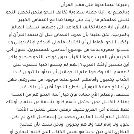
‏وغيرها ليساعدونا على فهم القرآن. ‏
وبالطبع لو رأينا جملة سماوية تخالف النحو فنحن نخطئ النحو.
لكنني لعلمكم ما رأيت حتى ‏يومنا هذا مع اهتمامي الكبير
بالقرآن أية جملة تخالف القواعد التي وضعها سلفنا العالم
بالعربية. لكن ‏علينا بأن نعرف المعاني قبل أن ننتقد القرآن أو
نرفض النحو. قولوا لي أي اختلاف فلعلي أفيدكم أو ‏تفيدونني ولا
تتحدثوا بصورة عامة في موضوع أساسي للمفسرين. فقول أخي
الكريم بأن العرب ‏عرفوا القرآن بدون قواعد النحو صحيح ولكن
أين تفسير أولئك العرب؟ إنهم لم يخلفوا كتبا لنتعرف ‏على
فهمهم. لقد وضعوا علم النحو قبل أن يبدأوا بالتدوين فبدأ
الكُتاب يكتبون وأمامهم النحو علما ‏موجودا في صدورهم. فهل
لي أو للأخ حمادة اليوم أن نخطئ النحو؟ أظن بأن ذلك غير
منصف. ‏ولعلم الأخ حمادة فإن كبار أئمة النحو هم من السنة
وهناك القليل ممن نحتمل بأنهم كانوا شيعة من ‏بينهم. أولئك
فعلا علماء أخي العزيز فكيف ترفض سعي عشرات الأئمة
وتتقبل فهم أخينا ‏الفارسي محمد بن إسماعيل الذي لم يكن
نحويا ولا إمام لغة ولا هم يحزنون. ونحن نشك بأن صحيح
‏البخاري الذي بين يدينا هو نفس الكتاب الذي كتبه البخاري أو