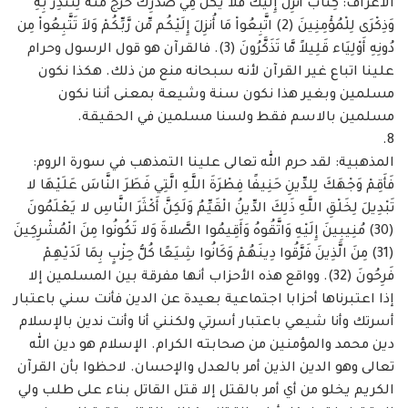
الأعراف: كِتَابٌ أُنزِلَ ‏إِلَيْكَ فَلاَ يَكُن فِي صَدْرِكَ حَرَجٌ مِّنْهُ لِتُنذِرَ بِهِ
وَذِكْرَى لِلْمُؤْمِنِينَ (2) اتَّبِعُواْ مَا أُنزِلَ إِلَيْكُم مِّن رَّبِّكُمْ وَلاَ تَتَّبِعُواْ ‏مِن
دُونِهِ أَوْلِيَاء قَلِيلاً مَّا تَذَكَّرُونَ (3). فالقرآن هو قول الرسول وحرام
علينا اتباع غير القرآن لأنه ‏سبحانه منع من ذلك. هكذا نكون
مسلمين وبغير هذا نكون سنة وشيعة بمعنى أننا نكون
مسلمين ‏بالاسم فقط ولسنا مسلمين في الحقيقة. ‏
المذهبية: لقد حرم الله تعالى علينا التمذهب في سورة الروم:
فَأَقِمْ وَجْهَكَ لِلدِّينِ حَنِيفًا فِطْرَةَ ‏اللَّهِ الَّتِي فَطَرَ النَّاسَ عَلَيْهَا لا
تَبْدِيلَ لِخَلْقِ اللَّهِ ذَلِكَ الدِّينُ الْقَيِّمُ وَلَكِنَّ أَكْثَرَ النَّاسِ لا يَعْلَمُونَ
(30) مُنِيبِينَ ‏إِلَيْهِ وَاتَّقُوهُ وَأَقِيمُوا الصَّلاةَ وَلا تَكُونُوا مِنَ الْمُشْرِكِينَ
(31) مِنَ الَّذِينَ فَرَّقُوا دِينَهُمْ وَكَانُوا شِيَعًا كُلُّ حِزْبٍ بِمَا ‏لَدَيْهِمْ
فَرِحُونَ (32). وواقع هذه الأحزاب أنها مفرقة بين المسلمين إلا
إذا اعتبرناها أحزابا اجتماعية ‏بعيدة عن الدين فأنت سني باعتبار
أسرتك وأنا شيعي باعتبار أسرتي ولكنني أنا وأنت ندين ‏بالإسلام
دين محمد والمؤمنين من صحابته الكرام. الإسلام هو دين الله
تعالى وهو الدين الذين أمر ‏بالعدل والإحسان. لاحظوا بأن القرآن
الكريم يخلو من أي أمر بالقتل إلا قتل القاتل بناء على طلب ‏ولي