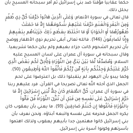
حكما عقابيا مؤقتا ضد بني ‏إسرائيل ثم أمر سبحانه المسيح بأن
يحلل ذلك. ‏
قال تعالى في سورة الأنعام: وَعَلَى الَّذِينَ هَادُواْ حَرَّمْنَا كُلَّ ذِي ظُفُرٍ
وَمِنَ الْبَقَرِ وَالْغَنَمِ حَرَّمْنَا عَلَيْهِمْ ‏شُحُومَهُمَا إِلاَّ مَا حَمَلَتْ
ظُهُورُهُمَا أَوِ الْحَوَايَا أَوْ مَا اخْتَلَطَ بِعَظْمٍ ذَلِكَ جَزَيْنَاهُم بِبَغْيِهِمْ
وِإِنَّا لَصَادِقُونَ ‏‏(146). فالله تعالى أبقى تحريم ذوي الأظفار ووضح
بأن تحريم الشحوم كانت جزاء بغيهم ولم يكن ‏حكما تشريعيا.
وقال سبحانه في سورة آل عمران على لسان المسيح عليه
السلام: وَمُصَدِّقًا لِّمَا بَيْنَ ‏يَدَيَّ مِنَ التَّوْرَاةِ وَلِأُحِلَّ لَكُم بَعْضَ الَّذِي
حُرِّمَ عَلَيْكُمْ وَجِئْتُكُم بِآيَةٍ مِّن رَّبِّكُمْ فَاتَّقُواْ اللّهَ وَأَطِيعُونِ (50).
‏وكما يبدو بأن اليهود لم يتقبلوا ذلك بل اعترضوا على لحم
الجمل الذي أحله الله تعالى تصريحا في ‏القرآن. فرد عليهم ربنا
في سورة آل عمران: كُلُّ الطَّعَامِ كَانَ حِلاًّ لِّبَنِي إِسْرَائِيلَ إِلاَّ مَا
حَرَّمَ إِسْرَائِيلُ عَلَى ‏نَفْسِهِ مِن قَبْلِ أَن تُنَزَّلَ التَّوْرَاةُ قُلْ فَأْتُواْ
بِالتَّوْرَاةِ فَاتْلُوهَا إِن كُنتُمْ صَادِقِينَ (93). ما يعني بأن يعقوب كان
‏يكره الجمل فحرمه على نفسه واتبعه أبناؤه. ونحن نعرف بأن
بني إسرائيل كانوا مهتمين جدا بأبيهم ‏يعقوب ولذلك اهتموا
بأسرتهم وكونوا أسرة بني إسرائيل. ‏