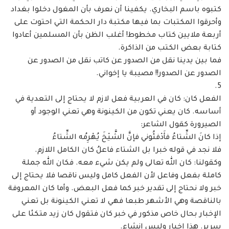
كتبوه باسم البخاري. يكفينا أن ‏نعرف بأن المغول دخلوا بغداد
وأحرقوا المكتبات بما فيها مكتبة دار الحكمة التي احتوت على
أربعة ‏ملايين كتاب مخطوط! أغلب الظن بأن المسلمين أعادوا
كتابة بعض الكتب من الذاكرة. ‏
فما بين يدينا نقل من الصدور عن كاتب نقل من الصدور عن
الصدور عن الصدور!! ‏مصيبة يا إخواني. ‏
الفعل كان: كان في العربية فعل لازم لا يحتاج إلى التعدية في
أساسه. كان يعني تكون من ‏الكينونة وهي تعني الوجود أو
الصيرورة كقول الشاعر: ‏
إذا كانَ الشِّتاءُ فأَدْفئُوني فإنَّ الشَّيْخَ يُهْرِمُه الشِّتاءُ
فلا نجد في قوله خبرا بل الشتاء فاعلُ كان الكامل اللازم.
وكقولنا: كان الله تعالى ولم يكن ‏شيء معه. فكان الله جملة
كاملة بفعل وفاعل لأن الفعل كامل وليس ناقصا فلا يحتاج إلى
خبر ولا ‏نحتاج إلى تقدير خبر كما فعل البعض. وأما كان المعروفة
بالناقصة وهي الأشهر طبعا فهي لا تعني ‏الكينونة بل تعني
الإخبار بحال خاص مذكور في خبر كان فتقول كان زيد متكئا على
سرير. هذا ‏إخبار وليس إنشاء. ‏