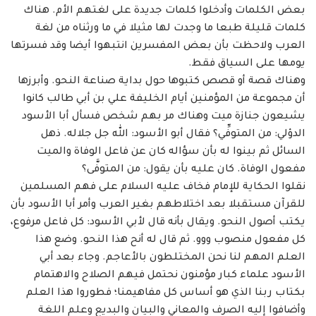
بعض الكلمات وأدخلوا كلمات جديدة على لغتهم الأم. هناك
‏كلمات قليلة طبعا ما وجدت لها مثيلا في ما ورثناه من لغة
العرب ولاحظت بأن بعض المفسرين ‏انتبهوا أيضا وقد فسرتها
يومها على السياق فقط. ‏
وهناك قصة أو قصص كتبوها حول بداية صناعة النحو. وأبرزها
أن مجموعة من المؤمنين ‏أيام الخليفة علي بن أبي طالب كانوا
يشيعون جنازة ميت وهناك مر بهم شخص فسأل أبا الأسود
‏الدؤلي: من المتوفِّي؟ فقال أبو الأسود: الله جل جلاله. ذهل
السائل ثم بينوا له بأن سؤاله كان عن ‏فاعل الوفاة والميت
مفعول الوفاة. كان عليه بأن يقول: من المتوفَّى؟ ‏
نقلوا الحكاية للإمام فخاف عليه السلام على فهم المسلمين
للقرآن مستقبلا بعد اختلاطهم بغير ‏العرب وأمر أبا الأسود بأن
يكتب أصول النحو. ويقال بأنه قال لأبي الأسود: كل فاعل مرفوع،
كل ‏مفعول منصوب ووو. ثم قال له أنح هذا النحو. وضع هذا
العلم المهم لنا نحن المختلطون بالأعاجم. ‏وجاء بعد أبي
الأسود علماء كبار مؤمنون نحتمل فيهم الصلاح والاهتمام
بكتاب ربنا الذي هو ‏أساس كل مفاهيمنا؛ فطوروا هذا العلم
وأضافوا إليه الصرف والمعاني والبيان والبديع وعلم اللغة