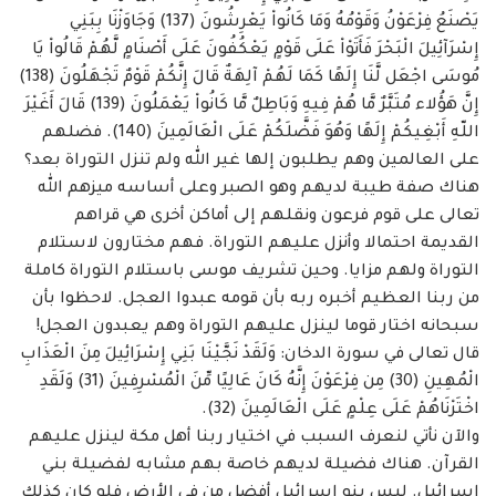
يَصْنَعُ فِرْعَوْنُ وَقَوْمُهُ وَمَا كَانُواْ يَعْرِشُونَ (137) وَجَاوَزْنَا ‏بِبَنِي
إِسْرَآئِيلَ الْبَحْرَ فَأَتَوْاْ عَلَى قَوْمٍ يَعْكُفُونَ عَلَى أَصْنَامٍ لَّهُمْ قَالُواْ يَا
مُوسَى اجْعَل لَّنَا إِلَهًا كَمَا لَهُمْ آلِهَةٌ قَالَ ‏إِنَّكُمْ قَوْمٌ تَجْهَلُونَ (138)
إِنَّ هَؤُلاء مُتَبَّرٌ مَّا هُمْ فِيهِ وَبَاطِلٌ مَّا كَانُواْ يَعْمَلُونَ (139) قَالَ أَغَيْرَ
اللّهِ أَبْغِيكُمْ ‏إِلَهًا وَهُوَ فَضَّلَكُمْ عَلَى الْعَالَمِينَ (140). فضلهم
على العالمين وهم يطلبون إلها غير الله ولم تنزل التوراة ‏بعد؟ ‏
هناك صفة طيبة لديهم وهو الصبر وعلى أساسه ميزهم الله
تعالى على قوم فرعون ونقلهم ‏إلى أماكن أخرى هي قراهم
القديمة احتمالا وأنزل عليهم التوراة. فهم مختارون لاستلام
التوراة ولهم ‏مزايا. وحين تشريف موسى باستلام التوراة كاملة
من ربنا العظيم أخبره ربه بأن قومه عبدوا ‏العجل. لاحظوا بأن
سبحانه اختار قوما لينزل عليهم التوراة وهم يعبدون العجل!
قال تعالى في ‏سورة الدخان: وَلَقَدْ نَجَّيْنَا بَنِي إِسْرَائِيلَ مِنَ الْعَذَابِ
الْمُهِينِ (30) مِن فِرْعَوْنَ إِنَّهُ كَانَ عَالِيًا مِّنَ الْمُسْرِفِينَ ‏‏(31) وَلَقَدِ
اخْتَرْنَاهُمْ عَلَى عِلْمٍ عَلَى الْعَالَمِينَ (32). ‏
والآن نأتي لنعرف السبب في اختيار ربنا أهل مكة لينزل عليهم
القرآن. هناك فضيلة لديهم ‏خاصة بهم مشابه لفضيلة بني
إسرائيل. ليس بنو إسرائيل أفضل من في الأرض فلو كان كذلك