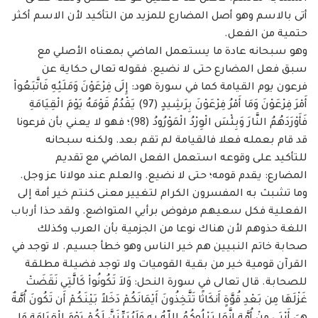
أتى بالاسم وهو أصل المضارع للمزيد من التأكيد لأن الاسم أكثر
حتمية من الفعل. ‏
وهو سبحانه عادة ما يستعمل الماضي بمعناه الأصلي مع
سبق فعل المضارع حتى لا نضيع. ‏فقوله تعالى حكاية عن
فرعون يوم القيامة كما في سورة هود: إِلَى فِرْعَوْنَ وَمَلَئِهِ فَاتَّبَعُواْ
أَمْرَ فِرْعَوْنَ وَمَا ‏أَمْرُ فِرْعَوْنَ بِرَشِيدٍ (97) يَقْدُمُ قَوْمَهُ يَوْمَ الْقِيَامَةِ
فَأَوْرَدَهُمُ النَّارَ وَبِئْسَ الْوِرْدُ الْمَوْرُودُ (98)؛ فهو لا يعني بأن ‏فرعونا
قد قام بعمله فعلا فالقيامة لم تقم بعد. ولكنه سبحانه
للتأكيد على وقوعه استعمل الفعل ‏الماضي مع تقديم
المضارع: يقدم قومه؛ حتى لا نضيع. والعلم عند مولانا عز وجل. ‏
وما تشبث به المفسرون الكرام لتغيير معنى كنتم خير أمة إلى
الفعلية فكل سعيهم مرفوض ‏برأيي المتواضع. ولقد حذا أرباب
اللغة حذوهم لأن هناك نوعا من الجزمية بأن العرب وكذلك
‏صحابة خاتم النبيين هم خير الناس وهو خطأ جسيم. لا توجد في
القرآن قومية خير من بقية ‏القوميات ولا توجد فضيلة مطلقة
للصحابة. قال تعالى في سورة النحل: وَلاَ تَكُونُواْ كَالَّتِي نَقَضَتْ
غَزْلَهَا ‏مِن بَعْدِ قُوَّةٍ أَنكَاثًا تَتَّخِذُونَ أَيْمَانَكُمْ دَخَلاً بَيْنَكُمْ أَن تَكُونَ أُمَّةٌ