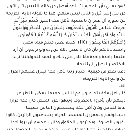
فهو ‏يعني بأن المجرم نتنياهو أفضل من خاتم النبيين لأن الأول
من بني إسرائيل والثاني ليس منهم. هذا ما ‏تقوله الآية الكريمة
من سورة آل عمران بالنسبة لأهل مكة الخير: كُنتُمْ خَيْرَ أُمَّةٍ
أُخْرِجَتْ لِلنَّاسِ تَأْمُرُونَ ‏بِالْمَعْرُوفِ وَتَنْهَوْنَ عَنِ الْمُنكَرِ وَتُؤْمِنُونَ
بِاللّهِ وَلَوْ آمَنَ أَهْلُ الْكِتَابِ لَكَانَ خَيْرًا لَّهُم مِّنْهُمُ الْمُؤْمِنُونَ
وَأَكْثَرُهُمُ ‏الْفَاسِقُونَ (110). كنتم تعني كنتم فيما مضى
واستدلالاتكم بأن كان لا تعني ذلك مردودة ولو ‏تريدوني أن أرد
عليها واحدة واحدة فأنا قادر على ذلك والحمد لله ولكننا نريد
الاختصار لنصل ‏إلى نتيجة. ‏
دعنا نفكر في كيفية اختيار ربنا لأهل مكة لينزل عليهم القرآن
من واقع الآية الكريمة: ‏
ألف: ‏
كان أهل مكة يتعاملون مع الناس جميعا بغض النظر عن
دينهم بأن يأمروا بالمعروف وينهوا عن ‏المنكر. كان مكة مزارا
عاما للناس وكان أهل مكة يستقبلون الناس جميعا
ويسقونهم ويعمرون ‏المسجد الحرام ويساعدون الزائرين. كانوا
يقرون الضيوف ويحترمون الحقوق وكان يزعجهم أن يروا ‏أحدا