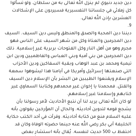
دين جديد دنيوي لم ينزل الله ‏تعالى به من سلطان. ولو تسألوا
كل زملائي في جلساتنا التفسيرية فسيردون على الإشكالات
‏العشرين بإذن الله تعالى. ‏
ديننا دين المحبة والصدق والمنطق وليس دين السيف. السيف
دين المجرمين والعتاة وكل من ‏شهر السيف على الناس فهو
مجرم وهو من أهل النار وكل الفتوحات بربرية غير إسلامية. ذلك
دين ‏المجرمين من بني أمية وبني العباس والفاطميين ودين ابن
تيمية ومحمد بن عبد الوهاب وبقية السفاكين ‏ودين الأحزاب
التي صنعتها إسرائيل وأمريكا في أيامنا هذا ليشوهوا سمعة
الإسلام ويقنعوا الطيبين من ‏البشر بأن الإسلام دين السيف
والقتل. فمحمدنا يا إخوان غير محمدهم وكتابنا السماوي غير
كتابهم ‏وإسلامنا غير إسلامهم. ‏
لو كان الله تعالى يريد لنا أن نتبع الأحاديث لأمر رسولنا بأن
يشجع قومه لتدوين أحاديثه. ‏والحال أن المؤرخين يقولون بأنه
عليه السلام منع من كتابة أحاديثه. وقرأت في أحد الكتب حكاية
‏الخليفة أبي بكر رضي الله عنه حينما حضرته الوفاة وكان قد
احتفظ ب 500 حديث لنفسه. ‏يُقال بأنه استشار بعض