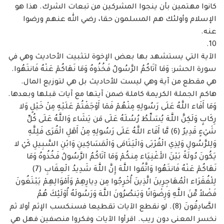
كانوا مهتمين بأن ينجوا المشركين من تبعات الشرك. هذا هو
الإسلام وأولئك هم المسلمون ‏حقا، رضي الله عنهم ورضوا
عنه. ‏
الآية التي يستشهد بها بعض الإخوة لتثبيت الأحاديث وهي في
سورة الحشر: وَمَا آتَاكُمُ ‏الرَّسُولُ فَخُذُوهُ وَمَا نَهَاكُمْ عَنْهُ فَانتَهُوا.
هي مقطع من آية وهي ليست للأحاديث بل هي لتوزيع المال.
‏هاكم الجملة الكريمة كاملة ضمن آيتها مع آيات قبلها وبعدها.
وَمَا أَفَاء اللَّهُ عَلَى رَسُولِهِ مِنْهُمْ فَمَا أَوْجَفْتُمْ ‏عَلَيْهِ مِنْ خَيْلٍ وَلا
رِكَابٍ وَلَكِنَّ اللَّهَ يُسَلِّطُ رُسُلَهُ عَلَى مَن يَشَاء وَاللَّهُ عَلَى كُلِّ
شَيْءٍ قَدِيرٌ (6) مَّا أَفَاء اللَّهُ ‏عَلَى رَسُولِهِ مِنْ أَهْلِ الْقُرَى فَلِلَّهِ
وَلِلرَّسُولِ وَلِذِي الْقُرْبَى وَالْيَتَامَى وَالْمَسَاكِينِ وَابْنِ السَّبِيلِ كَيْ لا
يَكُونَ دُولَةً ‏بَيْنَ الأَغْنِيَاء مِنكُمْ وَمَا آتَاكُمُ الرَّسُولُ فَخُذُوهُ وَمَا
نَهَاكُمْ عَنْهُ فَانتَهُوا وَاتَّقُوا اللَّهَ إِنَّ اللَّهَ شَدِيدُ الْعِقَابِ (7)
‏لِلْفُقَرَاء الْمُهَاجِرِينَ الَّذِينَ أُخْرِجُوا مِن دِيارِهِمْ وَأَمْوَالِهِمْ يَبْتَغُونَ
فَضْلاً مِّنَ اللَّهِ وَرِضْوَانًا وَيَنصُرُونَ اللَّهَ وَرَسُولَهُ ‏أُوْلَئِكَ هُمُ
الصَّادِقُونَ (8). لو نقطع الآيات تقطيعا فسنكسب الإثم أولا ثم
نخسر المعنى دون ريب. ‏اقرأوا الآيات وفكروا منصفين فهل هي