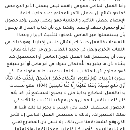
وأما الفعل الماضي فهو في واقعه ليس بمعنى الأمر الذي مضى
كما هو شائع بل بمعنى الأمر ‏المحتوم ومنه جاءت كلمة
الإمضاء بمعنى التأكيد والحتمية فهو يمضي يعني يؤكد حصول
أمر أو حصول ‏تعهد أو عقد. وهكذا نرى بأن كتاب العدل لا يرضون
بأن يستعملوا غير الماضي للعقود لتثبيت ‏الإبرام وهكذا
التعهدات فالفعل حينذاك إنشائي وليس إخباريا. وهو كذلك في
اللغات الأخرى ولعل ‏في جميع اللغات. وإن من حق الله تعالى
وحده أن يستعمل هذا الفعل للزمن الماضي أو المستقبل كما
‏يشاء لأن ما يخبر به الله تعالى سواء في أمر مضى أو أمر سيقع
فهو محتوم لأن المتغيرات كلها بيده ‏سبحانه. فقوله مثلا في
سورة الأنبياء: يَوْمَ نَطْوِي السَّمَاء كَطَيِّ السِّجِلِّ لِلْكُتُبِ كَمَا بَدَأْنَا
أَوَّلَ خَلْقٍ ‏نُّعِيدُهُ وَعْدًا عَلَيْنَا إِنَّا كُنَّا فَاعِلِينَ (104). فهو سبحانه
بدأ بالفعل المضارع بداية حتى لا يضيع المستمع ‏ثم أكد بأنه
كان فاعلا بنفس المعنى ولكن مع قيد التثبيت والتأكيد في
الحصول مستقبلا. لكننا نحن ‏البشر لا يجوز لنا ذلك لأننا لا
نملك المتغيرات. ولذلك لا نستعمل الفعل الماضي إلا للأمر
الذي وقع ‏كشهادة منا على ذلك. ولا ننس بأن المضارع تعني
المشابه للاسم. فأصل كنا فاعلين هو كنا نفعل ‏ولكنه تعالى