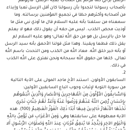
الرسل برأيي كما قرأتم عن أصحاب بقية الرسل. قارنوهم
بأصحاب رسولنا ‏لتجدوا بأن رسولنا كان أقل الرسل تعبا وإيذاء
من أصحابه وأكثرهم حظا في تجميع المؤمنين ‏برسالته. وما
سمعناه من سلفنا بأنه عليه السلام قال ما أوذي نبي مثل ما
أوذيت محض الكذب. ‏ليس من حقه أن يقول ذلك فهو لا يعلم
ما حل بالرسل بل هو من حق الله تعالى؛ وهو عليه السلام لم
‏يقل ذلك قطعا ويقينا. وهذا مثل قولنا الأحمق بأنه سيد الرسل
أو بأنه خير خلق الله. معاذ الله من ‏الكذب ومن التحدث باسم الله
تعالى. كلها من حقوق الله سبحانه ونحن نفتري على الله الكذب
في ‏ذلك. ‏
السابقون الأولون. استند الأخ ماجد المولى على الآية التالية
من سورة التوبة لإثبات وجوب ‏اتباع السابقين الأولين:
وَالسَّابِقُونَ الأَوَّلُونَ مِنَ الْمُهَاجِرِينَ وَالأَنصَارِ وَالَّذِينَ اتَّبَعُوهُم
بِإِحْسَانٍ رَّضِيَ اللّهُ ‏عَنْهُمْ وَرَضُواْ عَنْهُ وَأَعَدَّ لَهُمْ جَنَّاتٍ تَجْرِي
تَحْتَهَا الأَنْهَارُ خَالِدِينَ فِيهَا أَبَدًا ذَلِكَ الْفَوْزُ الْعَظِيمُ (100). هذه
‏الآية معطوفة على سابقتها وهي: وَمِنَ الأَعْرَابِ مَن يُؤْمِنُ بِاللّهِ
وَالْيَوْمِ الآخِرِ وَيَتَّخِذُ مَا يُنفِقُ قُرُبَاتٍ عِندَ ‏اللّهِ وَصَلَوَاتِ الرَّسُولِ أَلا