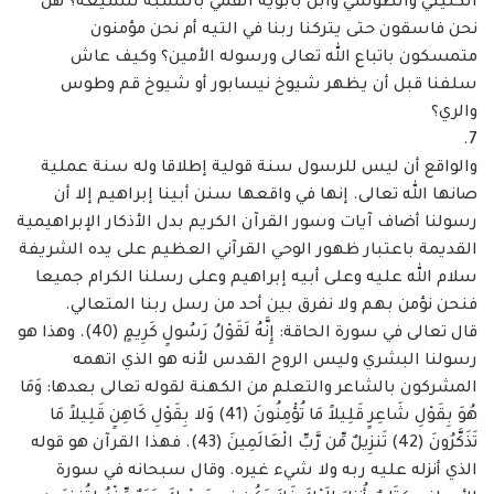
الكليني والطوسي وابن بابويه القمي بالنسبة للشيعة؟ هل
نحن ‏فاسقون حتى يتركنا ربنا في التيه أم نحن مؤمنون
متمسكون باتباع الله تعالى ورسوله الأمين؟ وكيف ‏عاش
سلفنا قبل أن يظهر شيوخ نيسابور أو شيوخ قم وطوس
والري؟ ‏
والواقع أن ليس للرسول سنة قولية إطلاقا وله سنة عملية
صانها الله تعالى. إنها في واقعها ‏سنن أبينا إبراهيم إلا أن
رسولنا أضاف آيات وسور القرآن الكريم بدل الأذكار الإبراهيمية
القديمة ‏باعتبار ظهور الوحي القرآني العظيم على يده الشريفة
سلام الله عليه وعلى أبيه إبراهيم وعلى رسلنا ‏الكرام جميعا
فنحن نؤمن بهم ولا نفرق بين أحد من رسل ربنا المتعالي. ‏
قال تعالى في سورة الحاقة: إِنَّهُ لَقَوْلُ رَسُولٍ كَرِيمٍ (40). وهذا هو
رسولنا البشري وليس الروح ‏القدس لأنه هو الذي اتهمه
المشركون بالشاعر والتعلم من الكهنة لقوله تعالى بعدها: وَمَا
هُوَ بِقَوْلِ ‏شَاعِرٍ قَلِيلاً مَا تُؤْمِنُونَ (41) وَلا بِقَوْلِ كَاهِنٍ قَلِيلاً مَا
تَذَكَّرُونَ (42) تَنزِيلٌ مِّن رَّبِّ الْعَالَمِينَ (43). فهذا ‏القرآن هو قوله
الذي أنزله عليه ربه ولا شيء غيره. وقال سبحانه في سورة