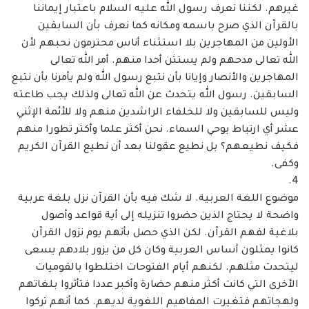
غيرهم. لكننا نعرف رسول الله عليه السلام باعتبار إيماننا
بالقرآن الذي ‏صرح باسمه ومكانه كما نعرف بأن السابقين
الأولين من المهاجرين بلا استثناء أناس محترمون نحبهم ‏لأن
الله تعالى مدحهم ولم يستثن أحدا منهم. أمر الله تعالى
المهاجرين والأنصار وإيانا بأن نتبع رسول ‏الله ولم يأمرنا بأن نتبع
السابقين. رسول الله يتحدث عن الله تعالى ولذلك يجب طاعته
وليس ‏للسابقين ولا للخلفاء الراشدين منهم ولا للأئمة الإثني
عشر أي ارتباط بوحي السماء. نحن أكثر علما ‏وأكثر تطورا منهم
فكيف نطيعهم؟ بل نطيع عقولنا بعد أن نطيع القرآن الكريم
وكفى. ‏
موضوع اللغة العربية. لا شك فيه بأن القرآن نزل بلغة عربية
واضحة لا يحتاج الذين حضروا ‏تنزيله إلى أية قواعد وأصول
بلاغية لفهم القرآن. لكن الذي حصل بأنهم يوم نزول القرآن
كانوا يمثلون ‏أساس العربية وكان كل من يزور بلادهم يسعى
ليتحدث مثلهم. لكنهم أيام الفتوحات اختلطوا ‏بالقوميات
الأخرى التي كانت أكثر منهم حضارة وأكبر عددا فتأثروا بلغاتهم
ولهجاتهم فتغيرت ‏المفاهيم اللغوية لديهم. كما أنهم تركوا