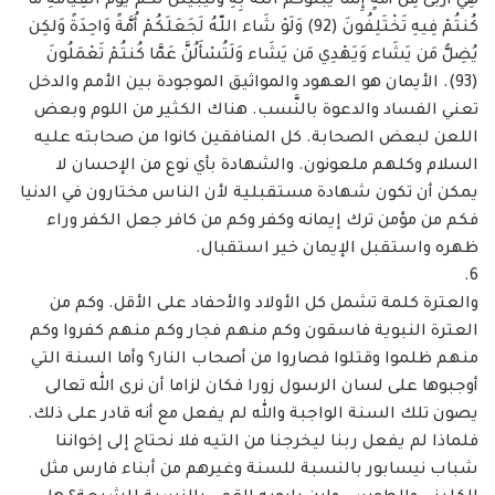
هِيَ أَرْبَى مِنْ أُمَّةٍ إِنَّمَا يَبْلُوكُمُ اللّهُ بِهِ وَلَيُبَيِّنَنَّ ‏لَكُمْ يَوْمَ الْقِيَامَةِ مَا
كُنتُمْ فِيهِ تَخْتَلِفُونَ (92) وَلَوْ شَاء اللّهُ لَجَعَلَكُمْ أُمَّةً وَاحِدَةً وَلكِن
يُضِلُّ مَن يَشَاء وَيَهْدِي ‏مَن يَشَاء وَلَتُسْأَلُنَّ عَمَّا كُنتُمْ تَعْمَلُونَ
(93). الأيمان هو العهود والمواثيق الموجودة بين الأمم والدخل
‏تعني الفساد والدعوة بالنَّسب. هناك الكثير من اللوم وبعض
اللعن لبعض الصحابة. كل المنافقين كانوا ‏من صحابته عليه
السلام وكلهم ملعونون. والشهادة بأي نوع من الإحسان لا
يمكن أن تكون شهادة ‏مستقبلية لأن الناس مختارون في الدنيا
فكم من مؤمن ترك إيمانه وكفر وكم من كافر جعل الكفر وراء
‏ظهره واستقبل الإيمان خير استقبال. ‏
والعترة كلمة تشمل كل الأولاد والأحفاد على الأقل. وكم من
العترة النبوية فاسقون وكم منهم ‏فجار وكم منهم كفروا وكم
منهم ظلموا وقتلوا فصاروا من أصحاب النار؟ وأما السنة التي
أوجبوها ‏على لسان الرسول زورا فكان لزاما أن نرى الله تعالى
يصون تلك السنة الواجبة والله لم يفعل مع أنه ‏قادر على ذلك.
فلماذا لم يفعل ربنا ليخرجنا من التيه فلا نحتاج إلى إخواننا
شباب نيسابور بالنسبة ‏للسنة وغيرهم من أبناء فارس مثل