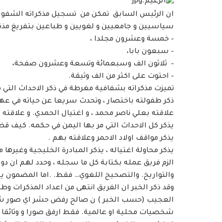
ان الرئيس السابق تمكن من تسجيل مذكراته الشفوي
سياسيين و جامعيين و لغويين و طباعين بتفريغ مذكر
– خمسة وعشرون مجلدا ،
– سبعون بابا،
– ثلاثون الف وسبعمائة وتسعة وعشرون صفحة،
– احتوت على اكثر من الف وثيقة.
تميزت مذكراته بشفافية مغرطة في ذكر الاحداث التي م
ذكر طفولته باختصار ، وتحدث سريعا عن حياته في عهد ا
علاقته بعلي ناصر محمد ، و اغتيال الحمدي. و علاقته 
يذكر كل الاحداث التي مر بها اليمن في حكمه. كيف قض
يذكر مواقف اولاد الاحمر وعلاقته بهم .
يذكر محاولة اغتياله ، يذكر المبادرة الخليجية وغيرها م
الزم فريق عمله بكتابة كل ما سجله ، وحدد لهم ان د
والتواريخ. والتصحيح اللغوي… فقط. .اما المضمون يبق
وقد ذكر الخبر ان الفريق انتهى من اعداد المذكرات وطباع
العجيب (حسب الخبر ) ن صالح رفض حشر اي صور شخص
شخصيات محلية او عالمية. فقط ارفق صورا و وثائقا ( أ