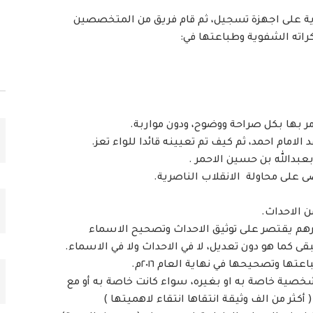
ة على اجهزة تسجيل، ثم قام فريق من المتخصصين
اته الشفوية وطباعتها في:
ر بها بكل صراحة ووضوح، ودون مواربة.
لامام احمد، ثم كيف تم تعيينه قائدا للواء تعز.
بعبدالله بن حسين الاحمر .
ى على محاولة الانقلاب الناصرية.
ن الاحداث.
ورهم يقتصر على توثيق الاحداث وتصحيح الاسماء
ى كما هو دون تعديل، لا في الاحداث ولا في الاسماء.
تها وتصحيحها في نهاية العام ٢٠١٦م.
ية خاصة به او بغيره، سواء كانت خاصة به أو مع
كثر من الف وثيقة انتقاها انتقاء لاهميتها )