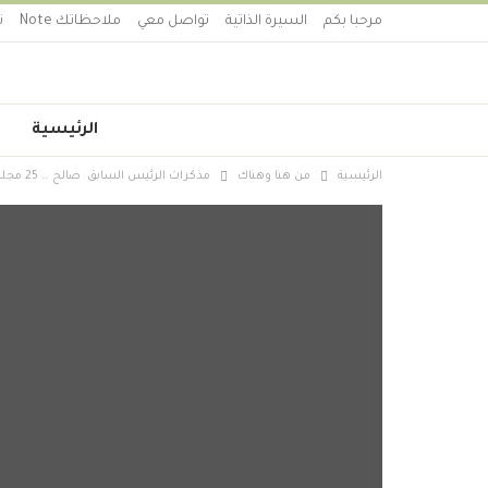
مرحبا بكم
السيرة الذاتية
تواصل معي
ملاحظاتك Note
ت
الرئيسية
الرئيسية
من هنا وهناك
مذكرات الرئيس السابق صالح … 25 مجلدا في الانتظار