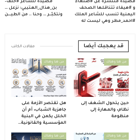
قصيدة منتشرة عن ‫#‏صنعاء‬
قصيدة للشاعر #خلف–
و ‫#‏هيفاء‬ تتناقلها الصحف
بن_هذال_العتيبي: نزعل …
اليمنية تنسب للشاعر الملك
ونتكبّــر … وحنا .. من الطيـــن
‫#‏احمد_مطر وهي ليست له
قد يعجبك أيضا
مقالات الكاتب
من هنا وهناك
من هنا وهناك
حين يتحول الشغف إلى
هل تقتصر الأزمة على
نظام، والمهارة إلى
جاهزية الشباب، أم أن
منظومة
الخلل يكمن في البنية
المؤسسية والقانونية…
من هنا وهناك
من هنا وهناك