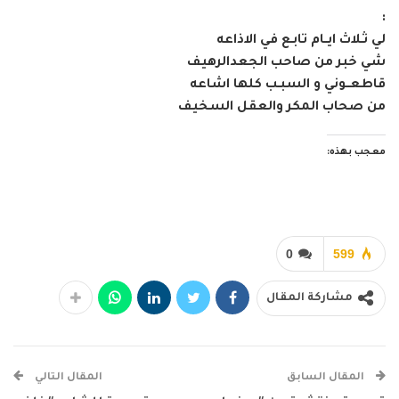
:
لي ثـلاث ايــام تابـع في الاذاعه
شي خبر من صاحب الجعدالرهيف
قاطعــوني و السبـب كلها اشاعه
من صحاب المكر والعقل السخيف
معجب بهذه:
0
599
مشاركة المقال
المقال السابق
المقال التالي