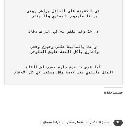
 في الحقيقة على العاقل يراعي يوتي 
بيننا مايدوم المفتري والبهنتي 
 لا اخذ وقت يلقي له في الرأس دقات 
 وانت يالصالية حلبي وخبزي وفتي 
واحذري يأكل الفتة عليش السكوتي 
 أما عوض قد فرش داره وقرب لش القات 
المقل بايتمي بين قومة مقل مسكين في كل الأوقات
معجب بهذه:
حسين المحضار
عكها يا معكي
كرامة مرسال