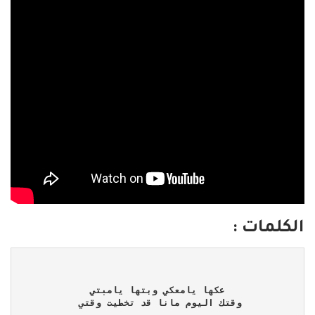
الكلمات :
 عكها يامعكي وبتها يامبتي 
وقتك اليوم مانا قد تخطيت وقتي 