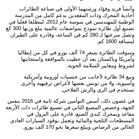
وأنشأ فريد وفؤاد ورشتهما الأولى في صناعة الطائرات
أحادية المحرك وذات المقعدين بدعم كامل من المدرسة
الوطنية للمهندسين في سوسة عام 2012، لينطلقا فعليا في
تصنيع أول طائرة نموذج بمواصفات عالمية يبلغ وزنها 300 كغ
وتصل سرعتها لـ 280 كم في الساعة، وقادرة على الطيران
لمسافة 1600 كم.
وسوقت الطائرة بسعر 74 ألف يورو في كل من إيطاليا
وأمريكا وباكستان بعد أن حظيت بالموافقة واستجابتها
لشروط ومعايير السلامة الجوية.
وبيع 34 طائرة لأجانب من جنسيات أوروبية وأمريكية
وآسيوية، و4 من تونس بعضها لأغراض ترفيهية وأخرى
تستخدم في الري والرش الفلاحي.
في غضون ذلك، أسس التوأمين شركة ثانية في 2016 بنفس
الجهة، وخصص المصنع الثاني في تصنيع طائرات ذات الأربعة
مقاعد وبمحرك كندي الصنع، قادرة على النزول في
المسطحات الثلجية والمائية وتعمل بوقود السيارات العادي
الخالي من الرصاص ويبلغ سعرها نحو 170 ألف يورو.