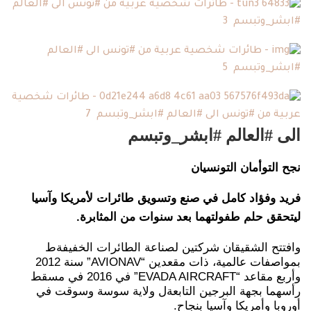
الى #العالم #ابشر_وتبسم
نجح التوأمان التونسيان
فريد
وفؤاد
كامل
في
صنع
وتسويق طائرات لأمريكا وآسيا
ليتحقق حلم طفولتهما بعد سنوات من المثابرة.
وافتتح الشقيقان شركتين لصناعة الطائرات الخفيفة
ط
بمواصفات عالمية، ذات مقعدين “AVIONAV” سنة 2012
وأربع مقاعد “EVADA AIRCRAFT” في 2016 في مسقط
رأسهما بجهة البرجين التابعةل ولاية سوسة وسوقت في
أوروبا وأمريكا وآسيا بنجاح.