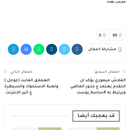
معجب بهذه:
0
98
مشاركة المقال
المقال السابق
المقال التالي
الفلاش ميموري يؤكد ان
العملاق الفابت (جوجل )
التقدم يعتمد ع جذور الماضي
ولعبة الاستحواذ والسيطرة
ويرتبط به #ساسة_بوست
ع اثير الانترنت
قد يعجبك أيضا