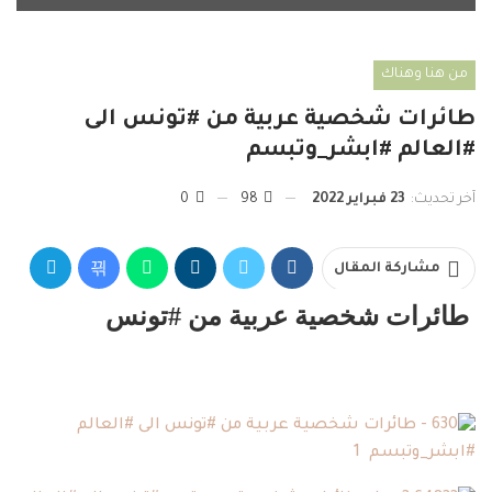
من هنا وهناك
طائرات شخصية عربية من #تونس الى
#العالم #ابشر_وتبسم
آخر تحديث:
23 فبراير 2022
98
0
مشاركة المقال
طائرات ش
خصية عربية من
#تونس