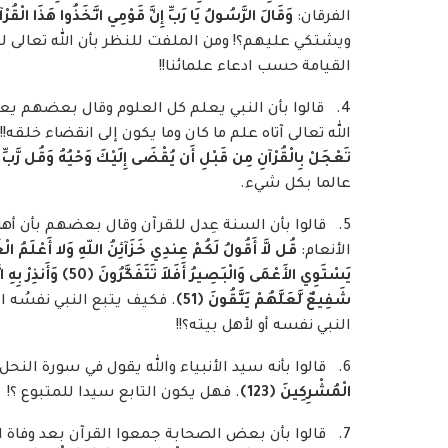
الفرقان:
وَقَالَ الرَّسُولُ يَا رَبِّ إِنَّ قَوْمِي اتَّخَذُوا هَذَا الْقُر
ويشتكي عليهم؟! ومن الملفت للنظر بأن الله تعالى لم
القيامة حسب ادعاء علمائنا!!
4. قالوا بأن النبي يعلم كل العلوم وقال بعضهم يعر
الله تعالى آتاه علم ما كان وما يكون إلى انقضاء خلقه!
تَعْجَلْ بِالْقُرْآنِ مِن قَبْلِ أَن يُقْضَى إِلَيْكَ وَحْيُهُ وَقُل رَّبِّ 
عالما بكل شيء.
5. قالوا بأن السنة عِدل للقرآن وقال بعضهم بأن أهل
الأنعام:
قُل لاَّ أَقُولُ لَكُمْ عِندِي خَزَآئِنُ اللّهِ وَلا أَعْلَمُ الْغَيْ
يَسْتَوِي الأَعْمَى وَالْبَصِيرُ أَفَلاَ تَتَفَكَّرُونَ
﴿
50
﴾
وَأَنذِرْ بِهِ 
شَفِيعٌ لَّعَلَّهُمْ يَتَّقُونَ
﴿
51
﴾
. فكيف يتبع النبي نفسُه ال
النبي نفسه أو لأهل بيته؟!!
6. قالوا بأنه سيد الأنبياء والله يقول في سورة النحل:
الْمُشْرِكِينَ
﴿
123
﴾
. فهل يكون التابع سيدا للمتبوع ؟!
7. قالوا بأن بعض الصحابة جمعوا القرآن بعد وفاة ا