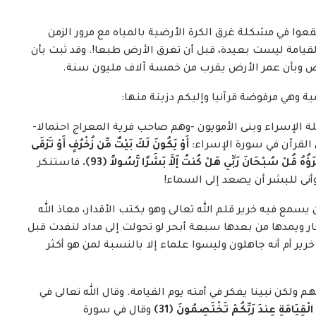
يقعوا في مشكلة غرق الكرة الأرضية بالمياه مع مرور الزمن
قيامة ليست بعيدة، قبل أن تغرق الأرض طبعا!. وقد ثبت بأن
لأرض وبأن عمر الأرض يقرب من خمسة آلاف مليون سنة.
ة وهي مرفوضة قرآنيا وإليكم دزينة منها:
يلة الإسراء وبنى الأمويون -وهم صاحب فرية المعراج احتمالا-
لقرآن في سورة الإسراء:
أَوْ يَكُونَ لَكَ بَيْتٌ مِّن زُخْرُفٍ أَوْ تَرْقَى
ّقْرَؤُهُ قُلْ سُبْحَانَ رَبِّي هَلْ كُنتُ إَلاَّ بَشَرًا رَّسُولاً
﴿
93
﴾
.
فاستنكر
وأنى للبشر أن يصعد إلى السماء!
سمع فيه خرير قلم الله تعالى وهو يكتب الأقدار، معاذ الله
حار ويمدها من بعدها سبعة أبحر لو تحولت إلى مداد لنفدت قبل
خرير أم أنه جاهلون وليسوا علماء إلا بالنسبة لمن هو أكثر
هم ولكن نبينا يفكر في أمته يوم القيامة. وقال الله تعالى في
مَ الْقِيَامَةِ عِندَ رَبِّكُمْ تَخْتَصِمُونَ
﴿
31
﴾
وقال في سورة