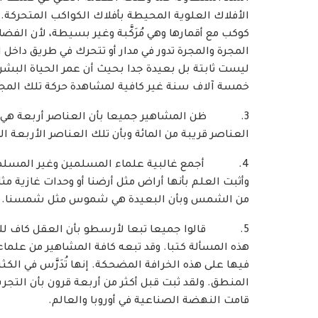
الأفلاك العلوية المحيطة بأفلاك الكواكب المتحركة. 
كوكب مع أقمارها وهي مُرَكَّبة وغير بسيطة، لأن الفضا
المجرة والمجرة تدور في مدار أو تتحرك في طريق داخل
ليست ثابتة بل بعيدة جدا بحيث أن عمر الحياة البشري
خمسة آلاف سنة غير كافية لمشاهدة حركة تلك المجر
3. ظن المشاهير جميعا بأن العناصر أربعة هي النار 
العناصر قريبة من المائة وبأن تلك العناصر الأربعة ا
4. أجمع غالبية علماء المسلمين وغير المسلم
وأثبت العلم بأنها أراض مثل أرضنا أو وحدات غازية مث
من الشمس وبأن البعيدة هي شموس مثل شمسنا.
5. قالوا جميعا تبعا لأرسطو بأن العقل كاف للتحق
هذه المسألة كتبا. وقد تبعه كافة المشاهير من علماء
فيها على هذه الخرافة المضحكة. إنها تُدَرَّس في ال
المنطق. ولقد ثبت قبل أكثر من أربعة قرون بأن التج
قامت النهضة الصناعية في أوروبا والعالم.