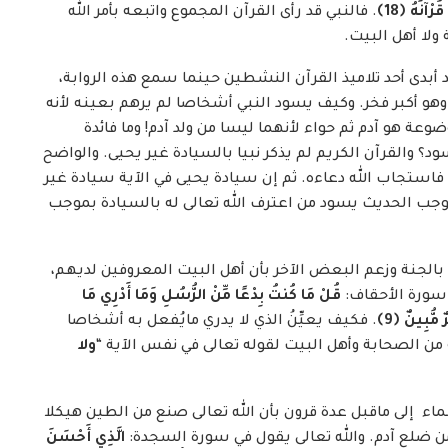
 قُرْآنَهُ
﴿
18
﴾
. فالنبي قد رأى القرآن المجموع واتبعه بأمر الله
ولا أهل البيت.
قد أبدى أحد تلاميذ القرآن النشطين حينما سمع هذه الروابة،
 وهو أكبر فخر. وكيف يسود النبي أشخاصا لم يرهم بعينه لأنه
عة هو آدم ثم حواء لأنهما ليسا من ولد آدم! وما فائدة
؟ والقرآن الكريم لم يذكر نبيا بالسيادة غير يحيى. والواضح
مه فاستجاب الله دعاءه. ثم إن سيادة يحيى في الآية سيادة غير
جب الحديث يسود من اعترف الله تعالى له بالسيادة بموجب
الجنة وزعم البعض الآخر بأن أهل البيت المعروفين لديهم،
 سورة الأحقاف:
قُلْ مَا كُنتُ بِدْعًا مِّنْ الرُّسُلِ وَمَا أَدْرِي مَا
رٌ مُّبِينٌ
﴿
9
﴾
. فكيف يعيِّنُ الذي لا يدري مايُفعل به أشخاصا
من الصحابة وأهل البيت لقوله تعالى في نفس الآية “
ولا
لماء إلى ماقبل عدة قرون بأن الله تعالى صنع من الطين هيكلا
ن ضلع آدم. والله تعالى يقول في سورة السجدة:
الَّذِي أَحْسَنَ