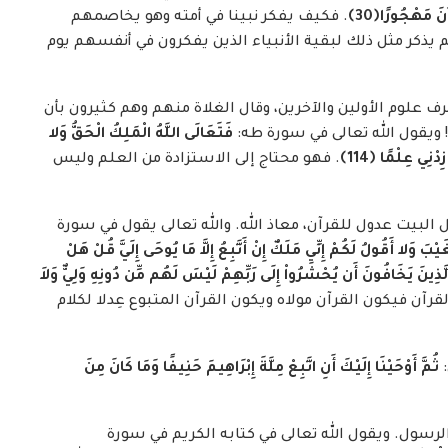
ْآنَ مَهْجُورًا
﴿
30
﴾
. فكيف يفكر نبينا في أمته وهو يخاصمهم
 يذكر مثل ذلك لبقية الأنبياء الذين يفكرون في أنفسهم يوم
ف علوم الأولين والآخرين، وقال الغلاة منهم وهم كثيرون بأن
!! ويقول الله تعالى في سورة طه:
فَتَعَالَى اللَّهُ الْمَلِكُ الْحَقُّ وَلا
زِدْنِي عِلْمًا
﴿
114
﴾
. فهو محتاج إلى الاستزادة من العلم وليس
 البيت عدول للقرآن، معاذ الله. والله تعالى يقول في سورة
بَ وَلا أَقُولُ لَكُمْ إِنِّي مَلَكٌ إِنْ أَتَّبِعُ إِلاَّ مَا يُوحَى إِلَيَّ قُلْ هَلْ
الَّذِينَ يَخَافُونَ أَن يُحْشَرُواْ إِلَى رَبِّهِمْ لَيْسَ لَهُم مِّن دُونِهِ وَلِيٌّ وَلاَ
قرآن فيكون القرآن مولاه ويكون القرآن المتبوع عِدلا لكلام
ثُمَّ أَوْحَيْنَا إِلَيْكَ أَنِ اتَّبِعْ مِلَّةَ إِبْرَاهِيمَ حَنِيفًا وَمَا كَانَ مِنَ
لرسول. ويقول الله تعالى في كتابه الكريم في سورة