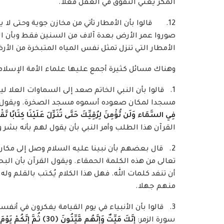
المكر يعني التفوق في العقل فعلا.
12. قالوا بأن الأمطار تأتي من مخازن جوية وحتى لا 
صوروا عمر الأرض بعدة آلاف من السنين فقط وبأن ال
الأمطار التي تنزل تمثل نفس المياه المتبخرة من ا
وهناك مسائل كثيرة أجمع عليها علماء الأمة الإسلامي
1. قالوا بأن النبي الخاتم صعد إلى السماوات العلا ل
مسجدا لمكان صعوده أسموه مسجد الصخرة. ويقول ا
فِي السَّمَاء وَلَن نُّؤْمِنَ لِرُقِيِّكَ حَتَّى تُنَزِّلَ عَلَيْنَا كِتَابًا نَ
القرآن هذا الطلب وأمر النبي بأن يقول لهم بأنه بشر 
2. قال بعضهم بأن نبينا عليه السلام وصل إلى مكان ي
تعالى من هذه الكلمة الحمقاء. ويقول القرآن بأن الب
أن تنفد كلمات الله. فهل هذا الكلام يُكتب بالقلم وله 
منهم جهلا.
3. قالوا بأن الأنبياء في يوم القيامة يفكرون في أنفس
سورة الزمر:
إِنَّكَ مَيِّتٌ وَإِنَّهُم مَّيِّتُونَ
﴿
30
﴾
ثُمَّ إِنَّكُمْ يَوْ