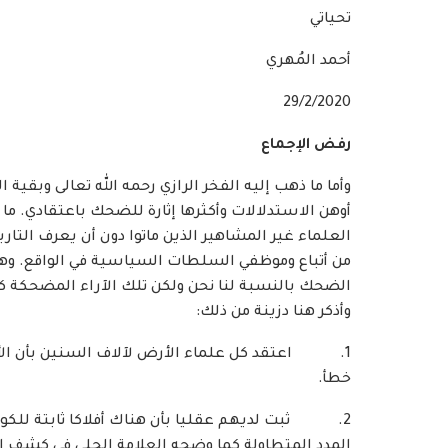
تحياتي
أحمد المُهري
29/2/2020
رفض الإجماع
وأما ما ذهب إليه الفخر الرازي رحمه الله تعالى وبق
أوهن الاستدلالات وأكثرها إثارة للضحك باعتقادي. ما
العلماء غير المشاهير الذين ماتوا دون أن يعرف التار
من أتباع وموظفي السلطات السياسية في الواقع. وهناك 
الضحك بالنسبة لنا نحن ولكن تلك الآراء المضحكة كا
وأذكر هنا دزينة من ذلك:
1. اعتقد كل علماء الأرض لآلاف السنين بأن الأر
خطأ.
2. ثبت لديهم عقليا بأن هناك أفلاكا ثابتة للكوا
المدد المتطاولة كما وضحه العلامة الحلي في كشف الم