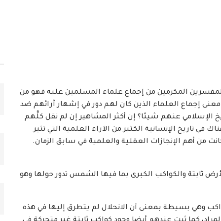
ية المفسرين المكرمين من إجماع علماء المسلمين عليه فهو من
 معنى إجماع العلماء الذين كان لهم دور في إشهار آرائهم ضد
يخ الإسلامي عنهم شيئا؟ إن أكثر المشاهير إن لم نقل كلَّهم
في تاريخ الإنسانية الكثير من الآراء العلمية التي تثير
نت من أهم الإنجازات العقلية والعلمية في سابق الزمان.
ض ثابتة والكواكب الكبرى بما فيها الشمس تدور حولها وهو
كب وهي بسيطة بمعنى أن الانحلال لم يتطرق إليها في هذه
راد، كما ثبت عندهم أيضا وجود كواكب ثابتة غير متحركة في