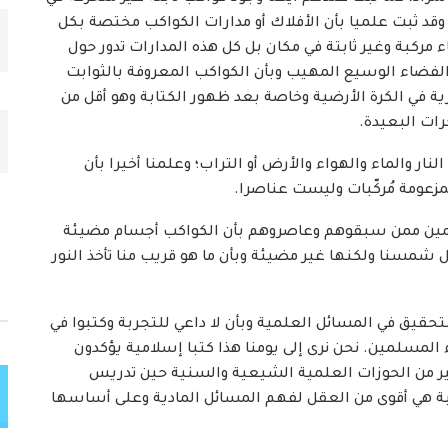
وقد ثبت علميا بأن الأفلاك أو مدارات الكواكب مختصة بكل
ء مركبة وغير ثابتة في مكان بل كل هذه المدارات تدور حول
 الفضاء الوسيع المهيب وبأن الكواكب المعروفة بالثوابت
ة في الكرة الأرضية وخاصة بعد ظهور الكتابة وهو أقل من
ات البعيدة.
والماء والهواء والأرض أو التراب؛ وعلمنا أخيرا بأن
لمزعومة مُركّبات وليست عناصرا.
ين ممن سبقوهم وعاصروهم بأن الكواكب أجسام مضيئة
ل شمسنا ولكنها غير مضيئة وبأن ما هو قريب منا تأخذ النور
يق في المسائل العلمية وبأن لا داعي للتجربة وكتبوا في
 المسلمين. نحن نرى إلى يومنا هذا كتبا إسلامية يؤكدون
كثير من الحوزات العلمية الشيعية والسنية حين تدريس
ربة هي أقوى من العقل لفهم المسائل المادية وعلى أساسها