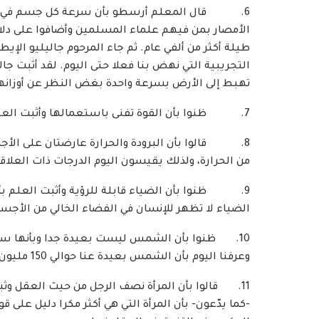
6. قال المعلم أرسطو بأن سرعة كل جسم في هبوطه
الأمصار بمن فيهم علماء المسلمين وأضافوا على دلائل
طيلة أكثر من ألفي عام. ثم جاء المرحوم جاليليو الإي
التجريبية التي نهض بنا فعلا حتى اليوم. لقد أثبت جال
تهبط إلى الأرض بسرعة واحدة بغض النظر عن أوزانها
7. ظنوا بأن القوة تفنى باستعمالها وأثبت العلم بأن الطاقة لا تفنى بل تتحول إلى طاقة أخرى.
8. قالوا بأن البرودة والحرارة عارضتان على الأجس
من الحرارة، ولذلك يقيسون اليوم الدرجات ذات العلاقة
9. ظنوا بأن الضياء قابلة للرؤية وأثبت العلم بأ
الضياء لا تظهر للإنسان في الفضاء الخالي من الأجسا
10. ظنوا بأن الشمس ليست بعيدة جدا وبأنها سوف 
وعرفنا اليوم بأن الشمس بعيدة عنا حوالي 150 مليون كيلو مترا.
11. قالوا بأن المرأة نصف الرجل من حيث العقل وثبت 
-كما يدّعون- بأن المرأة التي هي أكثر مكرا دليل على 