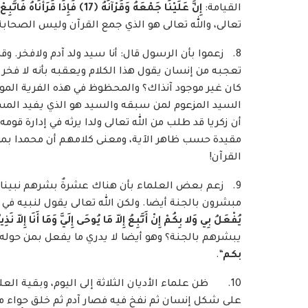
القيامة:
إِنَّ عَلَيْنَا جَمْعَهُ وَقُرْآنَهُ
﴿
17
﴾
فَإِذَا قَرَأْنَاهُ فَاتَّبِعْ
تعالى، والله تعالى هو الذي جمع القرآن وليس الصحابة 
8. زعموا بأن الرسول قال: أنا سيد ولد آدم ولافخر. و
تعجبه من إنسان يقول هذا الكلام ويعقبه بأنه لا فخر
كان غير موجود آنذاك؟ والمحظوظ في هذه الفرية الموضو
السيد المزعوم لمن سبقه والسيد هو الذي يفيد المسود
أن زكريا قد طلب من الله تعالى ولدا يرثه في إدارة قو
مقيدة حسب ظاهر الآية، ومعنى كلامهم أن محمدا بمو
القرآن!
9. زعم بعض العلماء بأن هناك عشرةٌ بشرهم نبينا ب
مبشرون بالجنة أيضا. ولكن الله تعالى يقول لنبيه في
يُفْعَلُ بِي وَلا بِكُمْ إِنْ أَتَّبِعُ إِلاّ مَا يُوحَى إِلَيَّ وَمَا أَنَا إِلاّ نَذِي
يبشرهم بالجنة؟ وهو أيضا لا يدري ما يفعل بمن حوله 
بكم
“.
10. ظن علماء الأديان الثلاثة إلى اليوم، وبقية الع
على شكل إنسان ثم نفخ فيه فصار آدم ثم خلق حواء م