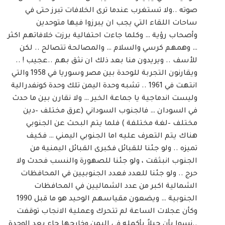
صوته ..ولا تستغرب عندما ترى الخلافات تبرز حتى في
ساحات اللقاء التي يجب ان يبرزوا فيها متوحدين
وأصحاب رؤية … وكلما جاءت احتفالية برزت خلافاتهم اكثر
… وهمهم كرسي والسلام … والمصالحة تتصالح .. لكن
للأسف .. ويريدون منا بعد ذلك ان نثق بهم ..عجيب ! ..
ويقارنون التجربة للوحدة بين مصر وسوريا في 1958 والتي
انتهت في 1961 .. تشبه وحدة اليمن تلك وحدة كونفدرالية
وليست اندماجية يا جماعة الخير … ولا نقارن بين ما حدث
في السودان … فالجنوب السوداني (عرق مختلف –دين
مختلف –لغة مختلفة ) فلما يتم البحث عن الجنوبي
هناك يتم التعرف عليه اما الجنوبي اليمني … فكيف
تميزه .. ولو جئنا للقبائل فكبرى القبائل اليمنية من
الجنوب انبثقت ، ولو جئنا للصهورة والنسب فحدث ولا
حرج .. ولو جئنا للعدد فعدد الجنوبيين في المحافظات
الشمالية اكبر من عدد الشماليين في المحافظات
الجنوبية … ويضعون مقياسهم الوحيد هو ما قبل 1990
وكأن عجلات الساعة لم تتحرك وعملية الانجاب توقفت
..نسوا بأن جيلاً بأكمله في اليمن وخارجها جاء بعد الوحدة