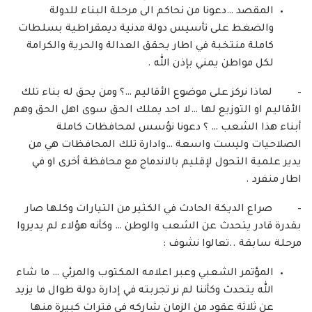
المقصد …دعونا من نحاكم الى مرحلة البناء للدولة
والضغط على تأسيس دولة مدنية ديمقراطية بسلطات
كاملة منتخبة في اطار يحقق العدالة والحرية والكرامة
لكل مواطن يمني بإذن الله .
– لماذا نركز على موضوع الأقاليم …؟ ومن يحق له بناء تلك
الأقاليم او التوزيع لها …لا احد يملك الحق سوى اهل الحق وهم
أبناء هذا الشعب … ؟ دعونا نؤسس لمحافظات كاملة
الصلاحيات وليست واسعة …وادارة تلك المحافظات هي من
يدير علمية التحول لإقليم بالاندماج مع محافظة أخرى او في
اطار منفرد .
– صراع الديكة الحادث في الكثير من التيارات وكلها صار
بقدرة قادر يتحدث عن الشعب والوطن … وكأنه هؤلاء لم يديروا
مرحلة سابقة ..تعالوا نشوف :
المؤتمر الشعبي وعبر اعلامه المكتوب والمرئي … ما شاء
الله يتحدث وكأننا لم نر تجربته في إدارة دولة طوال ما يزيد
عن ثلاثة عقود من الزمان شاركه في فترات كبيرة منها