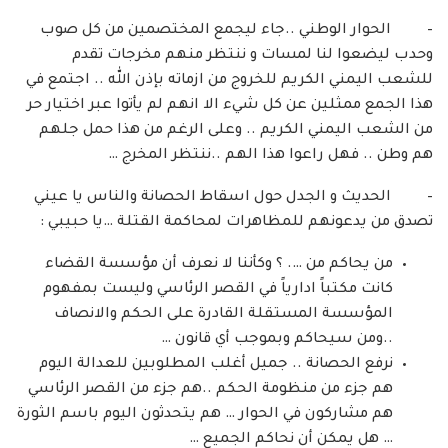
– الحوار الوطني ..جاء ليجمع المختصمين من كل صوب
وحدب ليضعوا لنا لمسات و ننتظر منهم مخرجات تقدم
للشعب اليمني الكريم للخروج من ازماته بإذن الله .. اجتمع في
هذا الجمع ممثلين عن كل شيء الا انهم لم يأتوا عبر اختيار حر
من الشعب اليمني الكريم .. وعلى الرغم من هذا حمل جلهم
هم وطن .. فهل راعوا هذا الهم ..ننتظر المخرج …
– الحديث و الجدل حول اسقاط الحصانة والناس يا عيني
تصدق من يدعونهم للمظاهرات لمحاكمة القتلة …يا حبيبي :
من يحاكم من …. ؟ وكأننا لا نعرف أن مؤسسة القضاء
كانت مكتباً ادارياً في القصر الرئاسي وليست بمفهوم
المؤسسة المستقلة القادرة على الحكم والانصاف
..ومن سيحاكم وبموجب أي قانون …
نرفع الحصانة .. جميل أغلب المطلوبين للعدالة اليوم
هم جزء من منظومة الحكم ..هم جزء من القصر الرئاسي
هم مشاركون في الحوار … هم يتحدثون اليوم باسم الثورة
… هل يمكن أن نحاكم الجميع …