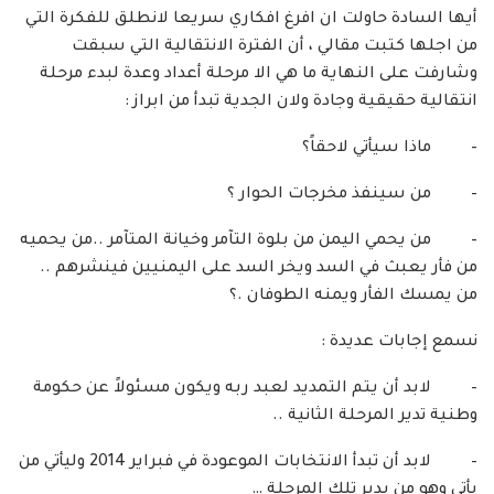
أيها السادة حاولت ان افرغ افكاري سريعا لانطلق للفكرة التي
من اجلها كتبت مقالي ، أن الفترة الانتقالية التي سبقت
وشارفت على النهاية ما هي الا مرحلة أعداد وعدة لبدء مرحلة
انتقالية حقيقية وجادة ولان الجدية تبدأ من ابراز :
– ماذا سيأتي لاحقاً؟
– من سينفذ مخرجات الحوار ؟
– من يحمي اليمن من بلوة التآمر وخيانة المتآمر ..من يحميه
من فأر يعبث في السد ويخر السد على اليمنيين فينشرهم ..
من يمسك الفأر ويمنه الطوفان .؟
نسمع إجابات عديدة :
– لابد أن يتم التمديد لعبد ربه ويكون مسئولاً عن حكومة
وطنية تدير المرحلة الثانية ..
– لابد أن تبدأ الانتخابات الموعودة في فبراير 2014 وليأتي من
يأتي وهو من يدير تلك المرحلة …