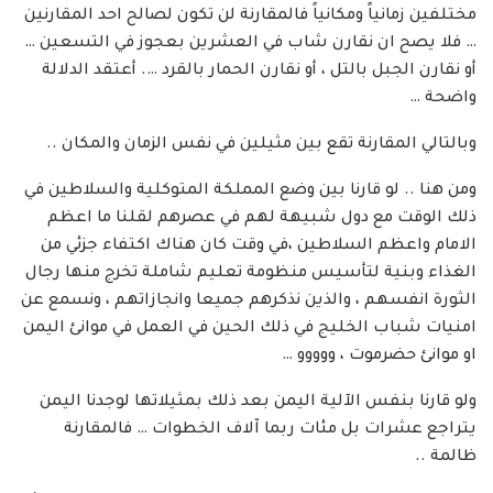
مختلفين زمانياً ومكانياً فالمقارنة لن تكون لصالح احد المقارنين
… فلا يصح ان نقارن شاب في العشرين بعجوز في التسعين …
أو نقارن الجبل بالتل ، أو نقارن الحمار بالقرد …. أعتقد الدلالة
واضحة …
وبالتالي المقارنة تقع بين مثيلين في نفس الزمان والمكان ..
ومن هنا .. لو قارنا بين وضع المملكة المتوكلية والسلاطين في
ذلك الوقت مع دول شبيهة لهم في عصرهم لقلنا ما اعظم
الامام واعظم السلاطين ،في وقت كان هناك اكتفاء جزئي من
الغذاء وبنية لتأسيس منظومة تعليم شاملة تخرج منها رجال
الثورة انفسهم ، والذين نذكرهم جميعا وانجازاتهم ، ونسمع عن
امنيات شباب الخليج في ذلك الحين في العمل في موانئ اليمن
او موانئ حضرموت ، ووووو …
ولو قارنا بنفس الآلية اليمن بعد ذلك بمثيلاتها لوجدنا اليمن
يتراجع عشرات بل مئات ربما آلاف الخطوات … فالمقارنة
ظالمة ..