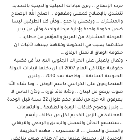
حزب الإصلاح .. ونرى قياداته القبلية والدينية بالتحديد
تتشدق بالإصلاح كمعنى ومفهوم .. اصلح الله الإصلاح
والمشترك … ورقصني يا جدع …وكأن كلا الطرفين ليسا
ضمن حكومة واحدة وإدارة مرحلة واحدة وكأن من يدير
المرحلة المشترك من المريخ والمؤتمر من عطارد ..
فكلاهما يعيب في الحكومة وكلاهما يجتهد لأثبات ان
حكومة الوفاق لا تمثل الرفاق …
وتعال ياعيني على الحراك الجنوبي الذي بدأ في قضية
حقوقية هزتنا في العام 2007 الا ان دخلها قيادات الدولة
الجنوبية السابقة … وخاصة بعد 2010 .. ولنرى
المتصارعون على الكراسي باسم الوطن .. وما شاء الله
صوت يرتفع من لبنان .. وكأنه قائد ثورة … وكأن الناس لا
يعرفون انه جزء من نظام حكم طوال 22 سنة قبل الوحدة
… وتبرز بوضوح خلافات الزمرة والطغمة ,, والاتهامات
المعتادة في الزمن القديم لكل من يخالف رأيهم
..ستسمع الخائن والعميل والزنديق والرجعي والارهابي
والمنحل والمختل …. لا تستغرب .. فهذه الطريقة
الوحيدة التي يجيدونا عندما يجد أن هناك صوت يناقض