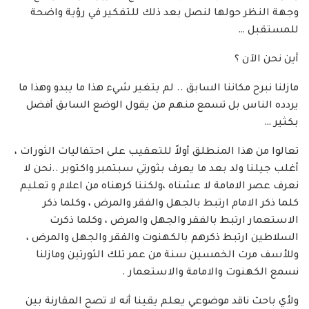
وجهة النظر حولها لنصل بعد ذلك للتفكير في رؤية واضحة
للمستقبل …
أين نحن الآن ؟
مازلنا نبرح مكاننا السابق .. لم يتغير شيء هذا ما يبدو وهذا ما
يردده الناس بل تسمع منهم من يقول الوضع السابق أفضل
بكثير …
تعالوا من هذا المنطلق أولاً للتعقيب على احتفاليات الثورات ،
أغلب جيلنا ولد بعد ما يعرف بثورتي سبتمبر واكتوبر ..نحن لا
نعرف عصر الامامة لا عشناه ،ولكننا كرهناه من اعلام و تعليم
كلما ذكر الامام ارتبط بالجهل والفقر والمرض ، وكلما ذكر
الاستعمار ارتبط بالفقر والجهل والمرض ، وكلما ذكرت
السلاطين ارتبط ذكرهم بالكهنوت والفقر والجهل والمرض ،
وللأسف مرت الخمسين سنة من عمر تلك الثورتين ومازلنا
نسمع الكهنوت والامامة والاستعمار .
ولأي باحث ناقد موضوعي يعلم يقينا أنه لا تصح المقارنة بين