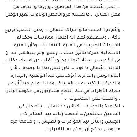
… يعني شبعنا من هذا الموضوع ..وإن قالوا نخاف من
فعل القبائل .. فالقبيلة عز والأخطر الولاءات لغير الوطن
…
وشوفوا العجب قالوا حراك شمالي … يعني القضية توزيع
تركة … وسعيهم نعم ايه اظهار ممارسات ومظالم
القيادات الجنوبية في الفترة الانتقالية … وكأن الفترة
الانتقالية عمرها ثلاثين سنة … ونسوا ولم ينبههم احد أن
في الخمسين سنة شمالا وجنوباً أغلب من امسك مقاليد
الدولة ..شمالي يا خويا … لكن ليس هذا ما نرصده .. لأن
أبناء الوطن واحد نريد أ نؤكد على مبدأ الوطنية والجدارة
والقدرة لا التقسيمات الهزيلة …وجلنا يعلم جيداً أن من
يحرك الأطراف في تلك البقاع مشاركون في حكومة الرفاق
..واللعبة على المكشوف ..
القاعدة والحوثية …. كيانان مختلفان … يتحركان في
اتجاهين مختلفين … أحدهما زمامه بيد المخابرات و
الجيش والثاني بيد المؤامرات والطيش … و كلاهما جزء
من وطن يحتاج أن يهتم به النقيران …