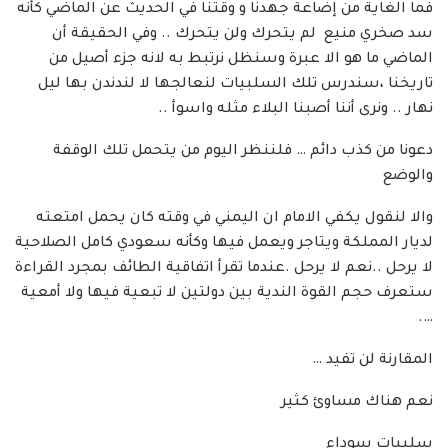
فما الغاية من إضاعة جهدنا و وقتنا في الحديث عن الماضي كأنه
سد صخري منيع لم يتحرك ولن يتحرك .. وفي الحقيقة أن
الماضي ما هو الا عبرة وسنظل نرتبط به لانه جزء أصيل من
تاريخنا ،سندرس تلك السلبيات لنعالجها لا لندندن بها ليل
نهار .. ونرى أننا أصبنا البلاء مثله واسوأ ..
دعونا من كذب دائم … فلننظر اليوم من يتحمل تلك الوقفة
والوضع
والا لنقول يكفي الامام ان اليمني في وقته كان يحمل امتعته
لديار المملكة ويتاجر ويعمل فيها وكأنه سعودي كامل الصلاحية
لا يرحل ..نعم لا يرحل .عندما تقرأ اتفاقية الطائف بمجرد القراءة
ستعرف حجم القوة الندية بين دولتين لا تبعية فيها ولا أمعية
….
المقارنة لن تفيد …
نعم هناك مساوئ كثير
سلبيات سوداء