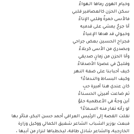
وخيام الهوى رماها الـهواءُ
سكن الحزن كالعصافير قلبي
فالأسى خمرةٌ وقلبي الإنـاءُ
أنا جرحٌ يمشي على قدميه
وخيـولي قد هدها الإعياءُ
فجراح الحسين بعض جراحي
وبصدري من الأسى كربلاءُ
وأنا الحزن من زمانٍ صديقي
وقليـلٌ في عصرنا الأصدقاءُ
كيف أحبابنا على ضفة النهر
وكيف البسـاط والنـدماءُ؟
كان عندي هـنا أميرة حبٍ
ثم ضاعت أميرتي الحسـناءُ
أين وجهٌ في الأعظمية حلوٌ
لو رأته تغار منه السـماءُ؟
نقلت القصة إلى الرئيس العراقي أحمد حسن البكر، فتأثر بها
فبعث بوزير الشباب الشاعر شفيق الكمالي ووكيل وزارة
الخارجية، والشاعر شاذل طاقة، ليخطباها لنزار من أبيها ،