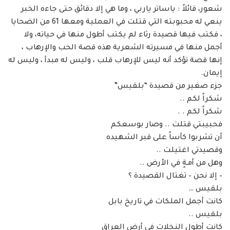
شعور، قائلاً : ياساتر ياربي ، وما هي إلا دقائق حتى جاءه الخبر
ينعي له محبوبته التي قتلت في العملية ومعها 61 من الضحايا
، فكتب فيها قصيدة رثاء لم يكتب أطول منها في حياته، ولا
أجمل منها في مسيرته الشعرية هذه قصة الحب والإرهاب ،
إنها قصة تؤكد أنه ليس للإرهاب قلب ، وليس له مبدأ ، وليس له
إيمان.
جزء صغير من قصيدة “بلقيس”
شكراً لكم ..
شكراً لكم . .
فحبيبتي قتلت .. وصار بوسعكم
أن تشربوا كأساً على قبر الشهيده
وقصيدتي اغتيلت ..
وهل من أمـةٍ في الأرض ..
– إلا نحن – تغتال القصيدة ؟
بلقيس …
كانت أجمل الملكات في تاريخ بابل
بلقيس ..
كانت أطول النخلات في أرض العراق