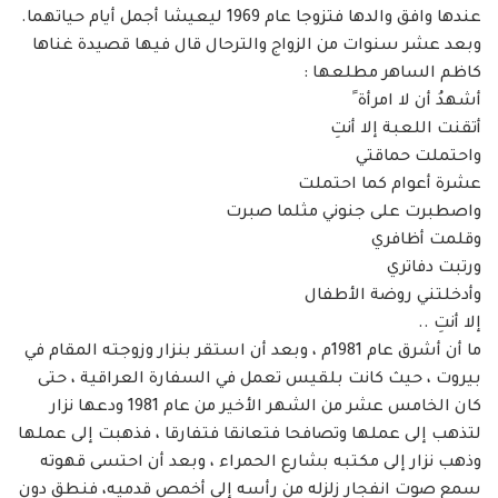
عندها وافق والدها فتزوجا عام 1969 ليعيشا أجمل أيام حياتهما.
وبعد عشر سنوات من الزواج والترحال قال فيها قصيدة غناها
كاظم الساهر مطلعها :
أشهدُ أن لا امرأة ً
أتقنت اللعبة إلا أنتِ
واحتملت حماقتي
عشرة أعوام كما احتملت
واصطبرت على جنوني مثلما صبرت
وقلمت أظافري
ورتبت دفاتري
وأدخلتني روضة الأطفال
إلا أنتِ ..
ما أن أشرق عام 1981م ، وبعد أن استقر بنزار وزوجته المقام في
بيروت ، حيث كانت بلقيس تعمل في السفارة العراقية ، حتى
كان الخامس عشر من الشهر الأخير من عام 1981 ودعها نزار
لتذهب إلى عملها وتصافحا فتعانقا فتفارقا ، فذهبت إلى عملها
وذهب نزار إلى مكتبه بشارع الحمراء ، وبعد أن احتسى قهوته
سمع صوت انفجار زلزله من رأسه إلى أخمص قدميه، فنطق دون