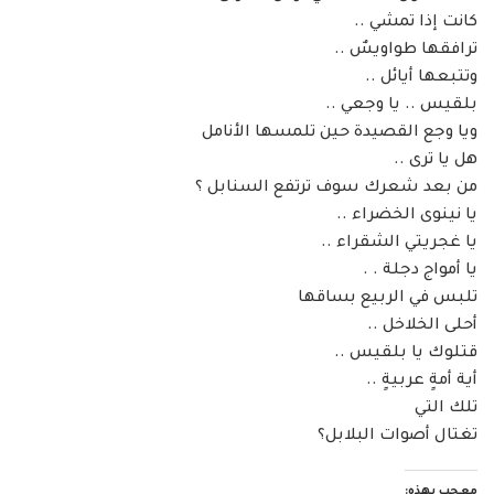
كانت إذا تمشي ..
ترافقها طواويسٌ ..
وتتبعها أيائل ..
بلقيس .. يا وجعي ..
ويا وجع القصيدة حين تلمسها الأنامل
هل يا ترى ..
من بعد شعرك سوف ترتفع السنابل ؟
يا نينوى الخضراء ..
يا غجريتي الشقراء ..
يا أمواج دجلة . .
تلبس في الربيع بساقها
أحلى الخلاخل ..
قتلوك يا بلقيس ..
أية أمةٍ عربيةٍ ..
تلك التي
تغتال أصوات البلابل؟
معجب بهذه: