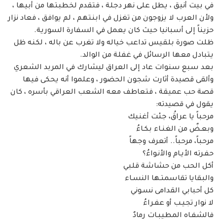
في بيت أنيق ، يطل على نهر دجلة ، فتقدم لخطبتها من أبيها ،
ولأن العرب لا يزوجون من تغزل في ابنتهم ، لم يوافق ، فعاد نزار
حزيناً إلى أسبانيا حيث كان يعمل في السفارة السورية.
ظلت صورة بلقيس تداعب خياله ولا تغرب عن باله ، لكنه ظل
يتبادل معها الرسائل في غفلة من الوالد.
بعد سبع سنوات عاد إلى العراق ليشارك في المربد الشعري
وألقى قصيدة أثارت شجون الحضور ، وعلموا أنه يحكى فيها
قصة حب عميقة ، فتعاطف معه الشعب العراقي بأسره ، كان
يقول في قصيدته:
مرحباً يا عراقُ، جئت أغنيك
وبعـضٌ من الغنـاء بكـاءُ
مرحباً، مرحباً.. أتعرف وجهاً
حفـرته الأيـام والأنـواءُ؟
أكل الحب من حشاشة قلبي
والبقايا تقاسمتـها النسـاء
كل أحبابي القدامى نسـوني
لا نوار تجيـب أو عفـراءُ
فالشفـاه المطيبـات رمادٌ