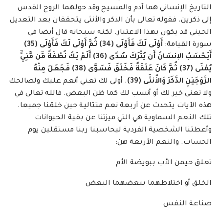
التاريخ الإنساني هما آدم والمسيح وقد حولهما الروح القدس
إلى ذكرين. فقوله تعالى بأن الذكر والأنثى يتحققان بعد التعديل
الجيني قد يكون بهذا الاعتبار. لكنه سبحانه قال أيضا في
سورة القيامة:
أَوْلَى لَكَ فَأَوْلَى (34) ثُمَّ أَوْلَى لَكَ فَأَوْلَى (35)
أَيَحْسَبُ الإنسَانُ أَن يُتْرَكَ سُدًى (36) أَلَمْ يَكُ نُطْفَةً مِّن مَّنِيٍّ
يُمْنَى (37) ثُمَّ كَانَ عَلَقَةً فَخَلَقَ فَسَوَّى (38) فَجَعَلَ مِنْهُ
الزَّوْجَيْنِ الذَّكَرَ وَالأُنثَى (39)
. أولى لك تعني أنعم عليك ولصالحك
ولا تعني خير لك أو أنسب لك كما ظن البعض. فالله تعالى في
هذه الآيات يتحدث عن أربعة نعم متتالية حين خلقنا جميعا.
تلك النعم السماوية هي التي ميزتنا عن بقية الحيوانات
وأعطتنا الشخصية الفردية ليحاسبنا ربنا مستقلين يوم
الحساب. والنعم الأربعة هن:
تعلق حيمن الأب ببويضة الأم
الخلق أو اختلاطهما ببعضهما البعض
صناعة النفس