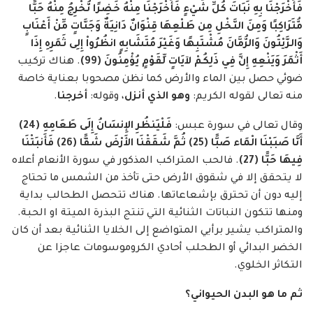
فَأَخْرَجْنَا بِهِ نَبَاتَ كُلِّ شَيْءٍ فَأَخْرَجْنَا مِنْهُ خَضِرًا نُّخْرِجُ مِنْهُ حَبًّا
مُّتَرَاكِبًا وَمِنَ النَّخْلِ مِن طَلْعِهَا قِنْوَانٌ دَانِيَةٌ وَجَنَّاتٍ مِّنْ أَعْنَابٍ
وَالزَّيْتُونَ وَالرُّمَّانَ مُشْتَبِهًا وَغَيْرَ مُتَشَابِهٍ انظُرُواْ إِلِى ثَمَرِهِ إِذَا
أَثْمَرَ وَيَنْعِهِ إِنَّ فِي ذَلِكُمْ لآيَاتٍ لِّقَوْمٍ يُؤْمِنُونَ (99)
. هناك تركيب
ضوئي حصل بين الماء والأرض كما نظن مصحوبا بعناية خاصة
منه تعالى لقوله الكريم:
وهو الذي أنزل
، وقوله:
أخرجنا
.
وقال تعالى في سورة عبس:
فَلْيَنظُرِ الإِنسَانُ إِلَى طَعَامِهِ (24)
أَنَّا صَبَبْنَا الْمَاء صَبًّا (25) ثُمَّ شَقَقْنَا الأَرْضَ شَقًّا (26) فَأَنبَتْنَا
فِيهَا حَبًّا (27)
. فالحب المتراكب المذكور في سورة الأنعام أعلاه
لا يتحقق إلا في شقوق الأرض حتى تأخذ من الشمس ما تحتاج
إليه دون أن تحترق بإشعاعاتها. هناك تتحصل الطحالب بداية
ومنها تتكون النباتات الثنائية التي تنتج البذرة الميتة او الحبة.
والمتراكب يشير برأيي المتواضع إلى الخلايا الثنائية بعد أن كان
الخضر البدائي أو الطحلب أحادي الكروموسومات عاجزا عن
التكاثر الخلوي.
ثم ما هو البدن الحيواني؟