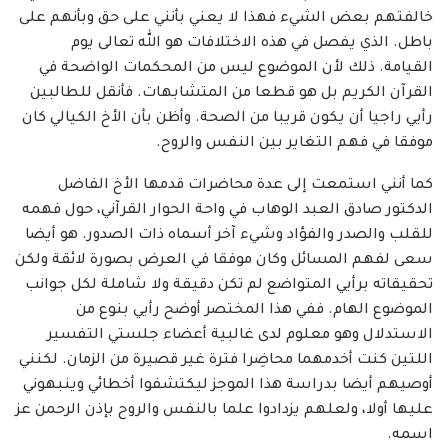
خالفتهم بعض الشيء فهذا لا يعني بأنني على حق وبأنهم على
باطل. الذي يفصل في هذه الاختلافات هو الله تعالى يوم
القيامة. ذلك لأن الموضوع ليس من المحكمات الواضحة في
القرآن الكريم بل هو قطعا من المتشابهات. فأنقل للطالبين
رأيي راجيا أن يكون قريبا من الصحة. وأظن بأن الأخ الكيالي كان
موفقا في فهم التغاير بين النفس والروح.
كما أنني استمعت إلى عدة محاضرات قدمها الأخ الفاضل
الدكتور صادق العبد الوهاب في واحة الحوار القرآني، حول فهمه
للقلب والصدر والفؤاد وشيء آخر أسماه ذات الصدور. هو أيضا
سعى لفهم المسائل وكان موفقا في العرض بصورة لائقة ولكن
تحقيقاته برأيي المتواضع لم تكن دقيقة ولا شاملة لكل جوانب
الموضوع الهام. ففي هذا المختصر أوضح رأيي بنوع من
الاستدلال وهو معلوم لدى غالبية أعضاء جلستي التفسير
اللتين كنت أخدمهما محاضِرا فترة غير قصيرة من الزمان. لكنني
أوصيهم أيضا بدراسة هذا الموجز ليكتشفوا أخطائي وينبهوني
عليها أولا، ولعلهم يزدادوا علما بالنفس والروح بإذن الرحمن عز
اسمه.