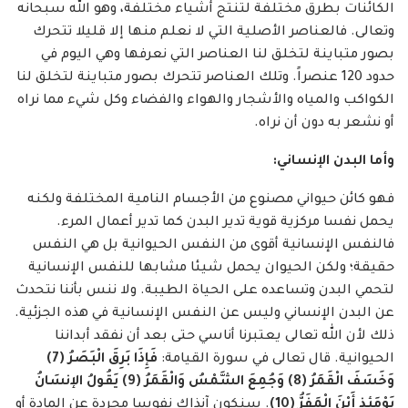
الكائنات بطرق مختلفة لتنتج أشياء مختلفة، وهو الله سبحانه
وتعالى. فالعناصر الأصلية التي لا نعلم منها إلا قليلا تتحرك
بصور متباينة لتخلق لنا العناصر التي نعرفها وهي اليوم في
حدود 120 عنصراً. وتلك العناصر تتحرك بصور متباينة لتخلق لنا
الكواكب والمياه والأشجار والهواء والفضاء وكل شيء مما نراه
أو نشعر به دون أن نراه.
وأما البدن الإنساني:
فهو كائن حيواني مصنوع من الأجسام النامية المختلفة ولكنه
يحمل نفسا مركزية قوية تدير البدن كما تدير أعمال المرء.
فالنفس الإنسانية أقوى من النفس الحيوانية بل هي النفس
حقيقة؛ ولكن الحيوان يحمل شيئا مشابها للنفس الإنسانية
لتحمي البدن وتساعده على الحياة الطيبة. ولا ننس بأننا نتحدث
عن البدن الإنساني وليس عن النفس الإنسانية في هذه الجزئية.
ذلك لأن الله تعالى يعتبرنا أناسي حتى بعد أن نفقد أبداننا
الحيوانية. قال تعالى في سورة القيامة:
فَإِذَا بَرِقَ الْبَصَرُ (7)
وَخَسَفَ الْقَمَرُ (8) وَجُمِعَ الشَّمْسُ وَالْقَمَرُ (9) يَقُولُ الإنسَانُ
يَوْمَئِذٍ أَيْنَ الْمَفَرُّ (10)
. سنكون آنذاك نفوسا مجردة عن المادة أو