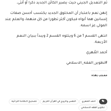
ثم التعديل الجيني حيث يصير الكائن الجديد ذكرا أو أنثى.
إنهن نعم باعتبار أن المخلوق الجديد يكتسب أحسن صفات
إنسانين هما أبواه فيكون أكثر تطورا من كل منهما، والعلم عند
المولى عز اسمه.
انتهى القسم 1 من 6 ويتلوه القسم 2 ويبدأ ببيان النعم
الأربعة.
أحمد المُهري
#تطوير_الفقه_الاسلامي
معجب بهذه:
احمد المهري
النفس والروح في القرآن الكريم
تصحيح اخطاءنا التراثية
تطوير الفقه الاسلامي