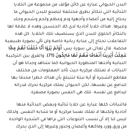
البدن الحيواني عبارة عن كائن مؤلف من مجموعة من الخلايا
الثنائية التي تتكاثر بطرق مختلفة لتصنع للبدن الحيواني ما
يحتاج إليه من أعضاء وأجهزة ودم وعظم ولحم وشحم وجلد
وغيرها. هناك خلايا أحادية لدى كلا الجنسين وهذه لا علاقة لها
بالتكاثر الخلوي للبدن الذي يستضيف تلك الخلايا. كل هذه
التفاعلات تحتاج إلى عناية ربانية خاصة ولن تأتي بصورة طبيعية
محضة. قال تعالى في سورة يس:
أَوَلَمْ يَرَوْا أَنَّا خَلَقْنَا لَهُمْ مِمَّا
عَمِلَتْ أَيْدِينَا أَنْعَامًا فَهُمْ لَهَا مَالِكُونَ (71)
. والفرق بين التركيبة
النباتية وأختها المتطورة الحيوانية كما نشاهد وجدانا هو أن
النباتات لا تمتلك مركزية حيث تأخذ المعلومات من مختلف
مقاطع الشجرة أو أية نبتة لتتبلغ بأن هناك خطرا محدقا بها
لتدافع عن نفسها، لكن الحيوان يملك مركزية تحرك قدراته
ليدافع عن نفسه. تلك هي النفس بصورة مصغرة.
فالنباتات كلها عبارة عن خلايا ثنائية وبعض البدائية منها
أحادية ولكنها لا تملك نفسا مركزية أو ما تشابه النفس. ولذلك
ليس لنا إلا أن ننسب التنوعات التي نراها في الشجرة الواحدة
من ورق وورد وفاكهة وأغصان وجذور وغيرها إلى الذي يحرك