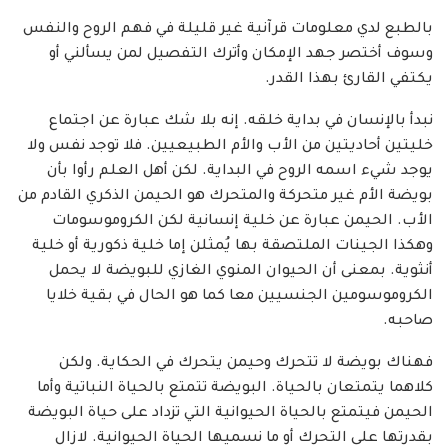
بالطبع لدي معلومات قرآنية غير قليلة في فهم الروح والنفس
وسوف أختصر جهد الإمكان وأترك التفصيل لمن يسألني أو
يكتفي القارئ بهذا القدر.
نبدأ بالإنسان في بداية خلقه. إنه بلا شك عبارة عن اجتماع
خليتين أحاديتين من الأب والأم الطبيعيين. فلا توجد نفس ولا
يوجد شيء اسمه الروح في البداية. لكن أهل العلم رأوا بأن
بويضة الأم غير متحركة والمتحرك هو الحيمن الذكري القادم من
الأب. الحيمن عبارة عن خلية إنسانية لكن الكروموسومات
وهكذا الجينات الملتصقة بها يُمثلن إما خلية ذكورية أو خلية
أنثوية. بمعنى أن الحيوان المنوي الغازي للبويضة لا يحمل
الكروموسومين الجنسيين معا كما هو الحال في بقية خلايا
صاحبه.
فهناك بويضة لا تتحرك وحيمن يتحرك في الحكاية. ولكن
كلاهما يتمتعان بالحياة. البويضة تتمتع بالحياة النباتية وأما
الحيمن فيتمتع بالحياة الحيوانية التي تزداد على حياة البويضة
بقدرتها على التحرك أو ما نسميها الحياة الحيوانية. لازال