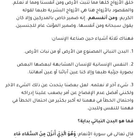
خلق الأزواج كلها مما تنبت الأرض ومن أنفسنا ومما لا نعلم.
والمقصود بالأزواج هنا هي الأزواج البشرية طبعا لقوله
الكريم:
ومن أنفسهم
. إنه ضمير خاص بالمدركين وإلا كان
يقول سبحانه ومن أنفسها. وضمير المؤنث عام للجنسين.
فهناك ثلاثة أشياء حين صناعة الإنسان:
1. البدن النباتي المصنوع من الأرض أو من نبات الأرض.
2. النفس الإنسانية للإنسان المشابهة لبعضها البعض
بصورة جزئية طبعا وإلا كنا عين آبائنا أو عين أمهاتنا.
3. شيء آخر لا نعلمه. لعل بعضنا يتحدث عن ذلك الشيء الآخر
ولكنني أفضل عدم الإفصاح عن أمر يصعب علينا إدراكه
واحتمال الخطأ في فهمنا له أكبر بكثير من احتمال الخطأ في
فهمنا للنفس وللبدن.
فما هو البدن النباتي بداية؟
قال تعالى في سورة الأنعام:
وَهُوَ الَّذِيَ أَنزَلَ مِنَ السَّمَاء مَاء