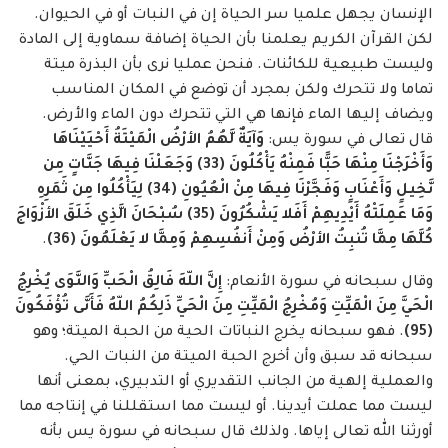
الإنسان يجهل علميا سر الحياة إن في النبات أو في الحيوان.
لكن القرآن الكريم يعلمنا بأن الحياة إضافة سماوية إلى المادة
وليست طبيعية للكائنات. فنحن عمليا نرى بأن البذرة ميتة
تماما ولا تتحرك ولكن بمجرد أن توضع في المكان المناسب
ويضاف إليها الماء فإنها هي التي تتحرك دون الماء والأرض.
قال تعالى في سورة يس:
وَآيَةٌ لَّهُمُ الأرْضُ الْمَيْتَةُ أَحْيَيْنَاهَا
وَأَخْرَجْنَا مِنْهَا حَبًّا فَمِنْهُ يَأْكُلُونَ (33) وَجَعَلْنَا فِيهَا جَنَّاتٍ مِن
نَّخِيلٍ وَأَعْنَابٍ وَفَجَّرْنَا فِيهَا مِنْ الْعُيُونِ (34) لِيَأْكُلُوا مِن ثَمَرِهِ
وَمَا عَمِلَتْهُ أَيْدِيهِمْ أَفَلا يَشْكُرُونَ (35) سُبْحَانَ الَّذِي خَلَقَ الأزْوَاجَ
كُلَّهَا مِمَّا تُنبِتُ الأرْضُ وَمِنْ أَنفُسِهِمْ وَمِمَّا لا يَعْلَمُونَ (36)
.
وقال سبحانه في سورة الأنعام:
إِنَّ اللّهَ فَالِقُ الْحَبِّ وَالنَّوَى يُخْرِجُ
الْحَيَّ مِنَ الْمَيِّتِ وَمُخْرِجُ الْمَيِّتِ مِنَ الْحَيِّ ذَلِكُمُ اللّهُ فَأَنَّى تُؤْفَكُونَ
(95)
. فهو سبحانه يخرج النباتات الحية من الحبة الميتة؛ وهو
سبحانه قد سبق وأن أخرج الحبة الميتة من النبات الحي.
والعملية إلهية من الجانب التقديري أو التدبيري، بمعنى أنها
ليست مما عملت أيدينا. أو ليست مما استقللنا في إنتاجه مما
أورثنا الله تعالى إياها. ولذلك قال سبحانه في سورة يس بأنه