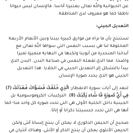
عن الحيوانية والله تعالى يعتبرنا أناسا. فالإنسان ليس حيوانا
ناطقا كما هو معروف لدى المناطقة.
التعديل الجيني:
نستنتج بأن ما نراه من فوارق كبيرة بيننا وبين الأنعام الأربعة
المخلوقة لنا هي بسبب النفس التي سواها الله تعالى مع
أبداننا المنحدرة من أبوينا ولكنها في النهاية متميزة تميزا
واضحا. فما الذي تفعله النفس في صناعة البدن. البدن الذي
يبدأ بالتشكل إثر التعديل الجيني في الخلايا. هذا التعديل
الجيني هو الذي يحدد صورة الإنسان.
لنعد إلى آيات سورة الانفطار:
الَّذِي خَلَقَكَ فَسَوَّاكَ فَعَدَلَكَ (7)
فِي أَيِّ صُورَةٍ مَّا شَاء رَكَّبَكَ (8)
. التركيبات الكروموسومية بل
الجينية داخل الخلية الأولى هي التي تحدد صورة كل واحد منا؛ كما
أنها هي التي تحدد جنسيتنا ذكرانا أو إناثا.
صحيح أن الحيمن الذكوري لا يمكن أن ينتج إنسانا أنثى ولكن
الحيمن الأنثوي يمكن أن ينتج الذكر أو الأنثى. وهناك أنثيان في