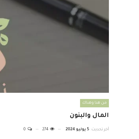
من هنا وهناك
المال والبنون
آخر تحديث:
5 يوليو 2024
274
0