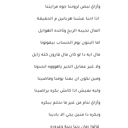
وأزاي نبص لروحنا جوه مرايتنا
اذا احنا عشنا هربانين م الحقيقة
المال تجيبه الريح وتاخده الهوايل
اما البنون يوم الحساب بيفوتونا
مال ايه دا لو كان مال قارون كله زايل
ولا غير عمايل الخير ياهوووه انجدونا
ومين نكون ان بعنا يومنا وماضينا
وليه نعيش اذا كانش بكره يراضينا
وأزاي ننام من غير ما نحلم ببكره
وبكره دا منين يجي الا بادينا
قالوا زمان دنيا دنية وغروره