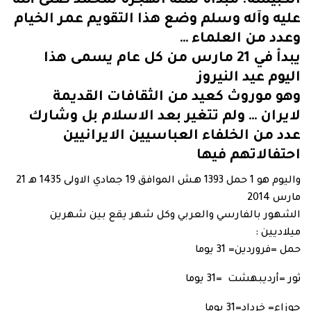
الكبيسة. مبدأه سنة الهجرة لمحمد صلى الله
عليه وآله وسلم وضع هذا التقويم عمر الخيام
وعدد من العلماء …
يبدأ في 21 مارس من كل عام يسمى هذا
اليوم عيد النيروز
وهو موروث كعيد من الثقافات القديمة
لايران … ولم تتغير بعد الاسلام بل وشارك
عدد من الخلفاء العباسيين الايرانيين
احتفالاتهم فيها
واليوم هو 1 حمل 1393 هـش الموافق 19 جمادي الاولى 1435 هـ 21
مارس 2014
الشهور بالفارسي والعربي وكل شهر يقع بين شهرين
ميلاديين :
حمل =فروردين= 31 يوما
ثور =أرديبهشت =31 يوما
جوزاء= خرداد=31 يوما