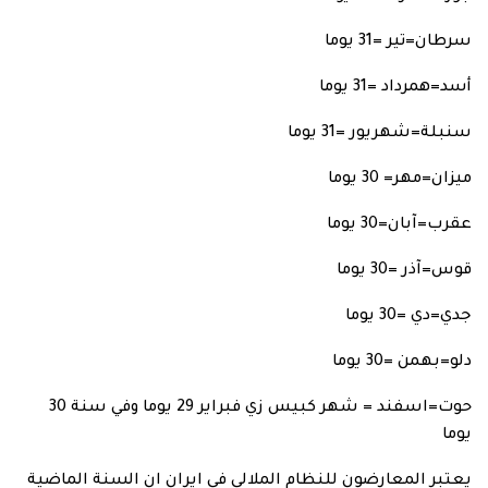
سرطان=تير =31 يوما
أسد=همرداد =31 يوما
سنبلة=شهريور =31 يوما
ميزان=مهر= 30 يوما
عقرب=آبان=30 يوما
قوس=آذر =30 يوما
جدي=دي =30 يوما
دلو=بهمن =30 يوما
حوت=اسفند = شهر كبيس زي فبراير 29 يوما وفي سنة 30
يوما
يعتبر المعارضون للنظام الملالي في ايران ان السنة الماضية