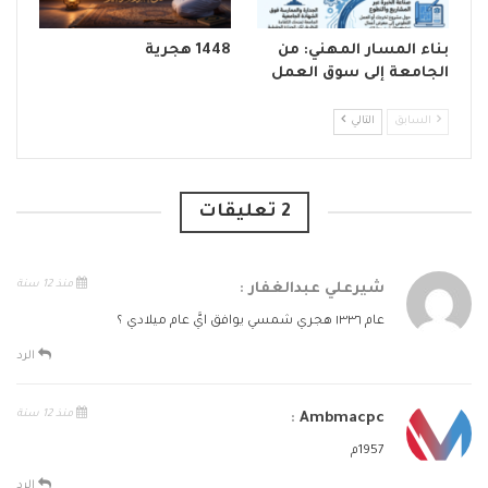
بناء المسار المهني: من
1448 هجرية
الجامعة إلى سوق العمل
السابق
التالي
2 تعليقات
منذ 12 سنة
شيرعلي عبدالغفار
:
عام ١٣٣٦ هجري شمسي يوافق ايَّ عام ميلادي ؟
الرد
منذ 12 سنة
:
Ambmacpc
1957م
الرد